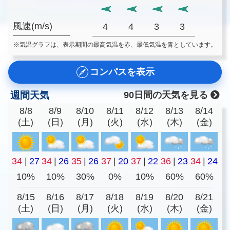
風速(m/s)
4
4
3
3
※気温グラフは、表示期間の最高気温を赤、最低気温を青としています。
コンパスを表示
週間天気
90日間の天気を見る
8/8
8/9
8/10
8/11
8/12
8/13
8/14
(土)
(日)
(月)
(火)
(水)
(木)
(金)
34
|
27
34
|
26
35
|
26
37
|
20
37
|
22
36
|
23
34
|
24
10%
10%
30%
0%
10%
60%
60%
8/15
8/16
8/17
8/18
8/19
8/20
8/21
(土)
(日)
(月)
(火)
(水)
(木)
(金)