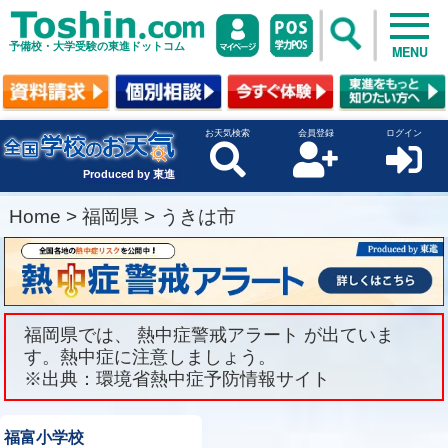
予備校・大学受験の東進ドットコム
MENU
お天気検索
会員登録
ログイン
Produced by 東進
Home
>
福岡県
>
うきは市
福岡県では、 熱中症警戒アラート が出ていま
す。熱中症に注意しましょう。
※出典：環境省熱中症予防情報サイト
福富小学校