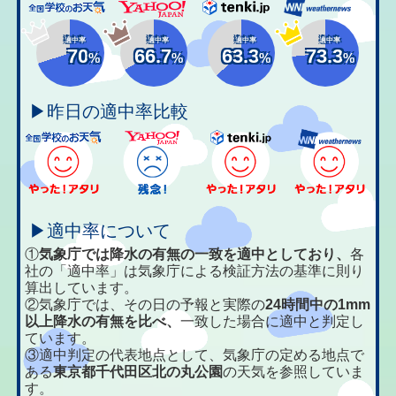
適中率
適中率
適中率
適中率
70
66.7
63.3
73.3
%
%
%
%
▶昨日の適中率比較
▶適中率について
①
気象庁では降水の有無の一致を適中としており、
各
社の「適中率」は気象庁による検証方法の基準に則り
算出しています。
②気象庁では、その日の予報と実際の
24時間中の1mm
以上降水の有無を比べ、
一致した場合に適中と判定し
ています。
③適中判定の代表地点として、気象庁の定める地点で
ある
東京都千代田区北の丸公園
の天気を参照していま
す。