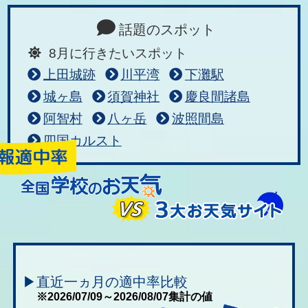
話題のスポット
8月に行きたいスポット
上田城跡
川平湾
下灘駅
城ヶ島
須賀神社
慶良間諸島
阿智村
八ヶ岳
波照間島
四国カルスト
▶直近一ヵ月の適中率比較
※2026/07/09～2026/08/07集計の値