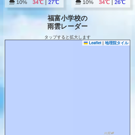
10%
34℃
|
27℃
10%
34℃
|
26℃
福富小学校の
雨雲レーダー
タップすると拡大します
Leaflet
|
地理院タイル