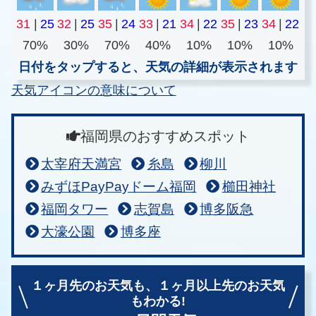
31
|
25
32
|
25
35
|
24
33
|
21
34
|
22
35
|
23
34
|
22
70%
30%
70%
40%
10%
10%
10%
日付をタップすると、天気の詳細が表示されます
天気アイコンの意味について
福岡県のおすすめスポット
太宰府天満宮
糸島
柳川
みずほPayPayドーム福岡
櫛田神社
福岡タワー
志賀島
博多阪急
大濠公園
博多座
１ヶ月先のお天気も、
１ヶ月以上先のお天気
もわかる!