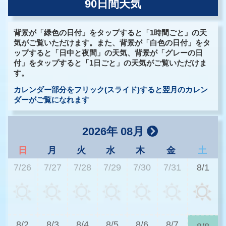
90日間天気
背景が「緑色の日付」をタップすると「1時間ごと」の天
気がご覧いただけます。また、背景が「白色の日付」をタ
ップすると「日中と夜間」の天気、背景が「グレーの日
付」をタップすると「1日ごと」の天気がご覧いただけま
す。
カレンダー部分をフリック(スライド)すると翌月のカレン
ダーがご覧になれます
2026年 08月
日
月
火
水
木
金
土
7/26
7/27
7/28
7/29
7/30
7/31
8/1
3
8/2
8/3
8/4
8/5
8/6
8/7