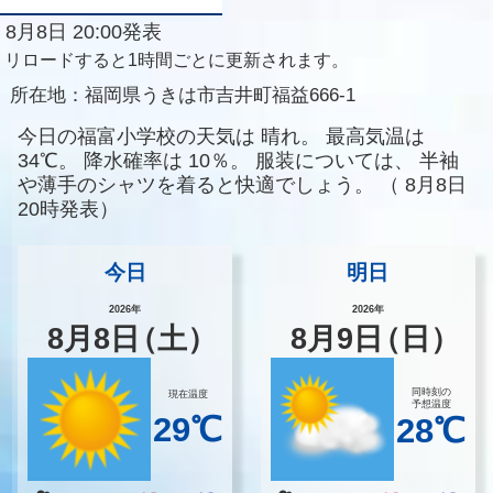
8月8日 20:00発表
リロードすると1時間ごとに更新されます。
所在地：
福岡県うきは市吉井町福益666-1
今日の福富小学校の天気は
晴れ。
最高気温は
34℃。
降水確率は
10％。
服装については、
半袖
や薄手のシャツを着ると快適でしょう。
（
8月8日
20時発表）
今日
明日
2026年
2026年
8
月
8
日
（土）
8
月
9
日
（日）
同時刻の
現在温度
予想温度
29℃
28℃