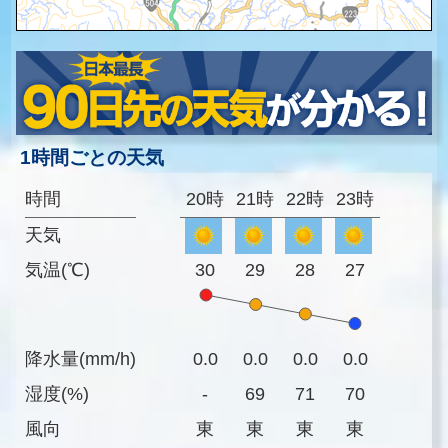
1時間ごとの天気
時間
20時
21時
22時
23時
天気
気温(℃)
30
29
28
27
降水量(mm/h)
0.0
0.0
0.0
0.0
湿度(%)
-
69
71
70
風向
東
東
東
東