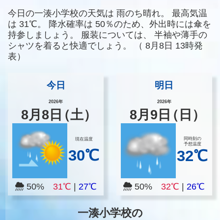
今日の一湊小学校の天気は
雨のち晴れ。
最高気温
は
31℃。
降水確率は
50％のため、外出時には傘を
持参しましょう。
服装については、
半袖や薄手の
シャツを着ると快適でしょう。
（
8月8日 13時発
表）
今日
明日
2026年
2026年
8
月
8
日
（土）
8
月
9
日
（日）
同時刻の
現在温度
予想温度
30℃
32℃
50%
31℃
|
27℃
50%
32℃
|
26℃
一湊小学校の