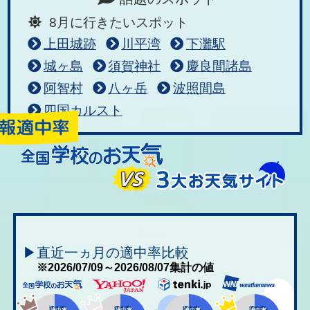
8月に行きたいスポット
上田城跡
川平湾
下灘駅
城ヶ島
須賀神社
慶良間諸島
阿智村
八ヶ岳
波照間島
四国カルスト
▶直近一ヵ月の適中率比較
※2026/07/09～2026/08/07集計の値
適中率
適中率
適中率
適中率