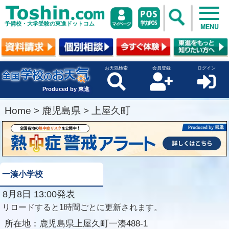
予備校・大学受験の東進ドットコム
MENU
お天気検索
会員登録
ログイン
Produced by 東進
Home
>
鹿児島県
>
上屋久町
一湊小学校
8月8日 13:00発表
リロードすると1時間ごとに更新されます。
所在地：
鹿児島県上屋久町一湊488-1