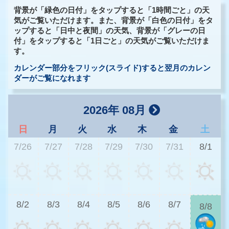
背景が「緑色の日付」をタップすると「1時間ごと」の天
気がご覧いただけます。また、背景が「白色の日付」をタ
ップすると「日中と夜間」の天気、背景が「グレーの日
付」をタップすると「1日ごと」の天気がご覧いただけま
す。
カレンダー部分をフリック(スライド)すると翌月のカレン
ダーがご覧になれます
2026年 08月
日
月
火
水
木
金
土
7/26
7/27
7/28
7/29
7/30
7/31
8/1
3
8/2
8/3
8/4
8/5
8/6
8/7
8/8