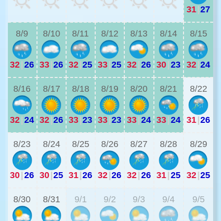
31
|
27
3
8/9
8/10
8/11
8/12
8/13
8/14
8/15
32
|
26
33
|
26
32
|
25
33
|
25
32
|
26
30
|
23
32
|
24
2
8/16
8/17
8/18
8/19
8/20
8/21
8/22
32
|
24
32
|
26
33
|
23
33
|
23
33
|
24
33
|
24
31
|
26
2
8/23
8/24
8/25
8/26
8/27
8/28
8/29
30
|
26
30
|
25
31
|
26
32
|
26
32
|
26
31
|
25
32
|
25
2
8/30
8/31
9/1
9/2
9/3
9/4
9/5