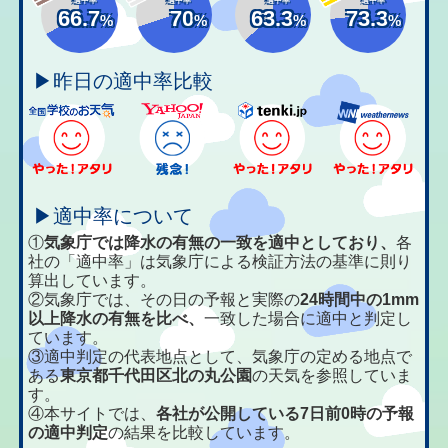
66.7
70
63.3
73.3
%
%
%
%
▶昨日の適中率比較
▶適中率について
①
気象庁では降水の有無の一致を適中としており、
各
社の「適中率」は気象庁による検証方法の基準に則り
算出しています。
②気象庁では、その日の予報と実際の
24時間中の1mm
以上降水の有無を比べ、
一致した場合に適中と判定し
ています。
③適中判定の代表地点として、気象庁の定める地点で
ある
東京都千代田区北の丸公園
の天気を参照していま
す。
④本サイトでは、
各社が公開している7日前0時の予報
の適中判定
の結果を比較しています。