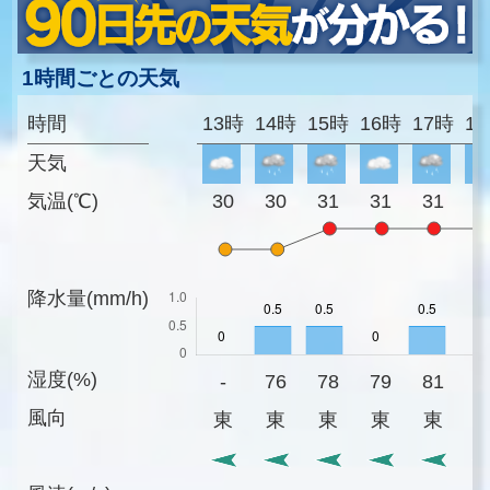
1時間ごとの天気
時間
13時
14時
15時
16時
17時
1
天気
気温(℃)
30
30
31
31
31
3
降水量(mm/h)
湿度(%)
-
76
78
79
81
8
風向
東
東
東
東
東