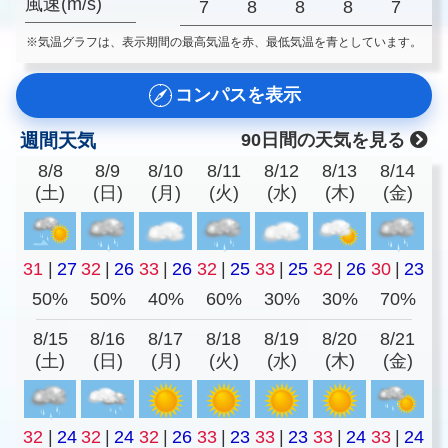
風速(m/s)
7
8
8
8
7
※気温グラフは、表示期間の最高気温を赤、最低気温を青としています。
コンパスを表示
週間天気
90日間の天気を見る
8/8
8/9
8/10
8/11
8/12
8/13
8/14
(土)
(日)
(月)
(火)
(水)
(木)
(金)
31
|
27
32
|
26
33
|
26
32
|
25
33
|
25
32
|
26
30
|
23
50%
50%
40%
60%
30%
30%
70%
8/15
8/16
8/17
8/18
8/19
8/20
8/21
(土)
(日)
(月)
(火)
(水)
(木)
(金)
32
|
24
32
|
24
32
|
26
33
|
23
33
|
23
33
|
24
33
|
24