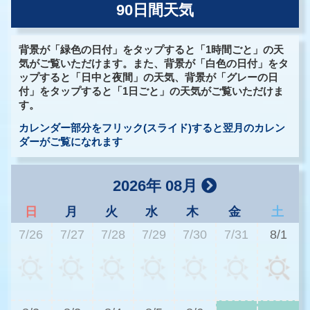
90日間天気
背景が「緑色の日付」をタップすると「1時間ごと」の天
気がご覧いただけます。また、背景が「白色の日付」をタ
ップすると「日中と夜間」の天気、背景が「グレーの日
付」をタップすると「1日ごと」の天気がご覧いただけま
す。
カレンダー部分をフリック(スライド)すると翌月のカレン
ダーがご覧になれます
2026年 08月
日
月
火
水
木
金
土
7/26
7/27
7/28
7/29
7/30
7/31
8/1
2