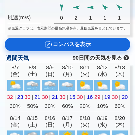
風速(m/s)
0
2
1
1
1
※気温グラフは、表示期間の最高気温を赤、最低気温を青としています。
コンパスを表示
週間天気
90日間の天気を見る
8/7
8/8
8/9
8/10
8/11
8/12
8/13
(金)
(土)
(日)
(月)
(火)
(水)
(木)
32
|
23
30
|
21
30
|
21
30
|
15
30
|
16
29
|
19
30
|
20
30%
50%
30%
60%
20%
10%
60%
8/14
8/15
8/16
8/17
8/18
8/19
8/20
(金)
(土)
(日)
(月)
(火)
(水)
(木)