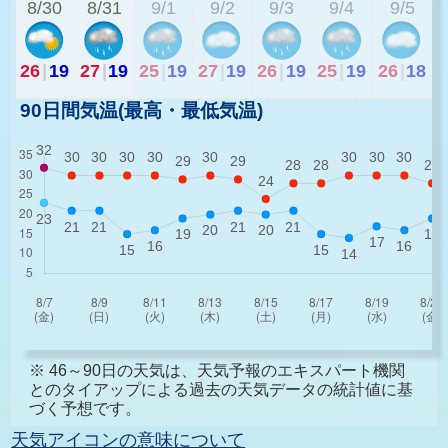
8/30
8/31
9/1
9/2
9/3
9/4
9/5
26
|
19
27
|
19
25
|
19
27
|
19
26
|
19
25
|
19
26
|
18
90日間気温(最高・最低気温)
※ 46～90日の天気は、天気予報のエキスパート機関
とのタイアップによる過去の天気データの統計値に基
づく予想です。
天気アイコンの意味について