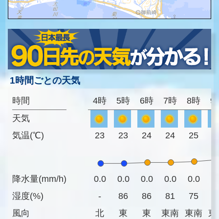
1時間ごとの天気
時間
4時
5時
6時
7時
8時
9
天気
気温(℃)
23
23
24
24
25
2
降水量(mm/h)
0.0
0.0
0.0
0.0
0.0
0
湿度(%)
-
86
86
81
75
7
風向
北
東
東
東南
東南
東