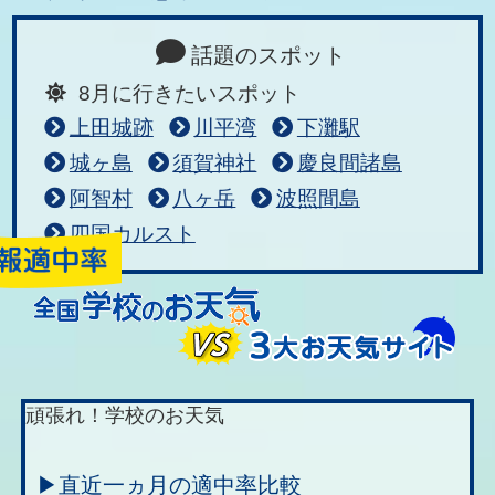
話題のスポット
8月に行きたいスポット
上田城跡
川平湾
下灘駅
城ヶ島
須賀神社
慶良間諸島
阿智村
八ヶ岳
波照間島
四国カルスト
頑張れ！学校のお天気
▶直近一ヵ月の適中率比較