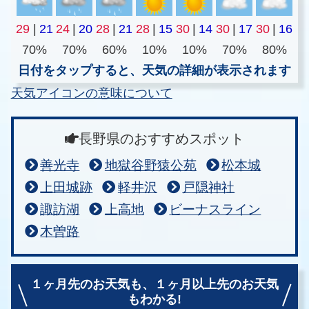
29
|
21
24
|
20
28
|
21
28
|
15
30
|
14
30
|
17
30
|
16
70%
70%
60%
10%
10%
70%
80%
日付をタップすると、天気の詳細が表示されます
天気アイコンの意味について
長野県のおすすめスポット
善光寺
地獄谷野猿公苑
松本城
上田城跡
軽井沢
戸隠神社
諏訪湖
上高地
ビーナスライン
木曽路
１ヶ月先のお天気も、
１ヶ月以上先のお天気
もわかる!