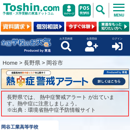
予備校・大学受験の東進ドットコム
MENU
お天気検索
会員登録
ログイン
Produced by 東進
Home
>
長野県
>
岡谷市
長野県では、 熱中症警戒アラート が出ていま
す。熱中症に注意しましょう。
※出典：環境省熱中症予防情報サイト
岡谷工業高等学校