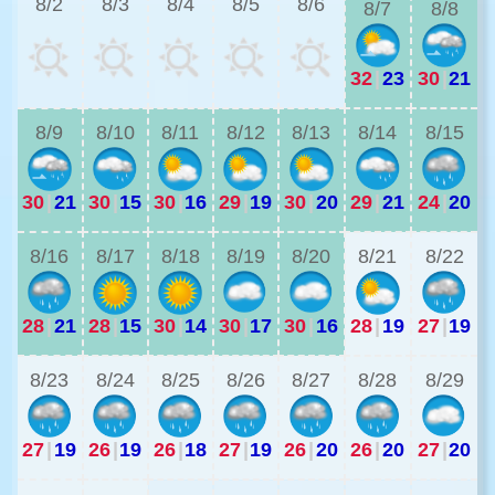
8/2
8/3
8/4
8/5
8/6
8/7
8/8
32
|
23
30
|
21
2
8/9
8/10
8/11
8/12
8/13
8/14
8/15
30
|
21
30
|
15
30
|
16
29
|
19
30
|
20
29
|
21
24
|
20
2
8/16
8/17
8/18
8/19
8/20
8/21
8/22
28
|
21
28
|
15
30
|
14
30
|
17
30
|
16
28
|
19
27
|
19
2
8/23
8/24
8/25
8/26
8/27
8/28
8/29
27
|
19
26
|
19
26
|
18
27
|
19
26
|
20
26
|
20
27
|
20
2