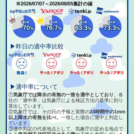
※2026/07/07～2026/08/05集計の値
適中率
適中率
適中率
適中率
70
76.7
63.3
73.3
%
%
%
%
▶昨日の適中率比較
▶適中率について
①
気象庁では降水の有無の一致を適中としており、
各
社の「適中率」は気象庁による検証方法の基準に則り
算出しています。
②気象庁では、その日の予報と実際の
24時間中の1mm
以上降水の有無を比べ、
一致した場合に適中と判定し
ています。
③適中判定の代表地点として、気象庁の定める地点で