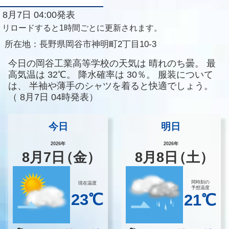
8月7日 04:00発表
リロードすると1時間ごとに更新されます。
所在地：
長野県岡谷市神明町2丁目10-3
今日の岡谷工業高等学校の天気は
晴れのち曇。
最
高気温は
32℃。
降水確率は
30％。
服装について
は、
半袖や薄手のシャツを着ると快適でしょう。
（
8月7日 04時発表）
今日
明日
2026年
2026年
8
月
7
日
（金）
8
月
8
日
（土）
同時刻の
現在温度
予想温度
23℃
21℃