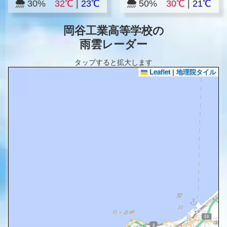
30%
32℃
|
23℃
50%
30℃
|
21℃
岡谷工業高等学校の
雨雲レーダー
タップすると拡大します
Leaflet
|
地理院タイル