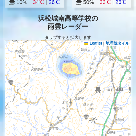
10%
34℃
|
26℃
50%
33℃
|
26℃
浜松城南高等学校の
雨雲レーダー
タップすると拡大します
Leaflet
|
地理院タイル