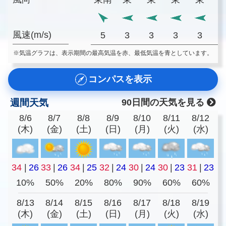
風速(m/s)
5
3
3
3
3
※気温グラフは、表示期間の最高気温を赤、最低気温を青としています。
コンパスを表示
週間天気
90日間の天気を見る
8/6
8/7
8/8
8/9
8/10
8/11
8/12
(木)
(金)
(土)
(日)
(月)
(火)
(水)
34
|
26
33
|
26
34
|
25
32
|
24
30
|
24
30
|
23
31
|
23
10%
50%
20%
80%
90%
60%
60%
8/13
8/14
8/15
8/16
8/17
8/18
8/19
(木)
(金)
(土)
(日)
(月)
(火)
(水)