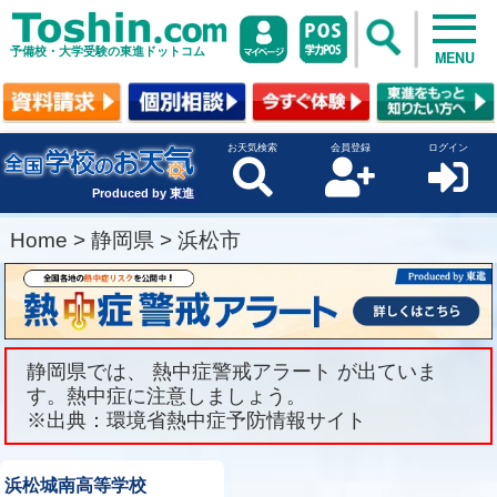
予備校・大学受験の東進ドットコム
MENU
お天気検索
会員登録
ログイン
Produced by 東進
Home
>
静岡県
>
浜松市
静岡県では、 熱中症警戒アラート が出ていま
す。熱中症に注意しましょう。
※出典：環境省熱中症予防情報サイト
浜松城南高等学校