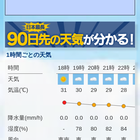
1時間ごとの天気
時間
18時
19時
20時
21時
22時
2
天気
気温(℃)
31
30
29
29
28
2
降水量(mm/h)
0.0
0.0
0.0
0.0
0.0
0
湿度(%)
-
78
80
82
84
8
風向
東南
東
東
東
東