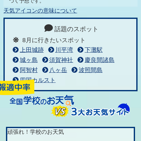
づく予想です。
天気アイコンの意味について
話題のスポット
8月に行きたいスポット
上田城跡
川平湾
下灘駅
城ヶ島
須賀神社
慶良間諸島
阿智村
八ヶ岳
波照間島
四国カルスト
頑張れ！学校のお天気