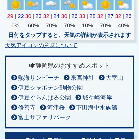
29
|
22
30
|
23
32
|
24
30
|
26
33
|
28
32
|
27
32
|
26
0%
60%
70%
70%
10%
70%
40%
日付をタップすると、天気の詳細が表示されます
天気アイコンの意味について
静岡県のおすすめスポット
熱海サンビーチ
來宮神社
大室山
伊豆シャボテン動物公園
伊豆ぐらんぱる公園
城ケ崎海岸
修善寺
河津桜
下田海中水族館
富士サファリパーク