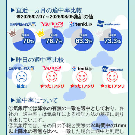
▶直近一ヵ月の適中率比較
※2026/07/07～2026/08/05集計の値
適中率
適中率
適中率
適中率
70
76.7
63.3
73.3
%
%
%
%
▶昨日の適中率比較
▶適中率について
①
気象庁では降水の有無の一致を適中としており、
各
社の「適中率」は気象庁による検証方法の基準に則り
算出しています。
②気象庁では、その日の予報と実際の
24時間中の1mm
以上降水の有無を比べ、
一致した場合に適中と判定し