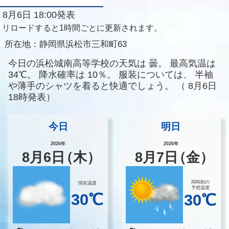
8月6日 18:00発表
リロードすると1時間ごとに更新されます。
所在地：
静岡県浜松市三和町63
今日の浜松城南高等学校の天気は
曇。
最高気温は
34℃。
降水確率は
10％。
服装については、
半袖
や薄手のシャツを着ると快適でしょう。
（
8月6日
18時発表）
今日
明日
2026年
2026年
8
月
6
日
（木）
8
月
7
日
（金）
同時刻の
現在温度
予想温度
30℃
30℃