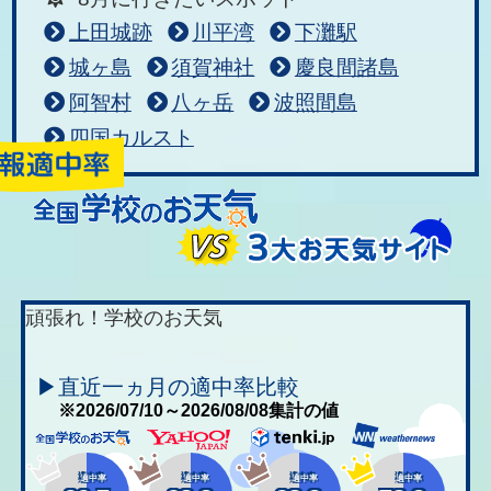
上田城跡
川平湾
下灘駅
城ヶ島
須賀神社
慶良間諸島
阿智村
八ヶ岳
波照間島
四国カルスト
頑張れ！学校のお天気
▶直近一ヵ月の適中率比較
※2026/07/10～2026/08/08集計の値
適中率
適中率
適中率
適中率