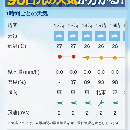
1時間ごとの天気
時間
12時
13時
14時
15時
16時
1
天気
気温(℃)
27
27
26
26
26
2
降水量(mm/h)
0.0
0.0
0.0
0.0
0.0
0
湿度(%)
-
87
89
93
98
9
風向
東
東
東
北東
東
北
風速(m/s)
2
2
2
2
2
※気温グラフは、表示期間の最高気温を赤、最低気温を青としています。