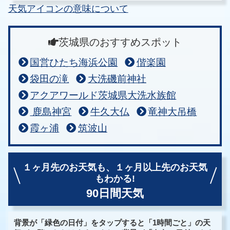
天気アイコンの意味について
茨城県のおすすめスポット
国営ひたち海浜公園
偕楽園
袋田の滝
大洗磯前神社
アクアワールド茨城県大洗水族館
鹿島神宮
牛久大仏
竜神大吊橋
霞ヶ浦
筑波山
１ヶ月先のお天気も、
１ヶ月以上先のお天気
もわかる!
90日間天気
背景が「緑色の日付」をタップすると「1時間ごと」の天