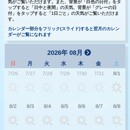
気がご覧いただけます。また、背景が「白色の日付」をタ
ップすると「日中と夜間」の天気、背景が「グレーの日
付」をタップすると「1日ごと」の天気がご覧いただけま
す。
カレンダー部分をフリック(スライド)すると翌月のカレン
ダーがご覧になれます
2026年 08月
日
月
火
水
木
金
土
7/26
7/27
7/28
7/29
7/30
7/31
8/1
2
8/2
8/3
8/4
8/5
8/6
8/7
8/8
2