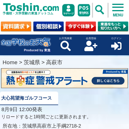
予備校・大学受験の東進ドットコム
MENU
お天気検索
会員登録
ログイン
Produced by 東進
Home
>
茨城県
>
高萩市
大心苑望海ゴルフコース
8月9日 12:00発表
リロードすると1時間ごとに更新されます。
所在地：
茨城県高萩市上手綱2718-2