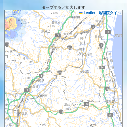
タップすると拡大します
Leaflet
|
地理院タイル