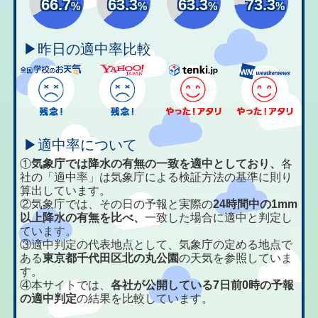
66.7
63.3
63.3
73.3
%
%
%
%
▶昨日の適中率比較
▶適中率について
①
気象庁では降水の有無の一致を適中としており、
各
社の「適中率」は気象庁による検証方法の基準に則り
算出しています。
②気象庁では、その日の予報と実際の
24時間中の1mm
以上降水の有無を比べ、
一致した場合に適中と判定し
ています。
③適中判定の代表地点として、気象庁の定める地点で
ある
東京都千代田区北の丸公園
の天気を参照していま
す。
④本サイトでは、
各社が公開している7日前0時の予報
の適中判定
の結果を比較しています。