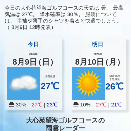
今日の大心苑望海ゴルフコースの天気は
曇。
最高
気温は
27℃。
降水確率は
30％。
服装について
は、
半袖や薄手のシャツを着ると快適でしょう。
（
8月9日 12時発表）
今日
明日
2026年
2026年
8
月
9
日
（日）
8
月
10
日
（月）
同時刻の
現在温度
予想温度
27℃
26℃
30%
27℃
|
23℃
10%
27℃
|
21℃
大心苑望海ゴルフコースの
雨雲レーダー