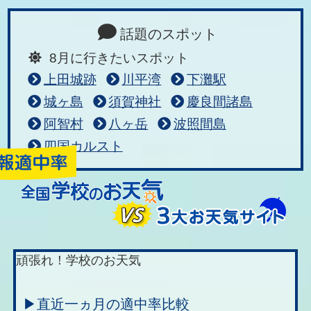
話題のスポット
8月に行きたいスポット
上田城跡
川平湾
下灘駅
城ヶ島
須賀神社
慶良間諸島
阿智村
八ヶ岳
波照間島
四国カルスト
頑張れ！学校のお天気
▶直近一ヵ月の適中率比較