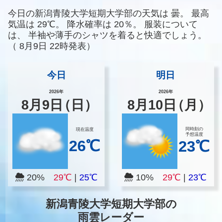
今日の新潟青陵大学短期大学部の天気は
曇。
最高
気温は
29℃。
降水確率は
20％。
服装について
は、
半袖や薄手のシャツを着ると快適でしょう。
（
8月9日 22時発表）
今日
明日
2026年
2026年
8
月
9
日
（日）
8
月
10
日
（月）
同時刻の
現在温度
予想温度
26℃
23℃
20%
29℃
|
25℃
10%
29℃
|
23℃
新潟青陵大学短期大学部の
雨雲レーダー