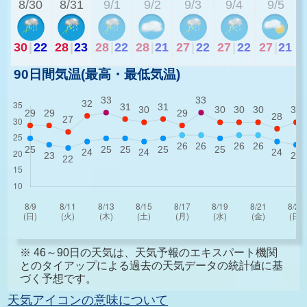
8/30
8/31
9/1
9/2
9/3
9/4
9/5
30
|
22
28
|
23
28
|
22
28
|
21
27
|
22
27
|
22
27
|
21
90日間気温(最高・最低気温)
※ 46～90日の天気は、天気予報のエキスパート機関
とのタイアップによる過去の天気データの統計値に基
づく予想です。
天気アイコンの意味について