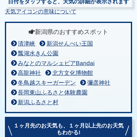
日付をタップすると、天気の詳細が表示されます
天気アイコンの意味について
新潟県のおすすめスポット
清津峡
新潟せんべい王国
瓢湖水きん公園
みなとのマルシェピアBandai
高龍神社
北方文化博物館
冬鳥越スキーガーデン
彌彦神社
長岡東山ふるさと体験農園
新潟ふるさと村
１ヶ月先のお天気も、
１ヶ月以上先のお天気
もわかる!