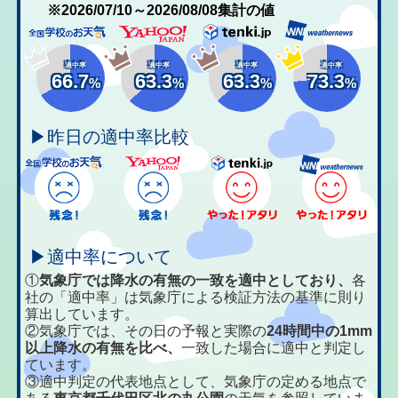
※2026/07/10～2026/08/08集計の値
適中率
適中率
適中率
適中率
66.7
63.3
63.3
73.3
%
%
%
%
▶昨日の適中率比較
▶適中率について
①
気象庁では降水の有無の一致を適中としており、
各
社の「適中率」は気象庁による検証方法の基準に則り
算出しています。
②気象庁では、その日の予報と実際の
24時間中の1mm
以上降水の有無を比べ、
一致した場合に適中と判定し
ています。
③適中判定の代表地点として、気象庁の定める地点で