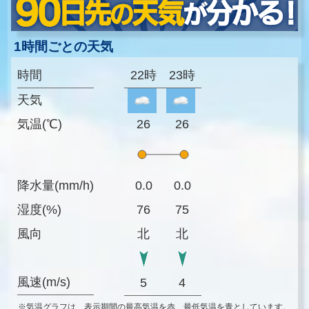
1時間ごとの天気
時間
22時
23時
天気
気温(℃)
26
26
降水量(mm/h)
0.0
0.0
湿度(%)
76
75
風向
北
北
風速(m/s)
5
4
※気温グラフは、表示期間の最高気温を赤、最低気温を青としています。