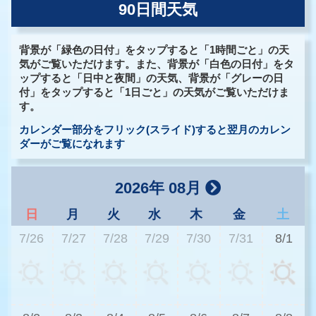
90日間天気
背景が「緑色の日付」をタップすると「1時間ごと」の天
気がご覧いただけます。また、背景が「白色の日付」をタ
ップすると「日中と夜間」の天気、背景が「グレーの日
付」をタップすると「1日ごと」の天気がご覧いただけま
す。
カレンダー部分をフリック(スライド)すると翌月のカレン
ダーがご覧になれます
2026年 08月
日
月
火
水
木
金
土
7/26
7/27
7/28
7/29
7/30
7/31
8/1
3