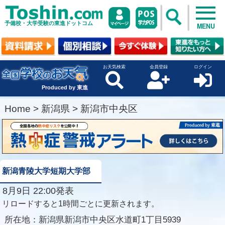
予備校・大学受験の東進ドットコム
MENU
お天気検索
会員登録
ログイン
Produced by 東進
Home
>
新潟県
>
新潟市中央区
新潟青陵大学短期大学部
8月9日 22:00発表
リロードすると1時間ごとに更新されます。
所在地：
新潟県新潟市中央区水道町1丁目5939