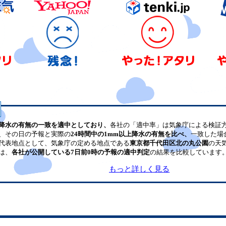
降水の有無の一致を適中としており、
各社の「適中率」は気象庁による検証
、その日の予報と実際の
24時間中の1mm以上降水の有無を比べ、
一致した場
代表地点として、気象庁の定める地点である
東京都千代田区北の丸公園
の天
は、
各社が公開している7日前0時の予報の適中判定
の結果を比較しています
もっと詳しく見る