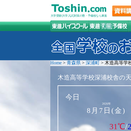
大学受験(大学入試)対策の塾・予備校なら東進
Home
>
青森県
>
深浦町
>
木造高等学
木造高等学校深浦校舎の
今日
2026年
8月7日(金)
31℃
/