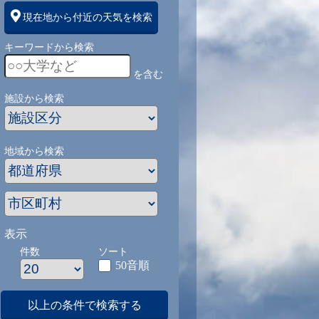
現在地から付近の天気を検索
キーワードから検索
を含む
施設から検索
地域から検索
表示
件数
ソート
50音順
以上の条件で検索する
1
9/1
9/2
9/3
9/4
9/5
9/27