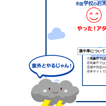
適中率について
①
気象庁では
②気象庁では
③適中判定の
④本サイトで