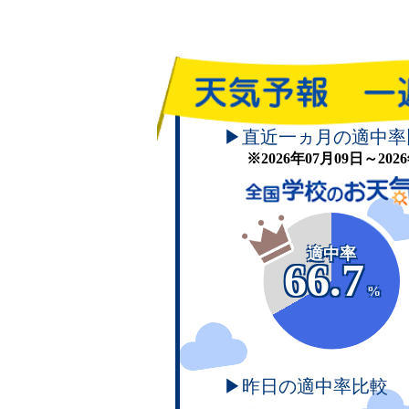
▶直近一ヵ月の適中率
※2026年07月09日～20
適中率
66.7
%
▶昨日の適中率比較