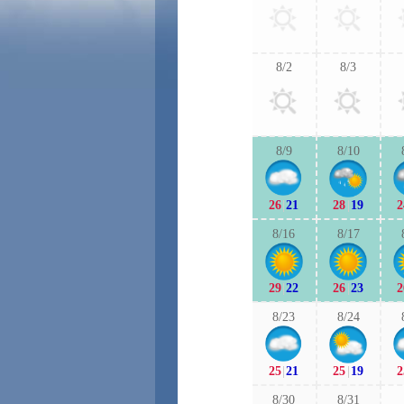
8/2
8/3
8/9
8/10
26
|
21
28
|
19
2
8/16
8/17
29
|
22
26
|
23
2
8/23
8/24
25
|
21
25
|
19
2
8/30
8/31