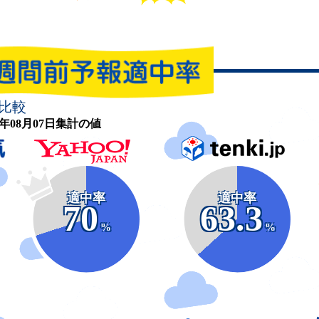
比較
26年08月07日集計の値
適中率
適中率
70
63.3
%
%