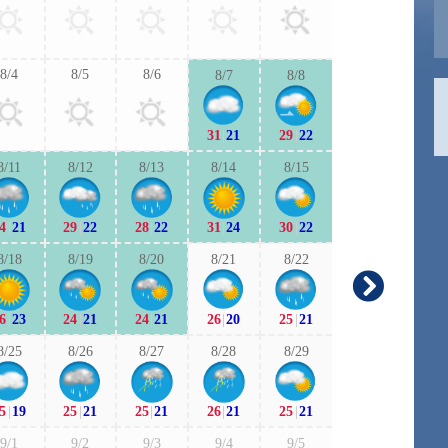
27
|
21
27
|
2
8/4
8/5
8/6
8/7
8/8
9/6
9/7
31
|
21
29
|
22
26
|
20
26
|
2
8/11
8/12
8/13
8/14
8/15
9/13
9/1
4
|
21
29
|
22
28
|
22
31
|
24
30
|
22
23
|
18
23
|
1
8/18
8/19
8/20
8/21
8/22
9/20
9/2
6
|
23
24
|
21
24
|
21
26
|
20
25
|
21
22
|
15
22
|
1
8/25
8/26
8/27
8/28
8/29
9/27
9/2
5
|
19
25
|
21
25
|
21
26
|
21
25
|
21
22
|
16
21
|
1
9/1
9/2
9/3
9/4
9/5