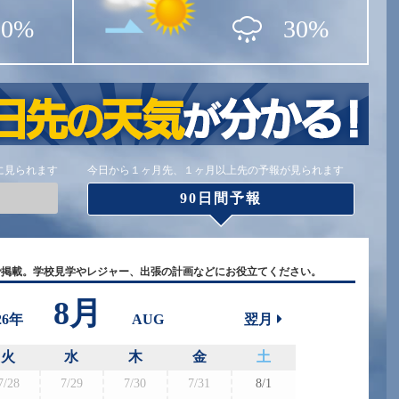
10%
30%
に見られます
今日から１ヶ月先、１ヶ月以上先の予報が見られます
90日間予報
で掲載。学校見学やレジャー、出張の計画などにお役立てください。
8月
26年
AUG
翌月
火
水
木
金
土
7/28
7/29
7/30
7/31
8/1
8/30
8/3