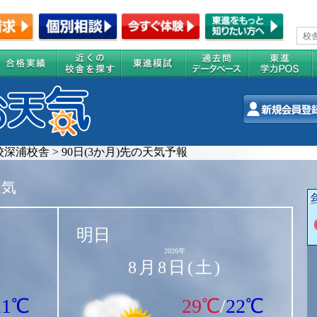
校深浦校舎
>
90日(3か月)先の天気予報
天気
明日
2026年
8月8日(土)
21℃
29℃
/
22℃