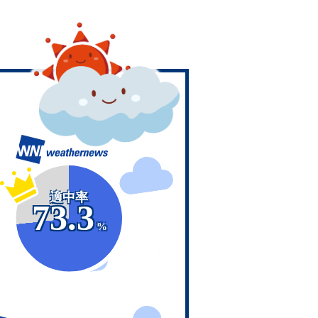
適中率
73.3
%