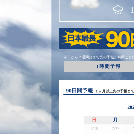
今日から２週間分まで先の予報が時間ごと
1時間予報
90日間予報
１ヶ月以上先の予報ま
20
日
月
7/26
7/27