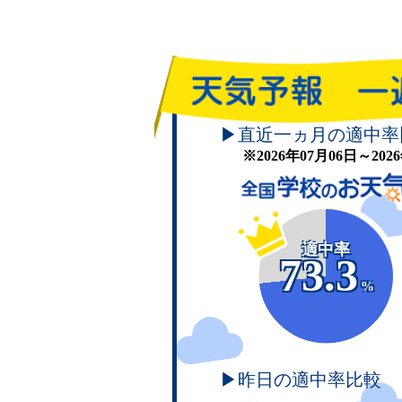
▶直近一ヵ月の適中率
※2026年07月06日～20
適中率
73.3
%
▶昨日の適中率比較