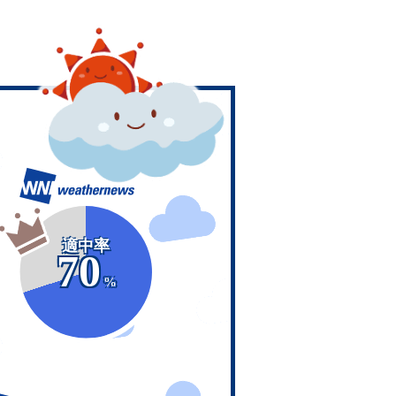
適中率
70
%