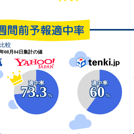
比較
26年08月04日集計の値
適中率
適中率
73.3
60
%
%