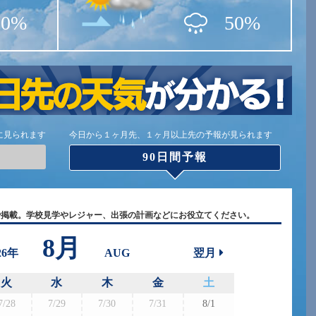
50%
50%
に見られます
今日から１ヶ月先、１ヶ月以上先の予報が見られます
90日間予報
で掲載。学校見学やレジャー、出張の計画などにお役立てください。
8月
26年
AUG
翌月
火
水
木
金
土
7/28
7/29
7/30
7/31
8/1
8/30
8/3