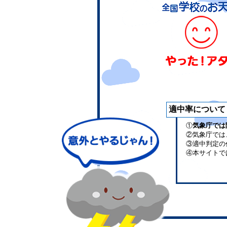
適中率について
①
気象庁では
②気象庁では
③適中判定の
④本サイトで