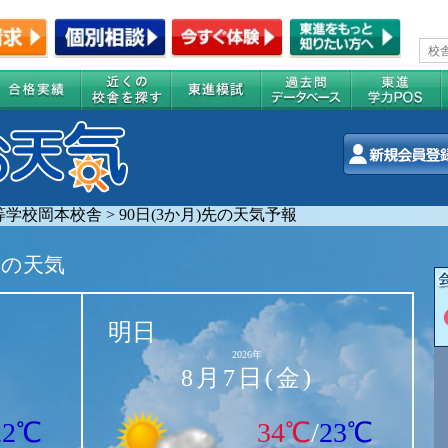
等学校岡本校舎
>
90日(3か月)先の天気予報
舎の天気
明日
2026年
8月7日(金)
22℃
34℃
/
23℃