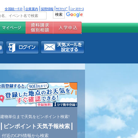
全国統一ﾃｽﾄ
企業案内
採用情報
ｻｲﾄﾏｯﾌﾟ
ﾆｭｰｽﾘﾘｰｽ
建物単位まで天気をピンポイント検索!
ピンポイント天気予報検索
付近のGPS情報から検索