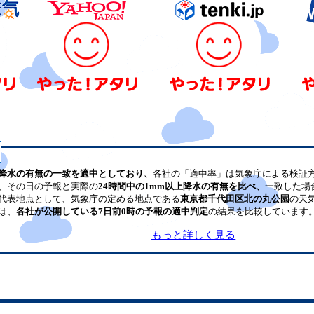
降水の有無の一致を適中としており、
各社の「適中率」は気象庁による検証
、その日の予報と実際の
24時間中の1mm以上降水の有無を比べ、
一致した場
代表地点として、気象庁の定める地点である
東京都千代田区北の丸公園
の天
は、
各社が公開している7日前0時の予報の適中判定
の結果を比較しています
もっと詳しく見る