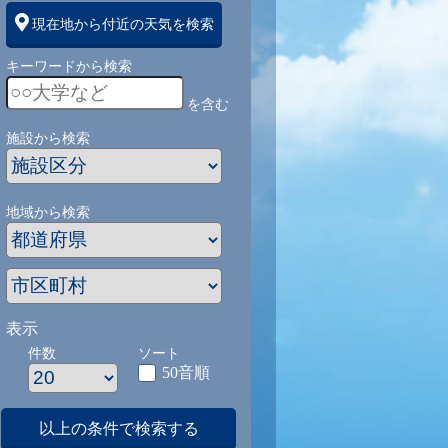
現在地から付近の天気を検索
キーワードから検索
を含む
施設から検索
地域から検索
表示
件数
ソート
50音順
以上の条件で検索する
1
9/1
9/2
9/3
9/4
9/5
9/27