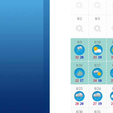
8/2
8/3
8/9
8/10
32
|
20
33
|
19
3
8/16
8/17
22
|
17
24
|
16
2
8/23
8/24
28
|
20
27
|
19
2
8/30
8/31