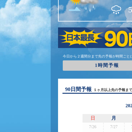
今日から２週間分まで先の予報が時間ごと
1時間予報
90日間予報
１ヶ月以上先の予報ま
20
日
月
7/26
7/27