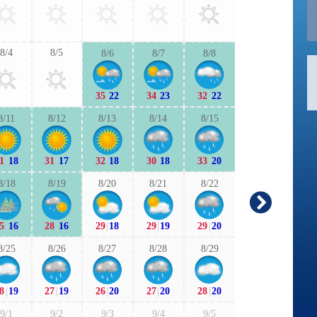
27
|
19
29
|
2
8/4
8/5
8/6
8/7
8/8
9/6
9/7
35
|
22
34
|
23
32
|
22
27
|
17
28
|
1
8/11
8/12
8/13
8/14
8/15
9/13
9/1
1
|
18
31
|
17
32
|
18
30
|
18
33
|
20
25
|
18
25
|
1
8/18
8/19
8/20
8/21
8/22
9/20
9/2
5
|
16
28
|
16
29
|
18
29
|
19
29
|
20
24
|
17
24
|
1
8/25
8/26
8/27
8/28
8/29
9/27
9/2
8
|
19
27
|
19
26
|
20
27
|
20
28
|
20
25
|
17
24
|
1
9/1
9/2
9/3
9/4
9/5