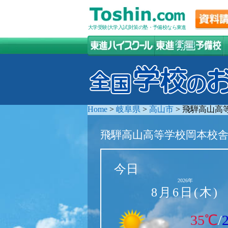
大学受験(大学入試)対策の塾・予備校なら東進
Home
>
岐阜県
>
高山市
>
飛騨高山高
飛騨高山高等学校岡本校
今日
2026年
8月6日(木)
35℃
/