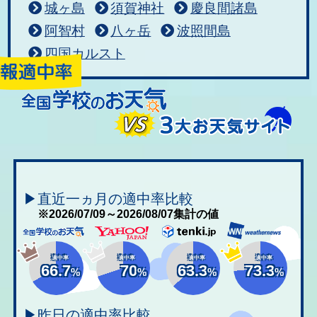
城ヶ島
須賀神社
慶良間諸島
阿智村
八ヶ岳
波照間島
四国カルスト
▶直近一ヵ月の適中率比較
※2026/07/09～2026/08/07集計の値
適中率
適中率
適中率
適中率
66.7
70
63.3
73.3
%
%
%
%
▶昨日の適中率比較