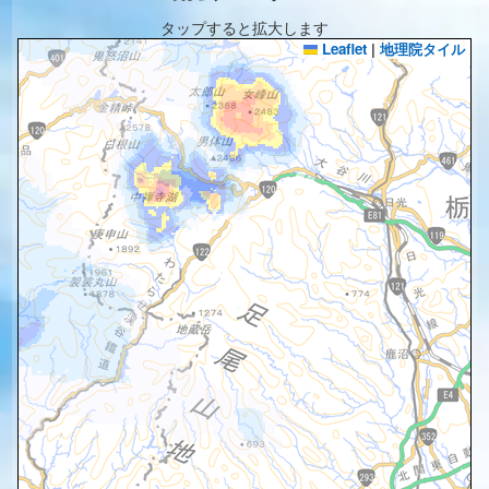
タップすると拡大します
Leaflet
|
地理院タイル