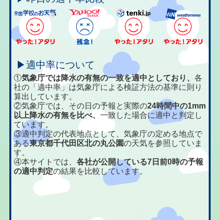
▶適中率について
①
気象庁では降水の有無の一致を適中としており、
各
社の「適中率」は気象庁による検証方法の基準に則り
算出しています。
②気象庁では、その日の予報と実際の
24時間中の1mm
以上降水の有無を比べ、
一致した場合に適中と判定し
ています。
③適中判定の代表地点として、気象庁の定める地点で
ある
東京都千代田区北の丸公園
の天気を参照していま
す。
④本サイトでは、
各社が公開している7日前0時の予報
の適中判定
の結果を比較しています。