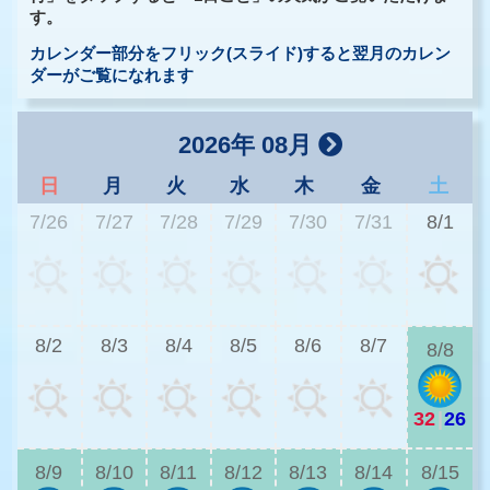
す。
カレンダー部分をフリック(スライド)すると翌月のカレン
ダーがご覧になれます
2026年 08月
日
月
火
水
木
金
土
7/26
7/27
7/28
7/29
7/30
7/31
8/1
3
8/2
8/3
8/4
8/5
8/6
8/7
8/8
32
|
26
3
8/9
8/10
8/11
8/12
8/13
8/14
8/15