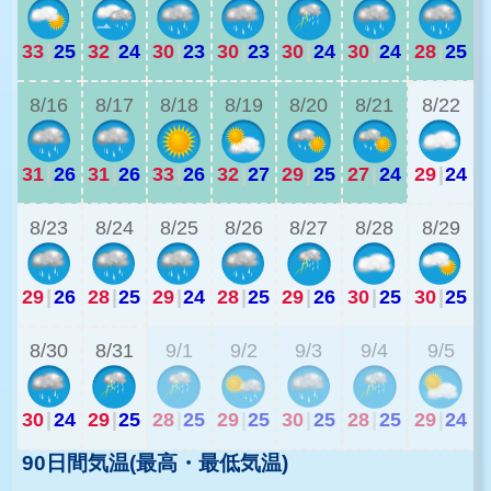
33
|
25
32
|
24
30
|
23
30
|
23
30
|
24
30
|
24
28
|
25
2
8/16
8/17
8/18
8/19
8/20
8/21
8/22
31
|
26
31
|
26
33
|
26
32
|
27
29
|
25
27
|
24
29
|
24
2
8/23
8/24
8/25
8/26
8/27
8/28
8/29
29
|
26
28
|
25
29
|
24
28
|
25
29
|
26
30
|
25
30
|
25
2
8/30
8/31
9/1
9/2
9/3
9/4
9/5
30
|
24
29
|
25
28
|
25
29
|
25
30
|
25
28
|
25
29
|
24
90日間気温(最高・最低気温)