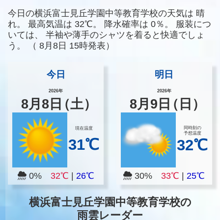
今日の横浜富士見丘学園中等教育学校の天気は
晴
れ。
最高気温は
32℃。
降水確率は
0％。
服装につ
いては、
半袖や薄手のシャツを着ると快適でしょ
う。
（
8月8日 15時発表）
今日
明日
2026年
2026年
8
月
8
日
（土）
8
月
9
日
（日）
同時刻の
現在温度
予想温度
31℃
32℃
0%
32℃
|
26℃
30%
33℃
|
25℃
横浜富士見丘学園中等教育学校の
雨雲レーダー