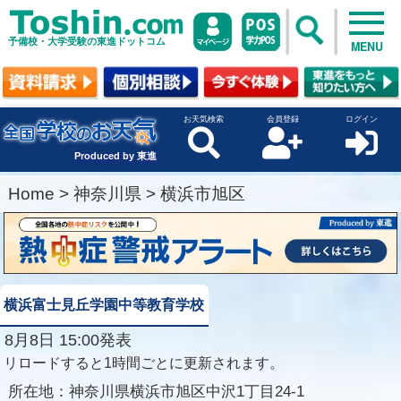
予備校・大学受験の東進ドットコム
MENU
お天気検索
会員登録
ログイン
Produced by 東進
Home
>
神奈川県
>
横浜市旭区
横浜富士見丘学園中等教育学校
8月8日 15:00発表
リロードすると1時間ごとに更新されます。
所在地：
神奈川県横浜市旭区中沢1丁目24-1