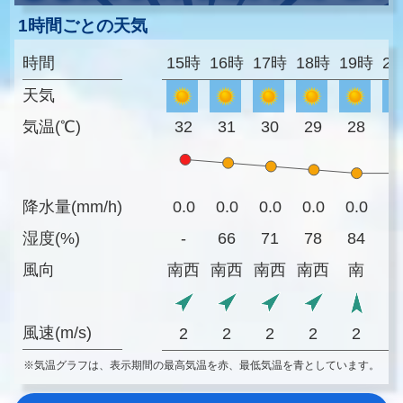
1時間ごとの天気
時間
15時
16時
17時
18時
19時
2
天気
気温(℃)
32
31
30
29
28
2
降水量(mm/h)
0.0
0.0
0.0
0.0
0.0
0
湿度(%)
-
66
71
78
84
8
風向
南西
南西
南西
南西
南
風速(m/s)
2
2
2
2
2
※気温グラフは、表示期間の最高気温を赤、最低気温を青としています。