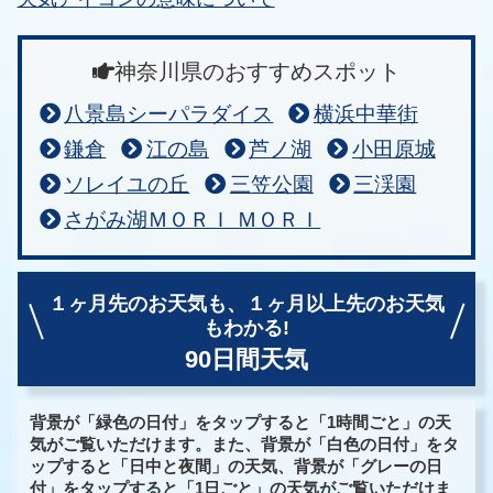
神奈川県のおすすめスポット
八景島シーパラダイス
横浜中華街
鎌倉
江の島
芦ノ湖
小田原城
ソレイユの丘
三笠公園
三渓園
さがみ湖ＭＯＲＩ ＭＯＲＩ
１ヶ月先のお天気も、
１ヶ月以上先のお天気
もわかる!
90日間天気
背景が「緑色の日付」をタップすると「1時間ごと」の天
気がご覧いただけます。また、背景が「白色の日付」をタ
ップすると「日中と夜間」の天気、背景が「グレーの日
付」をタップすると「1日ごと」の天気がご覧いただけま