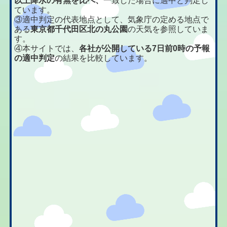
以上降水の有無を比べ、
一致した場合に適中と判定し
ています。
③適中判定の代表地点として、気象庁の定める地点で
ある
東京都千代田区北の丸公園
の天気を参照していま
す。
④本サイトでは、
各社が公開している7日前0時の予報
の適中判定
の結果を比較しています。