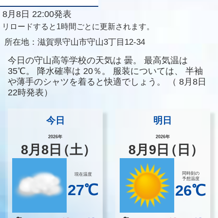
8月8日 22:00発表
リロードすると1時間ごとに更新されます。
所在地：
滋賀県守山市守山3丁目12-34
今日の守山高等学校の天気は
曇。
最高気温は
35℃。
降水確率は
20％。
服装については、
半袖
や薄手のシャツを着ると快適でしょう。
（
8月8日
22時発表）
今日
明日
2026年
2026年
8
月
8
日
（土）
8
月
9
日
（日）
同時刻の
現在温度
予想温度
27℃
26℃