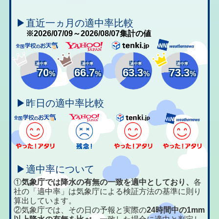
▶直近一ヵ月の適中率比較
※2026/07/09～2026/08/07集計の値
適中率
適中率
適中率
適中率
70
66.7
63.3
73.3
%
%
%
%
▶昨日の適中率比較
▶適中率について
①
気象庁では降水の有無の一致を適中としており、
各
社の「適中率」は気象庁による検証方法の基準に則り
算出しています。
②気象庁では、その日の予報と実際の
24時間中の1mm