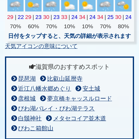
29
|
22
29
|
23
30
|
23
33
|
24
34
|
24
34
|
25
30
|
24
70%
60%
70%
10%
10%
70%
80%
日付をタップすると、天気の詳細が表示されます
天気アイコンの意味について
滋賀県のおすすめスポット
琵琶湖
比叡山延暦寺
近江八幡水郷めぐり
安土城
彦根城
夢京橋キャッスルロード
びわ湖バレイ・びわ湖テラス
白鬚神社
メタセコイア並木道
びわこ箱館山