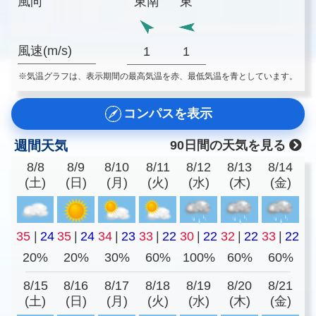
風向
東南
東
風速(m/s)
1
1
※気温グラフは、表示期間の最高気温を赤、最低気温を青としています。
コンパスを表示
週間天気
90日間の天気を見る
8/8
8/9
8/10
8/11
8/12
8/13
8/14
(土)
(日)
(月)
(火)
(水)
(木)
(金)
35
|
24
35
|
24
34
|
23
33
|
22
30
|
22
32
|
22
33
|
22
20%
20%
30%
60%
100%
60%
60%
8/15
8/16
8/17
8/18
8/19
8/20
8/21
(土)
(日)
(月)
(火)
(水)
(木)
(金)