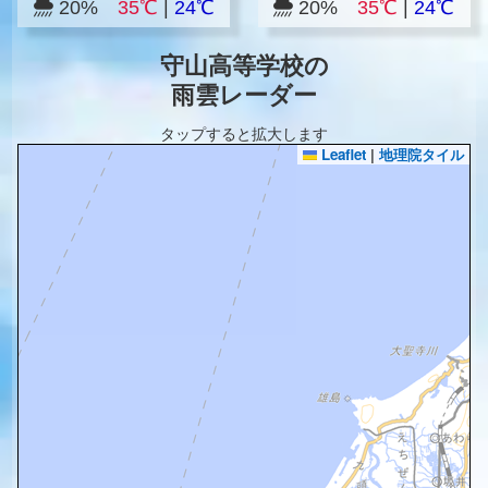
20%
35℃
|
24℃
20%
35℃
|
24℃
守山高等学校の
雨雲レーダー
タップすると拡大します
Leaflet
|
地理院タイル