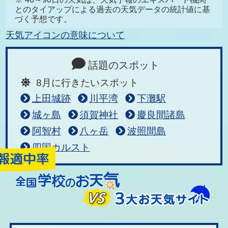
とのタイアップによる過去の天気データの統計値に基
づく予想です。
天気アイコンの意味について
話題のスポット
8月に行きたいスポット
上田城跡
川平湾
下灘駅
城ヶ島
須賀神社
慶良間諸島
阿智村
八ヶ岳
波照間島
四国カルスト