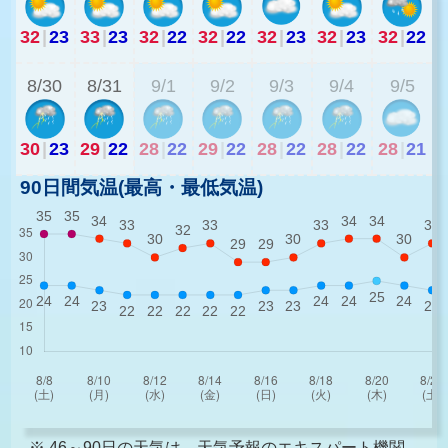
32
|
23
33
|
23
32
|
22
32
|
22
32
|
23
32
|
23
32
|
22
2
8/30
8/31
9/1
9/2
9/3
9/4
9/5
30
|
23
29
|
22
28
|
22
29
|
22
28
|
22
28
|
22
28
|
21
90日間気温(最高・最低気温)
※ 46～90日の天気は、天気予報のエキスパート機関