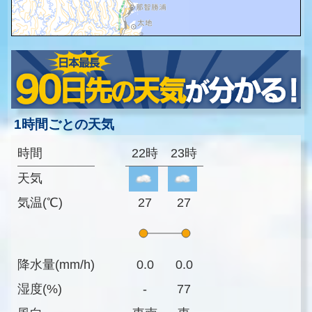
1時間ごとの天気
時間
22時
23時
天気
気温(℃)
27
27
降水量(mm/h)
0.0
0.0
湿度(%)
-
77