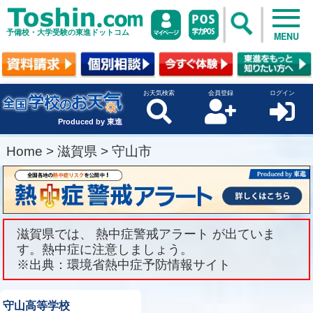
予備校・大学受験の東進ドットコム
MENU
お天気検索
会員登録
ログイン
Produced by 東進
Home
>
滋賀県
>
守山市
滋賀県では、 熱中症警戒アラート が出ていま
す。熱中症に注意しましょう。
※出典：環境省熱中症予防情報サイト
守山高等学校