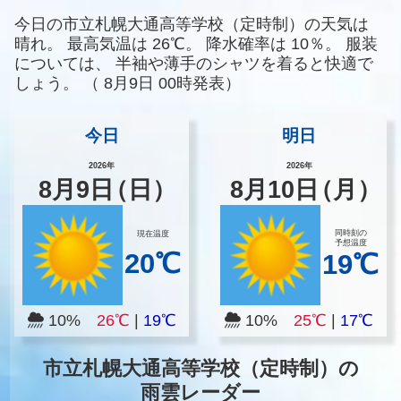
今日の市立札幌大通高等学校（定時制）の天気は
晴れ。
最高気温は
26℃。
降水確率は
10％。
服装
については、
半袖や薄手のシャツを着ると快適で
しょう。
（
8月9日 00時発表）
今日
明日
2026年
2026年
8
月
9
日
（日）
8
月
10
日
（月）
同時刻の
現在温度
予想温度
20℃
19℃
10%
26℃
|
19℃
10%
25℃
|
17℃
市立札幌大通高等学校（定時制）の
雨雲レーダー