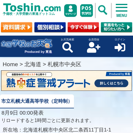
予備校・大学受験の東進ドットコム
MENU
お天気検索
会員登録
ログイン
Produced by 東進
Home
>
北海道
>
札幌市中央区
市立札幌大通高等学校（定時制）
8月9日 00:00発表
リロードすると1時間ごとに更新されます。
所在地：
北海道札幌市中央区北二条西11丁目1-1