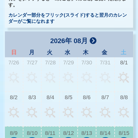
す。
カレンダー部分をフリック(スライド)すると翌月のカレン
ダーがご覧になれます
2026年 08月
日
月
火
水
木
金
土
7/26
7/27
7/28
7/29
7/30
7/31
8/1
2
8/2
8/3
8/4
8/5
8/6
8/7
8/8
2
8/9
8/10
8/11
8/12
8/13
8/14
8/15