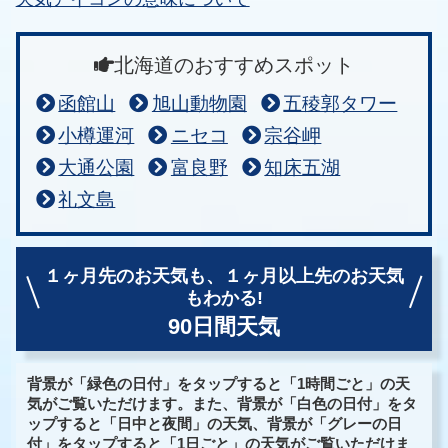
北海道のおすすめスポット
函館山
旭山動物園
五稜郭タワー
小樽運河
ニセコ
宗谷岬
大通公園
富良野
知床五湖
礼文島
１ヶ月先のお天気も、
１ヶ月以上先のお天気
もわかる!
90日間天気
背景が「緑色の日付」をタップすると「1時間ごと」の天
気がご覧いただけます。また、背景が「白色の日付」をタ
ップすると「日中と夜間」の天気、背景が「グレーの日
付」をタップすると「1日ごと」の天気がご覧いただけま