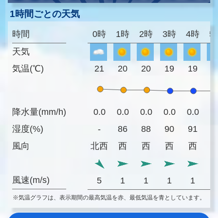
1時間ごとの天気
時間
0時
1時
2時
3時
4時
5
天気
気温(℃)
21
20
20
19
19
1
降水量(mm/h)
0.0
0.0
0.0
0.0
0.0
0
湿度(%)
-
86
88
90
91
9
風向
北西
西
西
西
西
風速(m/s)
5
1
1
1
1
※気温グラフは、表示期間の最高気温を赤、最低気温を青としています。