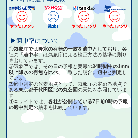
▶適中率について
①
気象庁では降水の有無の一致を適中としており、
各
社の「適中率」は気象庁による検証方法の基準に則り
算出しています。
②気象庁では、その日の予報と実際の
24時間中の1mm
以上降水の有無を比べ、
一致した場合に適中と判定し
ています。
③適中判定の代表地点として、気象庁の定める地点で
ある
東京都千代田区北の丸公園
の天気を参照していま
す。
④本サイトでは、
各社が公開している7日前0時の予報
の適中判定
の結果を比較しています。