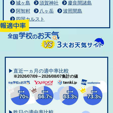
城ヶ島
須賀神社
慶良間諸島
阿智村
八ヶ岳
波照間島
四国カルスト
▶直近一ヵ月の適中率比較
※2026/07/09～2026/08/07集計の値
適中率
適中率
適中率
適中率
70
66.7
63.3
73.3
%
%
%
%
▶昨日の適中率比較