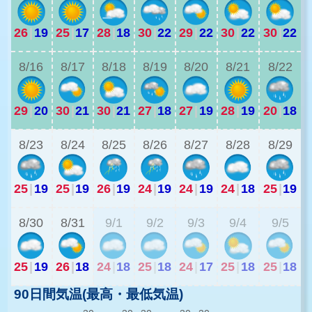
26
|
19
25
|
17
28
|
18
30
|
22
29
|
22
30
|
22
30
|
22
2
8/16
8/17
8/18
8/19
8/20
8/21
8/22
29
|
20
30
|
21
30
|
21
27
|
18
27
|
19
28
|
19
20
|
18
2
8/23
8/24
8/25
8/26
8/27
8/28
8/29
25
|
19
25
|
19
26
|
19
24
|
19
24
|
19
24
|
18
25
|
19
2
8/30
8/31
9/1
9/2
9/3
9/4
9/5
25
|
19
26
|
18
24
|
18
25
|
18
24
|
17
25
|
18
25
|
18
90日間気温(最高・最低気温)