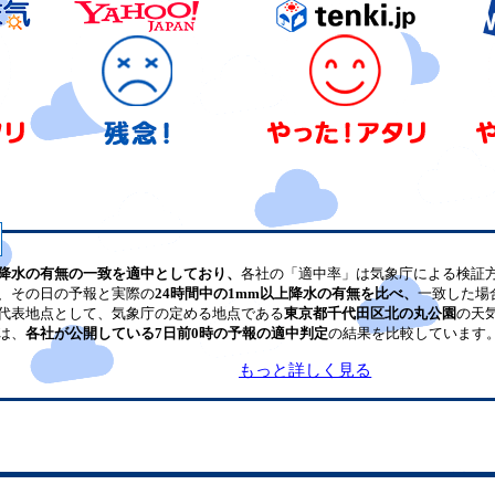
降水の有無の一致を適中としており、
各社の「適中率」は気象庁による検証
、その日の予報と実際の
24時間中の1mm以上降水の有無を比べ、
一致した場
代表地点として、気象庁の定める地点である
東京都千代田区北の丸公園
の天
は、
各社が公開している7日前0時の予報の適中判定
の結果を比較しています
もっと詳しく見る