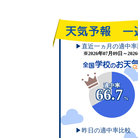
▶直近一ヵ月の適中率
※2026年07月09日～20
適中率
66.7
%
▶昨日の適中率比較