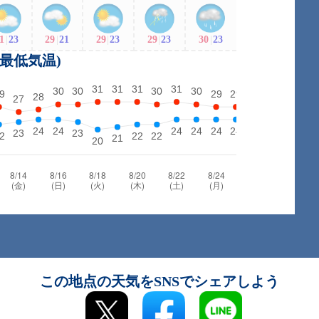
1
|
23
29
|
21
29
|
23
29
|
23
30
|
23
・最低気温)
この地点の天気をSNSでシェアしよう