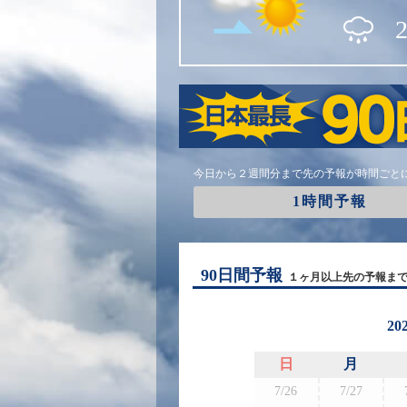
今日から２週間分まで先の予報が時間ごと
1時間予報
90日間予報
１ヶ月以上先の予報ま
20
日
月
7/26
7/27