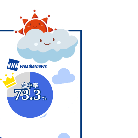
適中率
73.3
%