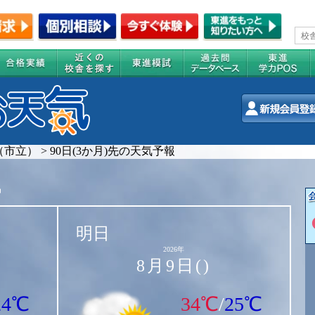
（市立）
>
90日(3か月)先の天気予報
気
明日
2026年
8月9日()
24℃
34℃
/
25℃