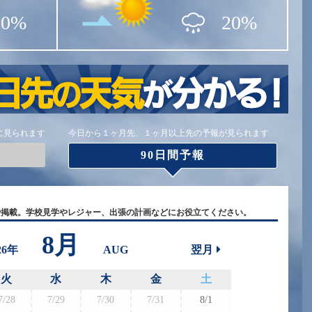
20%
20%
に見られます
今日から１ヶ月先、１ヶ月以上先の予報が見られます
90日間予報
で掲載。学校見学やレジャー、出張の計画などにお役立てください。
8月
26年
AUG
翌月
火
水
木
金
土
7/28
7/29
7/30
7/31
8/1
8/30
8/3