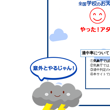
適中率について
①
気象庁では
②気象庁では
③適中判定の
④本サイトで