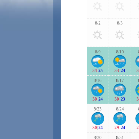
8/2
8/3
8/9
8/10
34
|
25
33
|
24
3
8/16
8/17
30
|
24
30
|
23
3
8/23
8/24
30
|
24
29
|
24
2
8/30
8/31