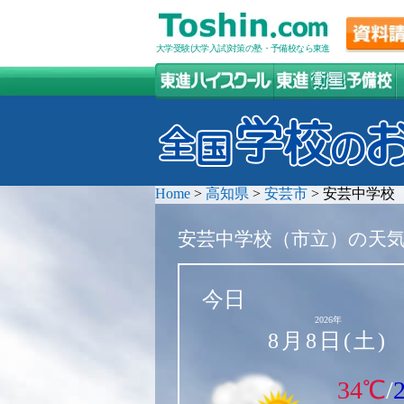
大学受験(大学入試)対策の塾・予備校なら東進
Home
>
高知県
>
安芸市
>
安芸中学校
安芸中学校（市立）の天
今日
2026年
8月8日(土)
34℃
/