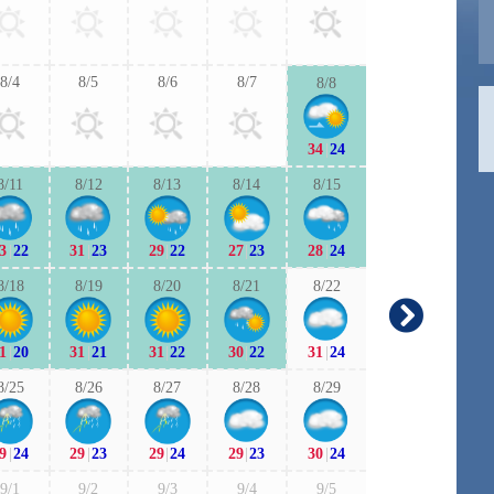
30
|
24
31
|
2
8/4
8/5
8/6
8/7
8/8
9/6
9/7
34
|
24
29
|
22
30
|
2
8/11
8/12
8/13
8/14
8/15
9/13
9/1
3
|
22
31
|
23
29
|
22
27
|
23
28
|
24
28
|
22
28
|
1
8/18
8/19
8/20
8/21
8/22
9/20
9/2
1
|
20
31
|
21
31
|
22
30
|
22
31
|
24
28
|
19
26
|
2
8/25
8/26
8/27
8/28
8/29
9/27
9/2
9
|
24
29
|
23
29
|
24
29
|
23
30
|
24
28
|
22
28
|
2
9/1
9/2
9/3
9/4
9/5