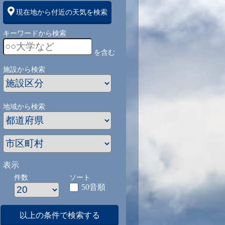
現在地から付近の天気を検索
キーワードから検索
を含む
施設から検索
地域から検索
表示
件数
ソート
50音順
以上の条件で検索する
1
9/1
9/2
9/3
9/4
9/5
9/27