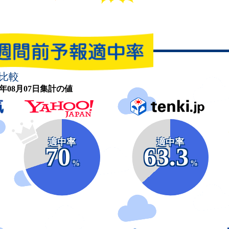
比較
26年08月07日集計の値
適中率
適中率
70
63.3
%
%