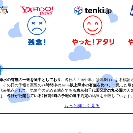
降水の有無の一致を適中としており、
各社の「適中率」は気象庁による検証
、その日の予報と実際の
24時間中の1mm以上降水の有無を比べ、
一致した場
代表地点として、気象庁の定める地点である
東京都千代田区北の丸公園
の天
は、
各社が公開している7日前0時の予報の適中判定
の結果を比較しています
もっと詳しく見る