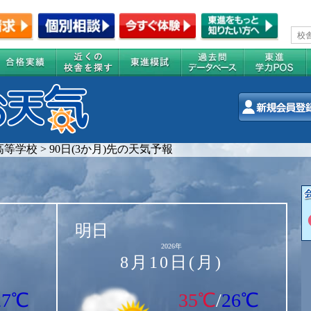
高等学校
>
90日(3か月)先の天気予報
明日
2026年
8月10日(月)
27℃
35℃
/
26℃