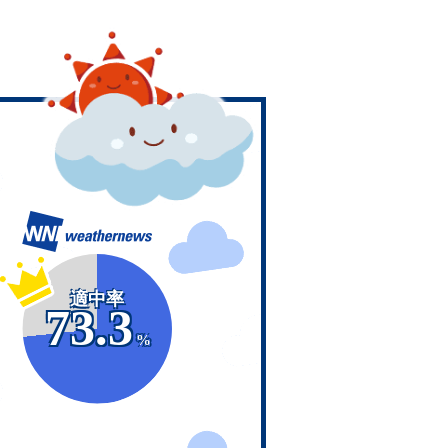
適中率
73.3
%