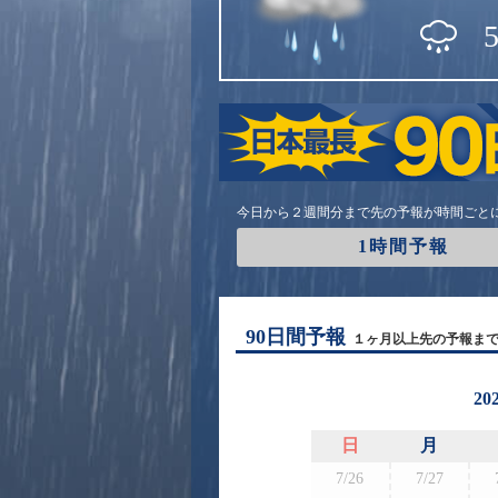
今日から２週間分まで先の予報が時間ごと
1時間予報
90日間予報
１ヶ月以上先の予報ま
20
日
月
7/26
7/27