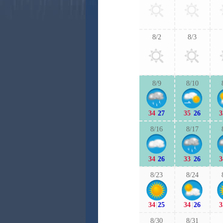
8/2
8/3
8/9
8/10
34
|
27
35
|
26
3
8/16
8/17
34
|
26
33
|
26
3
8/23
8/24
34
|
25
34
|
26
3
8/30
8/31