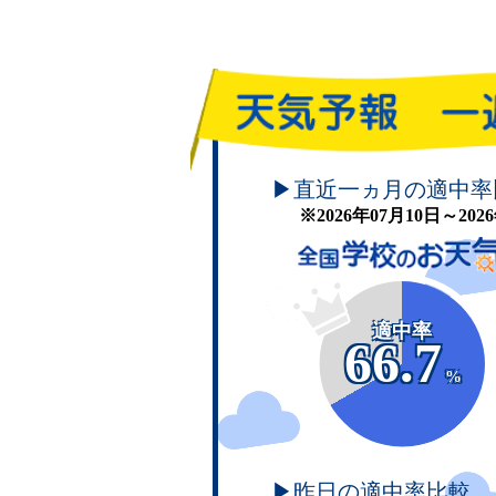
頑張れ！学校のお天気
▶直近一ヵ月の適中率
※2026年07月10日～20
適中率
66.7
%
▶昨日の適中率比較