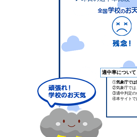
適中率について
①
気象庁では
②気象庁では
③適中判定の
④本サイトで