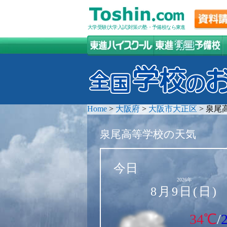
大学受験(大学入試)対策の塾・予備校なら東進
Home
>
大阪府
>
大阪市大正区
>
泉尾
泉尾高等学校の天気
今日
2026年
8月9日(日)
34℃
/