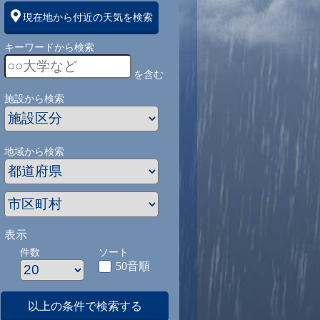
現在地から付近の天気を検索
キーワードから検索
を含む
施設から検索
地域から検索
表示
件数
ソート
50音順
以上の条件で検索する
1
9/1
9/2
9/3
9/4
9/5
9/27