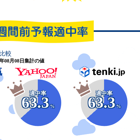
比較
26年08月08日集計の値
適中率
適中率
63.3
63.3
%
%