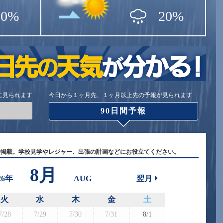
50%
20%
に見られます
今日から１ヶ月先、１ヶ月以上先の予報が見られます
90日間予報
で掲載。学校見学やレジャー、出張の計画などにお役立てください。
8月
26年
AUG
翌月
火
水
木
金
土
7/28
7/29
7/30
7/31
8/1
8/30
8/3