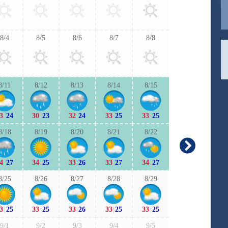
31
|
25
30
|
2
8/4
8/5
8/6
8/7
8/8
9/6
9/7
31
|
24
31
|
2
8/11
8/12
8/13
8/14
8/15
9/13
9/1
3
|
24
30
|
23
32
|
24
33
|
25
33
|
25
30
|
23
29
|
2
8/18
8/19
8/20
8/21
8/22
9/20
9/2
4
|
27
34
|
25
33
|
26
33
|
27
34
|
27
29
|
21
28
|
2
8/25
8/26
8/27
8/28
8/29
9/27
9/2
3
|
25
33
|
25
33
|
26
33
|
25
33
|
25
28
|
23
28
|
2
9/1
9/2
9/3
9/4
9/5