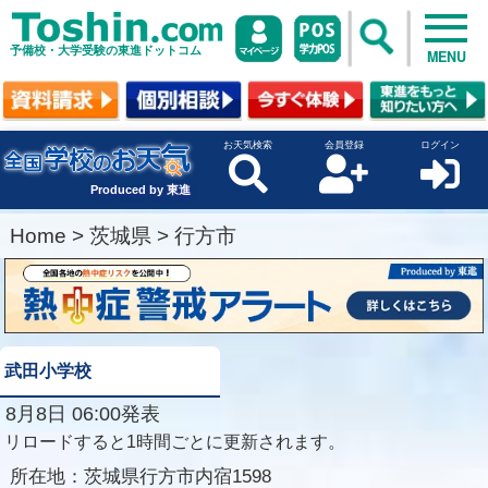
予備校・大学受験の東進ドットコム
MENU
お天気検索
会員登録
ログイン
Produced by 東進
Home
>
茨城県
>
行方市
武田小学校
8月8日 06:00発表
リロードすると1時間ごとに更新されます。
所在地：
茨城県行方市内宿1598