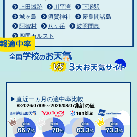
上田城跡
川平湾
下灘駅
城ヶ島
須賀神社
慶良間諸島
阿智村
八ヶ岳
波照間島
四国カルスト
▶直近一ヵ月の適中率比較
※2026/07/09～2026/08/07集計の値
適中率
適中率
適中率
適中率
66.7
70
63.3
73.3
%
%
%
%