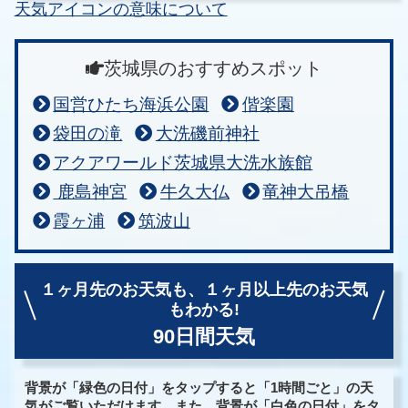
天気アイコンの意味について
茨城県のおすすめスポット
国営ひたち海浜公園
偕楽園
袋田の滝
大洗磯前神社
アクアワールド茨城県大洗水族館
鹿島神宮
牛久大仏
竜神大吊橋
霞ヶ浦
筑波山
１ヶ月先のお天気も、
１ヶ月以上先のお天気
もわかる!
90日間天気
背景が「緑色の日付」をタップすると「1時間ごと」の天
気がご覧いただけます。また、背景が「白色の日付」をタ