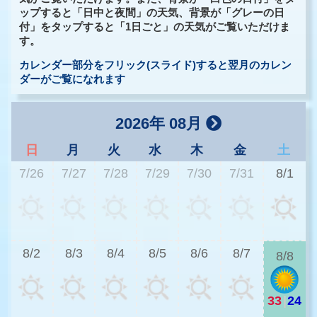
ップすると「日中と夜間」の天気、背景が「グレーの日
付」をタップすると「1日ごと」の天気がご覧いただけま
す。
カレンダー部分をフリック(スライド)すると翌月のカレン
ダーがご覧になれます
2026年 08月
日
月
火
水
木
金
土
7/26
7/27
7/28
7/29
7/30
7/31
8/1
2
8/2
8/3
8/4
8/5
8/6
8/7
8/8
33
|
24
2