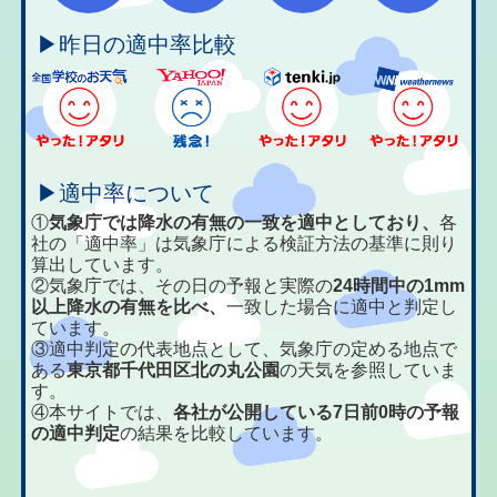
▶昨日の適中率比較
▶適中率について
①
気象庁では降水の有無の一致を適中としており、
各
社の「適中率」は気象庁による検証方法の基準に則り
算出しています。
②気象庁では、その日の予報と実際の
24時間中の1mm
以上降水の有無を比べ、
一致した場合に適中と判定し
ています。
③適中判定の代表地点として、気象庁の定める地点で
ある
東京都千代田区北の丸公園
の天気を参照していま
す。
④本サイトでは、
各社が公開している7日前0時の予報
の適中判定
の結果を比較しています。