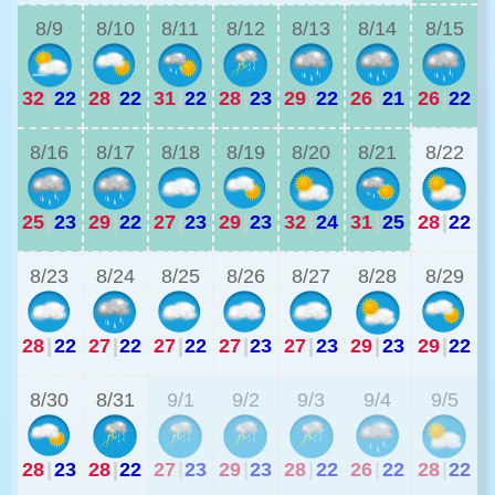
8/9
8/10
8/11
8/12
8/13
8/14
8/15
32
|
22
28
|
22
31
|
22
28
|
23
29
|
22
26
|
21
26
|
22
2
8/16
8/17
8/18
8/19
8/20
8/21
8/22
25
|
23
29
|
22
27
|
23
29
|
23
32
|
24
31
|
25
28
|
22
2
8/23
8/24
8/25
8/26
8/27
8/28
8/29
28
|
22
27
|
22
27
|
22
27
|
23
27
|
23
29
|
23
29
|
22
2
8/30
8/31
9/1
9/2
9/3
9/4
9/5
28
|
23
28
|
22
27
|
23
29
|
23
28
|
22
26
|
22
28
|
22