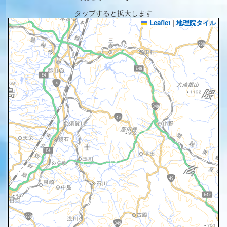
タップすると拡大します
Leaflet
|
地理院タイル