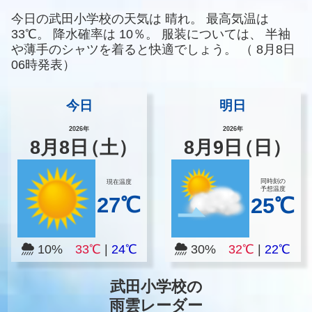
今日の武田小学校の天気は
晴れ。
最高気温は
33℃。
降水確率は
10％。
服装については、
半袖
や薄手のシャツを着ると快適でしょう。
（
8月8日
06時発表）
今日
明日
2026年
2026年
8
月
8
日
（土）
8
月
9
日
（日）
同時刻の
現在温度
予想温度
27℃
25℃
10%
33℃
|
24℃
30%
32℃
|
22℃
武田小学校の
雨雲レーダー