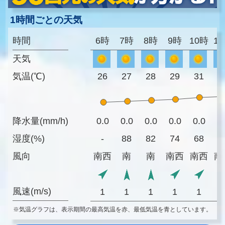
1時間ごとの天気
時間
6時
7時
8時
9時
10時
1
天気
気温(℃)
26
27
28
29
31
3
降水量(mm/h)
0.0
0.0
0.0
0.0
0.0
0
湿度(%)
-
88
82
74
68
6
風向
南西
南
南
南西
南西
南
風速(m/s)
1
1
1
1
1
※気温グラフは、表示期間の最高気温を赤、最低気温を青としています。