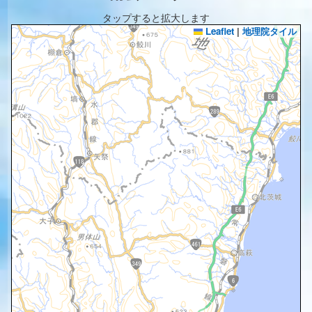
タップすると拡大します
Leaflet
|
地理院タイル