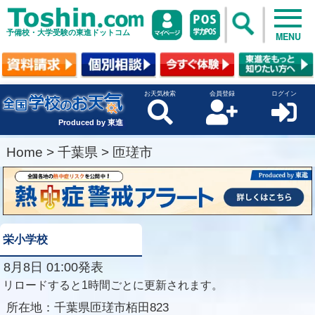
予備校・大学受験の東進ドットコム
MENU
お天気検索
会員登録
ログイン
Produced by 東進
Home
>
千葉県
>
匝瑳市
栄小学校
8月8日 01:00発表
リロードすると1時間ごとに更新されます。
所在地：
千葉県匝瑳市栢田823