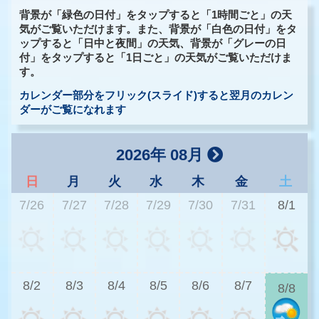
背景が「緑色の日付」をタップすると「1時間ごと」の天
気がご覧いただけます。また、背景が「白色の日付」をタ
ップすると「日中と夜間」の天気、背景が「グレーの日
付」をタップすると「1日ごと」の天気がご覧いただけま
す。
カレンダー部分をフリック(スライド)すると翌月のカレン
ダーがご覧になれます
2026年 08月
日
月
火
水
木
金
土
7/26
7/27
7/28
7/29
7/30
7/31
8/1
2
8/2
8/3
8/4
8/5
8/6
8/7
8/8