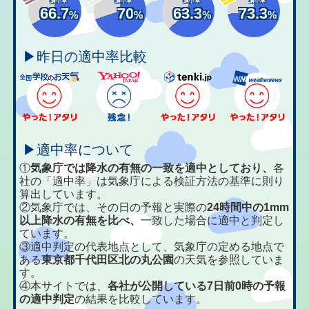
適中率
適中率
適中率
適中率
66.7
70
63.3
73.3
%
%
%
%
▶昨日の適中率比較
▶適中率について
①
気象庁では降水の有無の一致を適中としており、
各
社の「適中率」は気象庁による検証方法の基準に則り
算出しています。
②気象庁では、その日の予報と実際の
24時間中の1mm
以上降水の有無を比べ、
一致した場合に適中と判定し
ています。
③適中判定の代表地点として、気象庁の定める地点で
ある
東京都千代田区北の丸公園
の天気を参照していま
す。
④本サイトでは、
各社が公開している7日前0時の予報
の適中判定
の結果を比較しています。