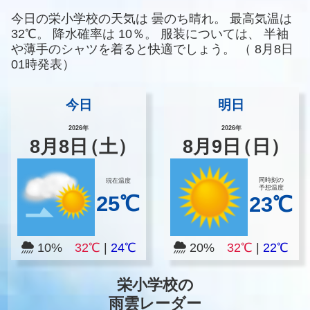
今日の栄小学校の天気は
曇のち晴れ。
最高気温は
32℃。
降水確率は
10％。
服装については、
半袖
や薄手のシャツを着ると快適でしょう。
（
8月8日
01時発表）
今日
明日
2026年
2026年
8
月
8
日
（土）
8
月
9
日
（日）
同時刻の
現在温度
予想温度
25℃
23℃
10%
32℃
|
24℃
20%
32℃
|
22℃
栄小学校の
雨雲レーダー