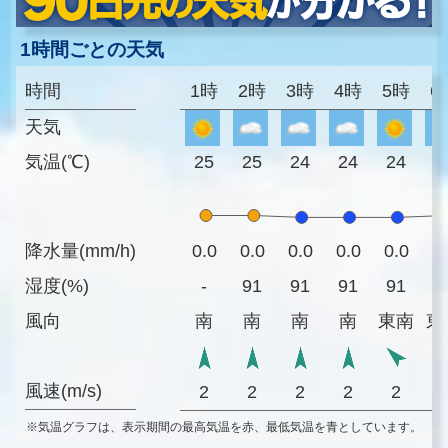
1時間ごとの天気
時間
1時
2時
3時
4時
5時
6
天気
気温(℃)
25
25
24
24
24
2
降水量(mm/h)
0.0
0.0
0.0
0.0
0.0
0
湿度(%)
-
91
91
91
91
8
風向
南
南
南
南
東南
東
風速(m/s)
2
2
2
2
2
※気温グラフは、表示期間の最高気温を赤、最低気温を青としています。