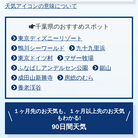
天気アイコンの意味について
千葉県のおすすめスポット
東京ディズニーリゾート
鴨川シーワールド
九十九里浜
東京ドイツ村
マザー牧場
ふなばしアンデルセン公園
鋸山
成田山新勝寺
房総のむら
養老渓谷
１ヶ月先のお天気も、
１ヶ月以上先のお天気
もわかる!
90日間天気