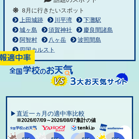
8月に行きたいスポット
上田城跡
川平湾
下灘駅
城ヶ島
須賀神社
慶良間諸島
阿智村
八ヶ岳
波照間島
四国カルスト
▶直近一ヵ月の適中率比較
※2026/07/09～2026/08/07集計の値