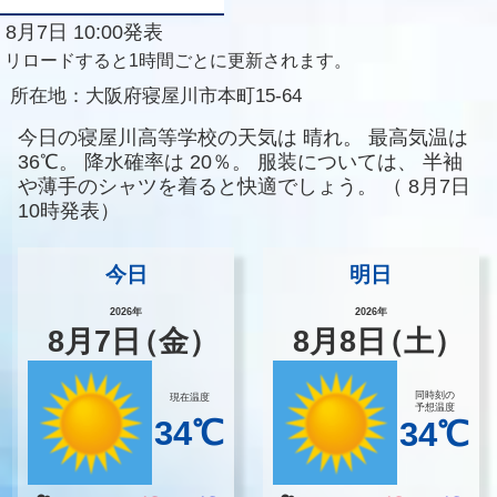
8月7日 10:00発表
リロードすると1時間ごとに更新されます。
所在地：
大阪府寝屋川市本町15-64
今日の寝屋川高等学校の天気は
晴れ。
最高気温は
36℃。
降水確率は
20％。
服装については、
半袖
や薄手のシャツを着ると快適でしょう。
（
8月7日
10時発表）
今日
明日
2026年
2026年
8
月
7
日
（金）
8
月
8
日
（土）
同時刻の
現在温度
予想温度
34℃
34℃