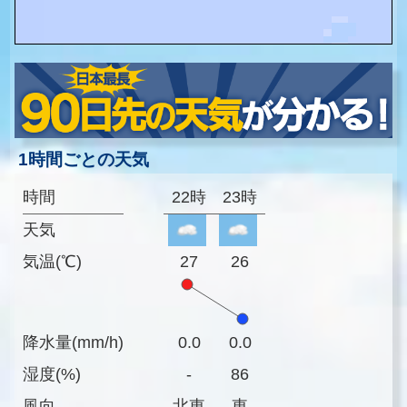
1時間ごとの天気
時間
22時
23時
天気
気温(℃)
27
26
降水量(mm/h)
0.0
0.0
湿度(%)
-
86
風向
北東
東