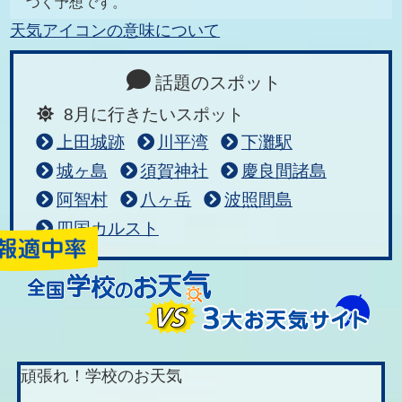
づく予想です。
天気アイコンの意味について
話題のスポット
8月に行きたいスポット
上田城跡
川平湾
下灘駅
城ヶ島
須賀神社
慶良間諸島
阿智村
八ヶ岳
波照間島
四国カルスト
頑張れ！学校のお天気