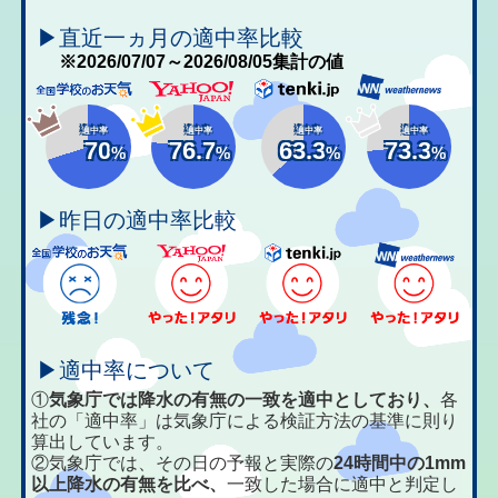
▶直近一ヵ月の適中率比較
※2026/07/07～2026/08/05集計の値
適中率
適中率
適中率
適中率
70
76.7
63.3
73.3
%
%
%
%
▶昨日の適中率比較
▶適中率について
①
気象庁では降水の有無の一致を適中としており、
各
社の「適中率」は気象庁による検証方法の基準に則り
算出しています。
②気象庁では、その日の予報と実際の
24時間中の1mm
以上降水の有無を比べ、
一致した場合に適中と判定し