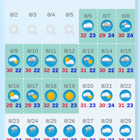
3
8/2
8/3
8/4
8/5
8/6
8/7
8/8
32
|
23
29
|
24
30
|
24
2
8/9
8/10
8/11
8/12
8/13
8/14
8/15
30
|
22
30
|
22
32
|
22
31
|
22
31
|
22
30
|
22
31
|
23
2
8/16
8/17
8/18
8/19
8/20
8/21
8/22
28
|
21
29
|
23
32
|
22
31
|
23
31
|
23
30
|
24
31
|
23
2
8/23
8/24
8/25
8/26
8/27
8/28
8/29