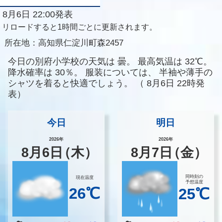
8月6日 22:00発表
リロードすると1時間ごとに更新されます。
所在地：
高知県仁淀川町森2457
今日の別府小学校の天気は
曇。
最高気温は
32℃。
降水確率は
30％。
服装については、
半袖や薄手の
シャツを着ると快適でしょう。
（
8月6日 22時発
表）
今日
明日
2026年
2026年
8
月
6
日
（木）
8
月
7
日
（金）
同時刻の
現在温度
予想温度
26℃
25℃