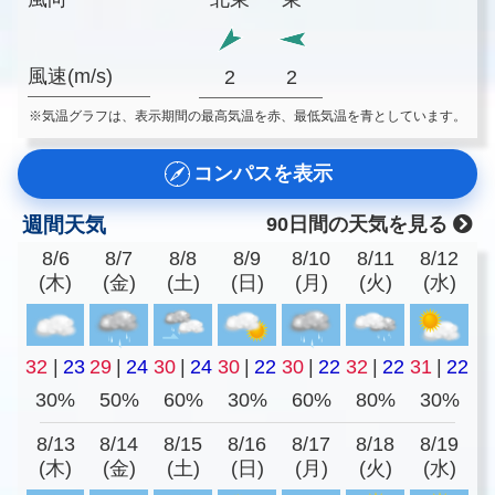
風速(m/s)
2
2
※気温グラフは、表示期間の最高気温を赤、最低気温を青としています。
コンパスを表示
週間天気
90日間の天気を見る
8/6
8/7
8/8
8/9
8/10
8/11
8/12
(木)
(金)
(土)
(日)
(月)
(火)
(水)
32
|
23
29
|
24
30
|
24
30
|
22
30
|
22
32
|
22
31
|
22
30%
50%
60%
30%
60%
80%
30%
8/13
8/14
8/15
8/16
8/17
8/18
8/19
(木)
(金)
(土)
(日)
(月)
(火)
(水)