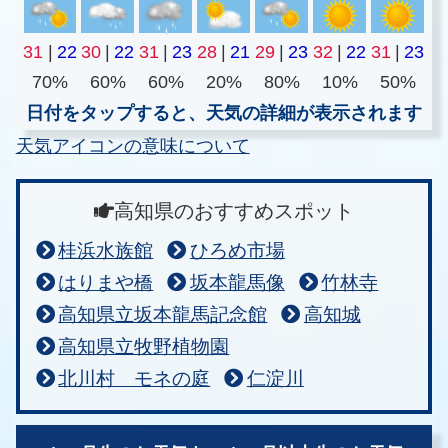
31
|
22
30
|
22
31
|
23
28
|
21
29
|
23
32
|
22
31
|
23
70%
60%
60%
20%
80%
10%
50%
日付をタップすると、天気の詳細が表示されます
天気アイコンの意味について
高知県のおすすめスポット
桂浜水族館
ひろめ市場
はりまや橋
坂本龍馬像
竹林寺
高知県立坂本龍馬記念館
高知城
高知県立牧野植物園
北川村 モネの庭
仁淀川