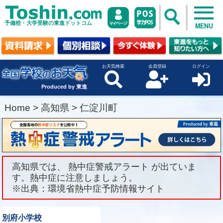
予備校・大学受験の東進ドットコム
MENU
お天気検索
会員登録
ログイン
Produced by 東進
Home
>
高知県
>
仁淀川町
高知県では、 熱中症警戒アラート が出ていま
す。熱中症に注意しましょう。
※出典：環境省熱中症予防情報サイト
別府小学校