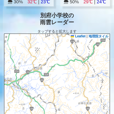
30%
32℃
|
23℃
50%
29℃
|
24℃
別府小学校の
雨雲レーダー
タップすると拡大します
Leaflet
|
地理院タイル