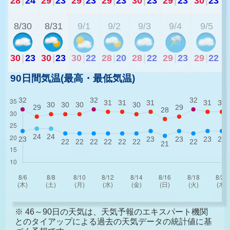
28
|
24
29
|
23
29
|
23
29
|
23
30
|
23
29
|
23
30
|
23
2
8/30
8/31
9/1
9/2
9/3
9/4
9/5
30
|
23
30
|
23
30
|
22
28
|
20
28
|
22
29
|
23
29
|
22
90日間気温(最高・最低気温)
※ 46～90日の天気は、天気予報のエキスパート機関
とのタイアップによる過去の天気データの統計値に基