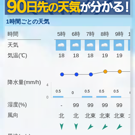
1時間ごとの天気
時間
5時
6時
7時
8時
9時
1
天気
気温(℃)
18
18
18
19
19
1
降水量(mm/h)
湿度(%)
-
99
99
99
99
9
風向
北
北
北東
北東
北東
北