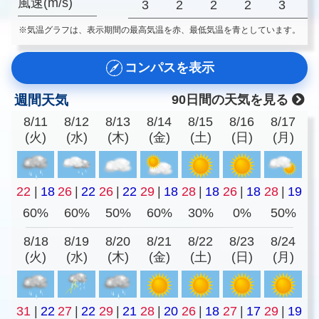
風速(m/s)
3
2
2
2
3
※気温グラフは、表示期間の最高気温を赤、最低気温を青としています。
コンパスを表示
週間天気
90日間の天気を見る
8/11
8/12
8/13
8/14
8/15
8/16
8/17
(火)
(水)
(木)
(金)
(土)
(日)
(月)
22
|
18
26
|
22
26
|
22
29
|
18
28
|
18
26
|
18
28
|
19
60%
60%
50%
60%
30%
0%
50%
8/18
8/19
8/20
8/21
8/22
8/23
8/24
(火)
(水)
(木)
(金)
(土)
(日)
(月)
31
|
22
27
|
22
29
|
21
28
|
20
26
|
18
27
|
17
29
|
19