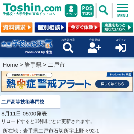
予備校・大学受験の東進ドットコム
MENU
お天気検索
会員登録
ログイン
Produced by 東進
Home
>
岩手県
>
二戸市
二戸高等技術専門校
8月11日 05:00発表
リロードすると1時間ごとに更新されます。
所在地：
岩手県二戸市石切所字上野々92-1