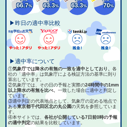
66.7
63.3
63.3
70
%
%
%
%
▶昨日の適中率比較
▶適中率について
①
気象庁では降水の有無の一致を適中としており、
各
社の「適中率」は気象庁による検証方法の基準に則り
算出しています。
②気象庁では、その日の予報と実際の
24時間中の1mm
以上降水の有無を比べ、
一致した場合に適中と判定し
ています。
③適中判定の代表地点として、気象庁の定める地点で
ある
東京都千代田区北の丸公園
の天気を参照していま
す。
④本サイトでは、
各社が公開している7日前0時の予報
の適中判定
の結果を比較しています。