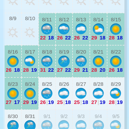
2
8/9
8/10
8/11
8/12
8/13
8/14
8/15
22
|
18
26
|
22
26
|
22
29
|
18
28
|
18
2
8/16
8/17
8/18
8/19
8/20
8/21
8/22
26
|
18
28
|
19
31
|
22
27
|
22
29
|
21
28
|
20
26
|
18
2
8/23
8/24
8/25
8/26
8/27
8/28
8/29
27
|
17
29
|
19
26
|
19
25
|
18
25
|
18
27
|
19
28
|
19
2
8/30
8/31
9/1
9/2
9/3
9/4
9/5