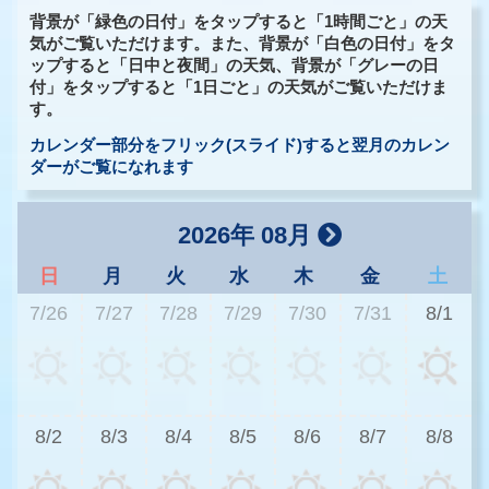
背景が「緑色の日付」をタップすると「1時間ごと」の天
気がご覧いただけます。また、背景が「白色の日付」をタ
ップすると「日中と夜間」の天気、背景が「グレーの日
付」をタップすると「1日ごと」の天気がご覧いただけま
す。
カレンダー部分をフリック(スライド)すると翌月のカレン
ダーがご覧になれます
2026年 08月
日
月
火
水
木
金
土
7/26
7/27
7/28
7/29
7/30
7/31
8/1
2
8/2
8/3
8/4
8/5
8/6
8/7
8/8