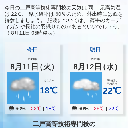
今日の二戸高等技術専門校の天気は
雨。
最高気温
は
22℃。
降水確率は
60％のため、外出時には傘を
持参しましょう。
服装については、
薄手のカーデ
ィガンや長袖の羽織りものがあるといいでしょう。
（
8月11日 05時発表）
今日
明日
2026年
2026年
8
月
11
日
（火）
8
月
12
日
（水）
同時刻の
現在温度
予想温度
18℃
22℃
60%
22℃
|
18℃
60%
26℃
|
22℃
二戸高等技術専門校の