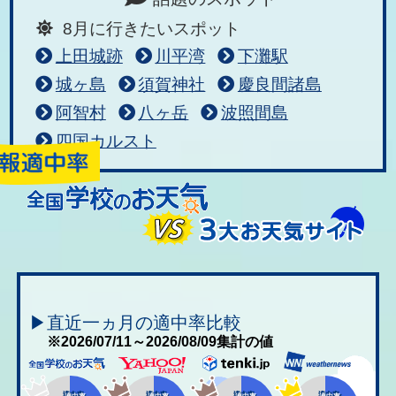
8月に行きたいスポット
上田城跡
川平湾
下灘駅
城ヶ島
須賀神社
慶良間諸島
阿智村
八ヶ岳
波照間島
四国カルスト
▶直近一ヵ月の適中率比較
※2026/07/11～2026/08/09集計の値
適中率
適中率
適中率
適中率