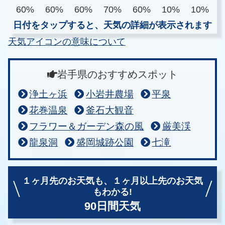
60%
60%
60%
70%
60%
10%
10%
日付をタップすると、天気の詳細が表示されます
天気アイコンの意味について
岩手県のおすすめスポット
浄土ヶ浜
小岩井農場
平泉
花巻温泉
釜石大観音
フラワー＆ガーデン森の風
厳美渓
龍泉洞
盛岡城跡公園
七滝
１ヶ月先のお天気も、
１ヶ月以上先のお天気
もわかる!
90日間天気