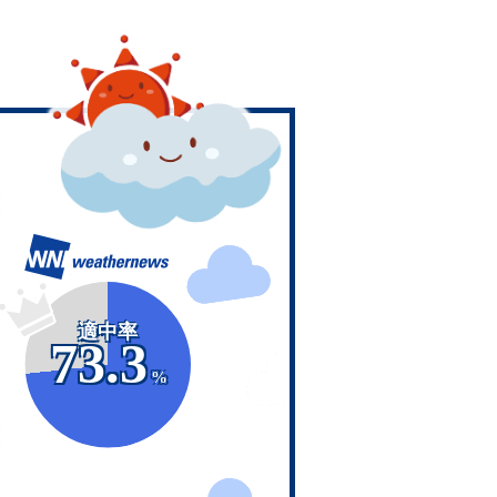
適中率
73.3
%