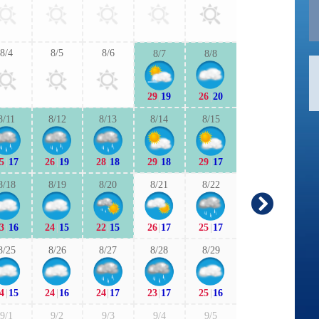
26
|
17
26
|
1
8/4
8/5
8/6
8/7
8/8
9/6
9/7
29
|
19
26
|
20
24
|
15
24
|
1
8/11
8/12
8/13
8/14
8/15
9/13
9/1
5
|
17
26
|
19
28
|
18
29
|
18
29
|
17
22
|
13
22
|
1
8/18
8/19
8/20
8/21
8/22
9/20
9/2
3
|
16
24
|
15
22
|
15
26
|
17
25
|
17
20
|
8
19
|
1
8/25
8/26
8/27
8/28
8/29
9/27
9/2
4
|
15
24
|
16
24
|
17
23
|
17
25
|
16
19
|
12
18
|
1
9/1
9/2
9/3
9/4
9/5