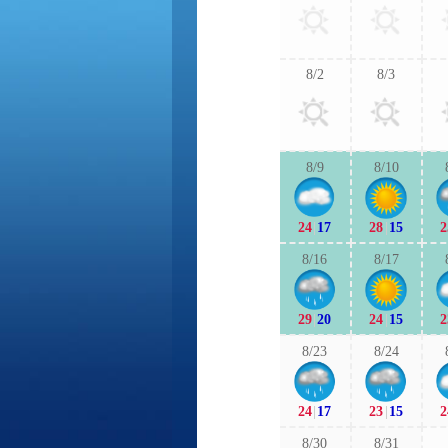
8/2
8/3
8/9
8/10
24
|
17
28
|
15
2
8/16
8/17
29
|
20
24
|
15
2
8/23
8/24
24
|
17
23
|
15
2
8/30
8/31