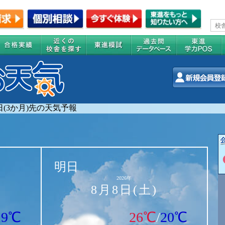
0日(3か月)先の天気予報
明日
2026年
8月8日(土)
19℃
26℃
/
20℃