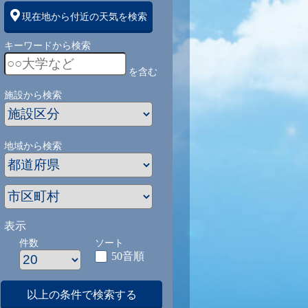
現在地から付近の天気を検索
キーワードから検索
を含む
施設から検索
地域から検索
表示
件数
ソート
50音順
以上の条件で検索する
1
9/1
9/2
9/3
9/4
9/5
9/27