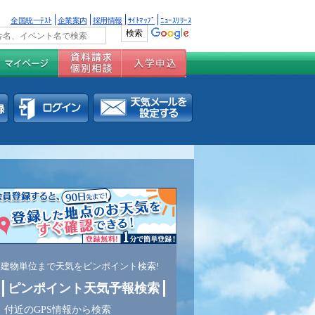
全国統一ﾃｽﾄ
企業案内
採用情報
ｻｲﾄﾏｯﾌﾟ
ﾆｭｰｽﾘﾘｰｽ
建物単位まで天気をピンポイント検索!
ピンポイント天気予報検索
付近のGPS情報から検索