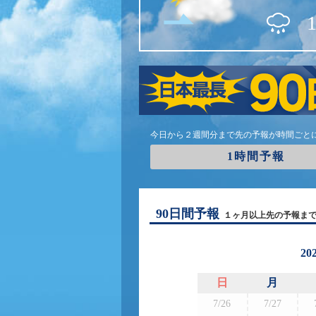
今日から２週間分まで先の予報が時間ごと
1時間予報
90日間予報
１ヶ月以上先の予報ま
20
日
月
7/26
7/27