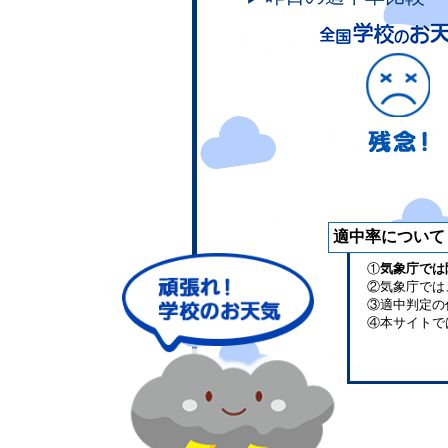
適中率について
①
気象庁では
②気象庁では
③適中判定の
④本サイトで