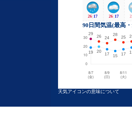
26
|
17
26
|
17
2
90日間気温(最高
天気アイコンの意味について