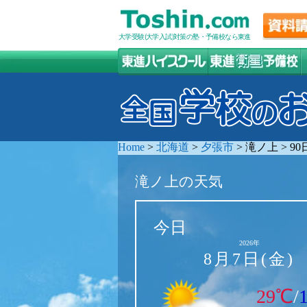
大学受験(大学入試)対策の塾・予備校なら東進
Home
>
北海道
>
夕張市
>
滝ノ上
>
9
滝ノ上の天気
今日
2026年
8月7日(金)
29℃
/