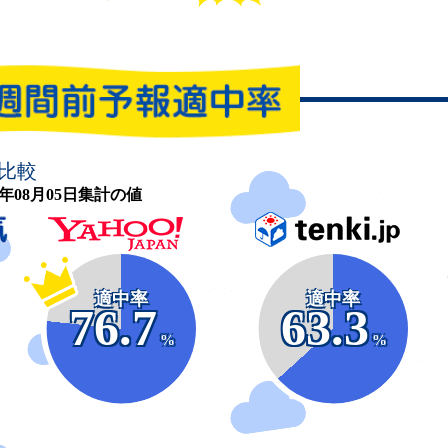
比較
26年08月05日集計の値
適中率
適中率
76.7
63.3
%
%