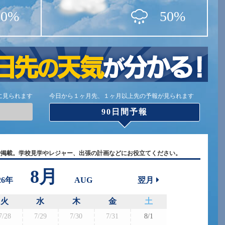
10%
50%
に見られます
今日から１ヶ月先、１ヶ月以上先の予報が見られます
90日間予報
で掲載。学校見学やレジャー、出張の計画などにお役立てください。
8月
26年
AUG
翌月
火
水
木
金
土
7/28
7/29
7/30
7/31
8/1
8/30
8/3