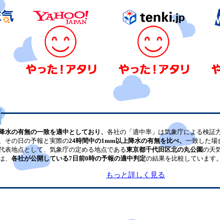
降水の有無の一致を適中としており、
各社の「適中率」は気象庁による検証
、その日の予報と実際の
24時間中の1mm以上降水の有無を比べ、
一致した場
代表地点として、気象庁の定める地点である
東京都千代田区北の丸公園
の天
は、
各社が公開している7日前0時の予報の適中判定
の結果を比較しています
もっと詳しく見る