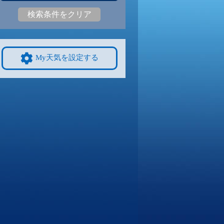
検索条件をクリア
7
25
|
16
24
|
16
25
|
16
25
|
16
25
|
16
19
|
12
9/8
9/9
9/10
9/11
9/12
10/4
My天気を設定する
5
24
|
15
24
|
15
24
|
14
23
|
14
22
|
14
16
|
10
4
9/15
9/16
9/17
9/18
9/19
10/11
0
21
|
10
21
|
9
20
|
8
20
|
9
21
|
9
15
|
9
1
9/22
9/23
9/24
9/25
9/26
10/18
1
20
|
12
19
|
12
20
|
13
18
|
12
19
|
11
12
|
5
8
9/29
9/30
10/1
10/2
10/3
10/25
1
19
|
12
18
|
13
19
|
13
19
|
12
17
|
11
12
|
6