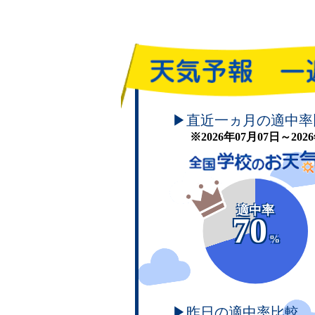
頑張れ！学校のお天気
▶直近一ヵ月の適中率
※2026年07月07日～20
適中率
70
%
▶昨日の適中率比較