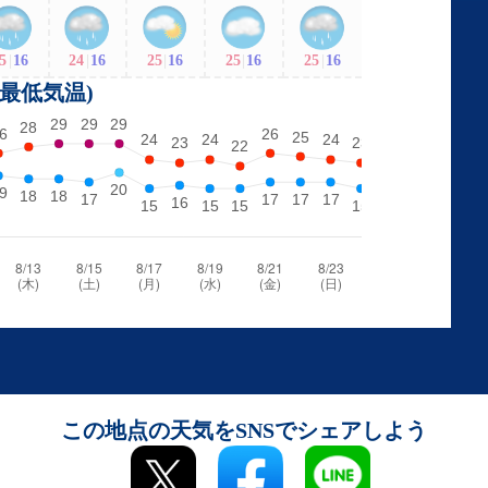
5
|
16
24
|
16
25
|
16
25
|
16
25
|
16
・最低気温)
この地点の天気をSNSでシェアしよう