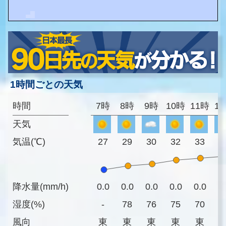
1時間ごとの天気
時間
7時
8時
9時
10時
11時
1
天気
気温(℃)
27
29
30
32
33
3
降水量(mm/h)
0.0
0.0
0.0
0.0
0.0
0
湿度(%)
-
78
76
75
70
6
風向
東
東
東
東
東