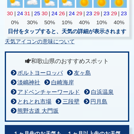
30
|
24
31
|
25
30
|
24
26
|
24
29
|
23
29
|
23
29
|
23
0%
30%
50%
10%
40%
10%
40%
日付をタップすると、天気の詳細が表示されます
天気アイコンの意味について
和歌山県のおすすめスポット
ポルトヨーロッパ
友ヶ島
淡嶋神社
白崎海岸
アドベンチャーワールド
白浜温泉
とれとれ市場
三段壁
円月島
熊野古道 大門坂
１ヶ月先のお天気も、
１ヶ月以上先のお天気