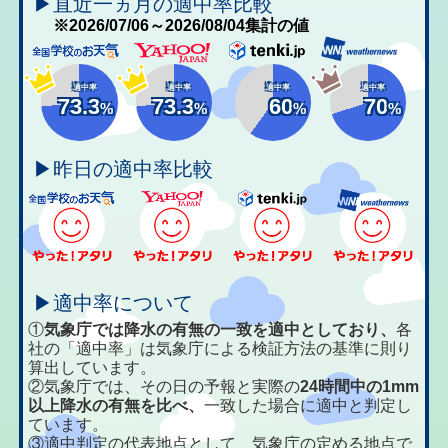
▶直近一ヵ月の適中率比較
※2026/07/06～2026/08/04集計の値
適中率
適中率
適中率
適中率
73.3
73.3
60
70
%
%
%
%
▶昨日の適中率比較
▶適中率について
①
気象庁では降水の有無の一致を適中としており、
各
社の「適中率」は気象庁による検証方法の基準に則り
算出しています。
②気象庁では、その日の予報と実際の
24時間中の1mm
以上降水の有無を比べ、
一致した場合に適中と判定し
ています。
③適中判定の代表地点として、気象庁の定める地点で