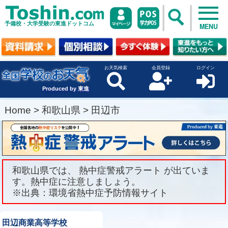
予備校・大学受験の東進ドットコム
MENU
お天気検索
会員登録
ログイン
Produced by 東進
Home
>
和歌山県
>
田辺市
和歌山県では、 熱中症警戒アラート が出ていま
す。熱中症に注意しましょう。
※出典：環境省熱中症予防情報サイト
田辺商業高等学校