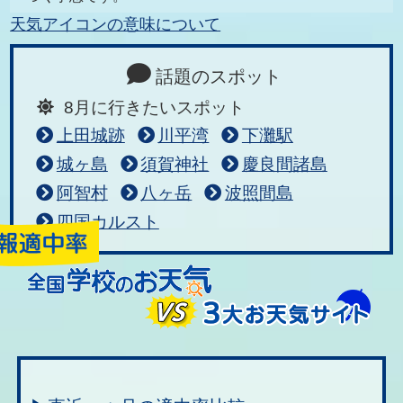
天気アイコンの意味について
話題のスポット
8月に行きたいスポット
上田城跡
川平湾
下灘駅
城ヶ島
須賀神社
慶良間諸島
阿智村
八ヶ岳
波照間島
四国カルスト