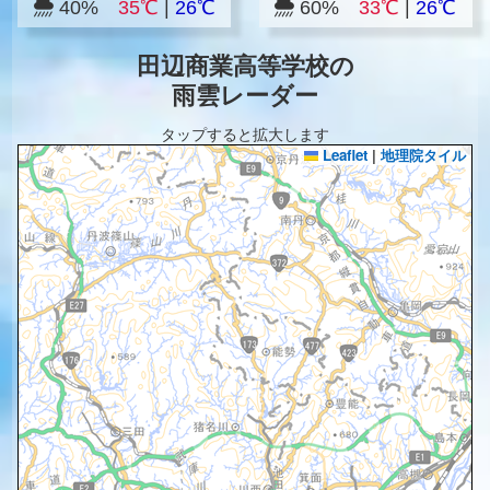
40%
35℃
|
26℃
60%
33℃
|
26℃
田辺商業高等学校の
雨雲レーダー
タップすると拡大します
Leaflet
|
地理院タイル