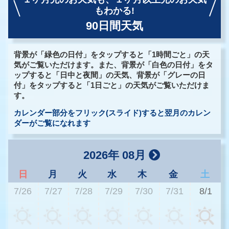
もわかる!
90日間天気
背景が「緑色の日付」をタップすると「1時間ごと」の天
気がご覧いただけます。また、背景が「白色の日付」をタ
ップすると「日中と夜間」の天気、背景が「グレーの日
付」をタップすると「1日ごと」の天気がご覧いただけま
す。
カレンダー部分をフリック(スライド)すると翌月のカレン
ダーがご覧になれます
2026年 08月
日
月
火
水
木
金
土
7/26
7/27
7/28
7/29
7/30
7/31
8/1
3