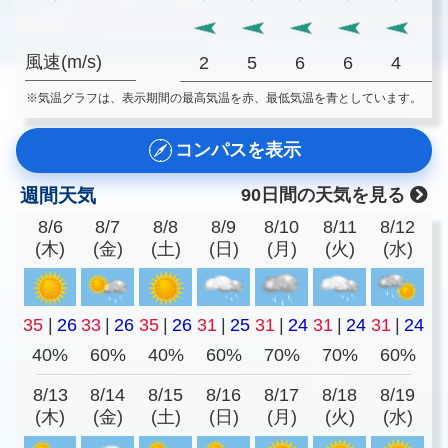
風速(m/s)
2
5
6
6
4
※気温グラフは、表示期間の最高気温を赤、最低気温を青としています。
コンパスを表示
週間天気
90日間の天気を見る
8/6
8/7
8/8
8/9
8/10
8/11
8/12
(木)
(金)
(土)
(日)
(月)
(火)
(水)
35
|
26
33
|
26
35
|
26
31
|
25
31
|
24
31
|
24
31
|
24
40%
60%
40%
60%
70%
70%
60%
8/13
8/14
8/15
8/16
8/17
8/18
8/19
(木)
(金)
(土)
(日)
(月)
(火)
(水)