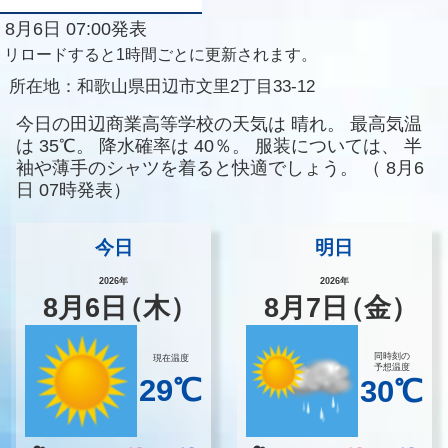
8月6日 07:00発表
リロードすると1時間ごとに更新されます。
所在地：
和歌山県田辺市文里2丁目33-12
今日の田辺商業高等学校の天気は
晴れ。
最高気温
は
35℃。
降水確率は
40％。
服装については、
半
袖や薄手のシャツを着ると快適でしょう。
（
8月6
日 07時発表）
今日
明日
2026年
2026年
8
月
6
日
（木）
8
月
7
日
（金）
同時刻の
現在温度
予想温度
29℃
30℃