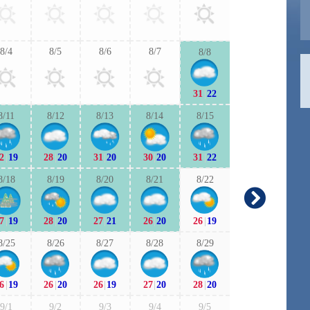
27
|
20
26
|
1
8/4
8/5
8/6
8/7
8/8
9/6
9/7
31
|
22
26
|
18
26
|
1
8/11
8/12
8/13
8/14
8/15
9/13
9/1
2
|
19
28
|
20
31
|
20
30
|
20
31
|
22
26
|
17
25
|
1
8/18
8/19
8/20
8/21
8/22
9/20
9/2
7
|
19
28
|
20
27
|
21
26
|
20
26
|
19
23
|
15
21
|
1
8/25
8/26
8/27
8/28
8/29
9/27
9/2
6
|
19
26
|
20
26
|
19
27
|
20
28
|
20
23
|
14
22
|
1
9/1
9/2
9/3
9/4
9/5