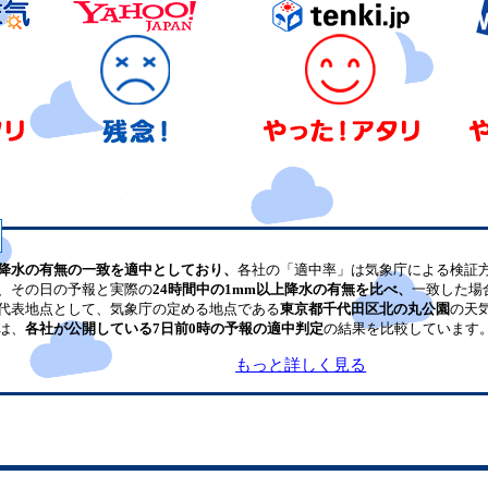
降水の有無の一致を適中としており、
各社の「適中率」は気象庁による検証
、その日の予報と実際の
24時間中の1mm以上降水の有無を比べ、
一致した場
代表地点として、気象庁の定める地点である
東京都千代田区北の丸公園
の天
は、
各社が公開している7日前0時の予報の適中判定
の結果を比較しています
もっと詳しく見る