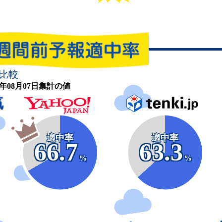
比較
26年08月07日集計の値
適中率
適中率
66.7
63.3
%
%