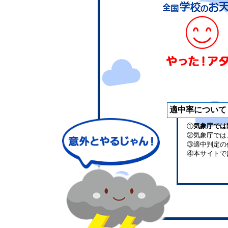
適中率について
①
気象庁では
②気象庁では
③適中判定の
④本サイトで