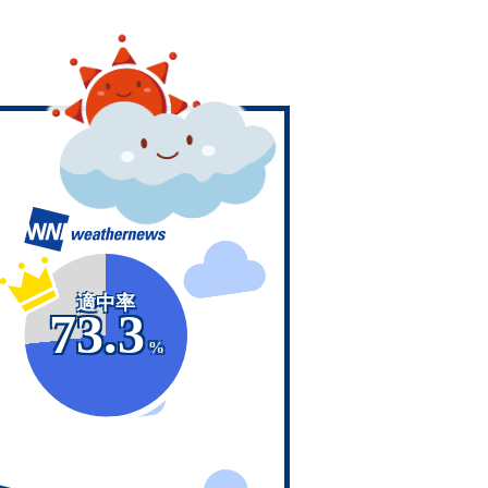
適中率
73.3
%