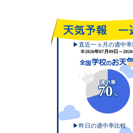
▶直近一ヵ月の適中率
※2026年07月09日～20
適中率
70
%
▶昨日の適中率比較