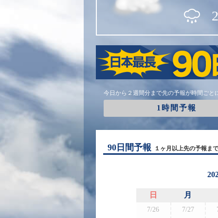
今日から２週間分まで先の予報が時間ごと
1時間予報
90日間予報
１ヶ月以上先の予報ま
20
日
月
7/26
7/27