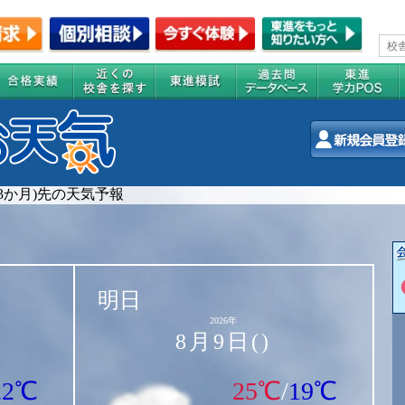
(3か月)先の天気予報
明日
2026年
8月9日()
22℃
25℃
/
19℃