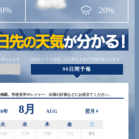
20%
20%
に見られます
今日から１ヶ月先、１ヶ月以上先の予報が見られます
90日間予報
で掲載。学校見学やレジャー、出張の計画などにお役立てください。
8月
26年
AUG
翌月
火
水
木
金
土
7/28
7/29
7/30
7/31
8/1
8/30
8/3