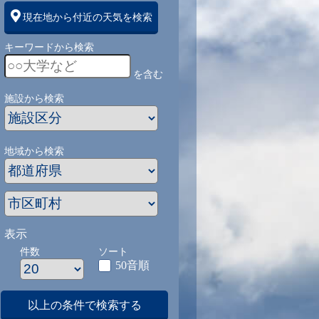
現在地から付近の天気を検索
キーワードから検索
を含む
施設から検索
地域から検索
表示
件数
ソート
50音順
以上の条件で検索する
1
9/1
9/2
9/3
9/4
9/5
9/27