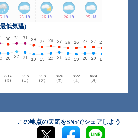
5
|
19
25
|
19
26
|
19
26
|
19
25
|
18
・最低気温)
この地点の天気をSNSでシェアしよう