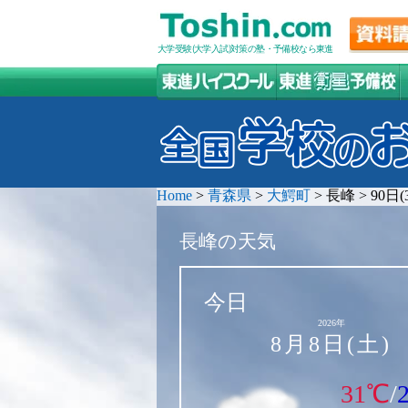
大学受験(大学入試)対策の塾・予備校なら東進
Home
>
青森県
>
大鰐町
>
長峰
>
90日
長峰の天気
今日
2026年
8月8日(土)
31℃
/