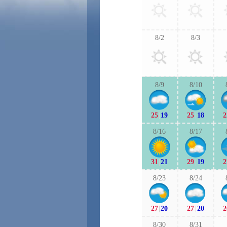
8/2
8/3
8/9
8/10
25
|
19
25
|
18
2
8/16
8/17
31
|
21
29
|
19
2
8/23
8/24
27
|
20
27
|
20
2
8/30
8/31