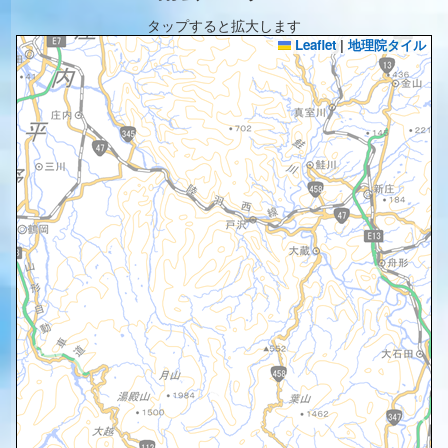
タップすると拡大します
Leaflet
|
地理院タイル