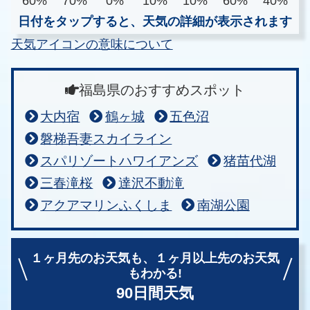
60%
70%
0%
10%
10%
60%
40%
日付をタップすると、天気の詳細が表示されます
天気アイコンの意味について
福島県のおすすめスポット
大内宿
鶴ヶ城
五色沼
磐梯吾妻スカイライン
スパリゾートハワイアンズ
猪苗代湖
三春滝桜
達沢不動滝
アクアマリンふくしま
南湖公園
１ヶ月先のお天気も、
１ヶ月以上先のお天気
もわかる!
90日間天気