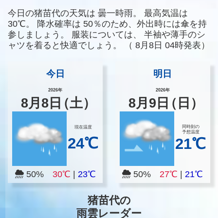
今日の猪苗代の天気は
曇一時雨。
最高気温は
30℃。
降水確率は
50％のため、外出時には傘を持
参しましょう。
服装については、
半袖や薄手のシ
ャツを着ると快適でしょう。
（
8月8日 04時発表）
今日
明日
2026年
2026年
8
月
8
日
（土）
8
月
9
日
（日）
同時刻の
現在温度
予想温度
24℃
21℃
50%
30℃
|
23℃
50%
27℃
|
21℃
猪苗代の
雨雲レーダー