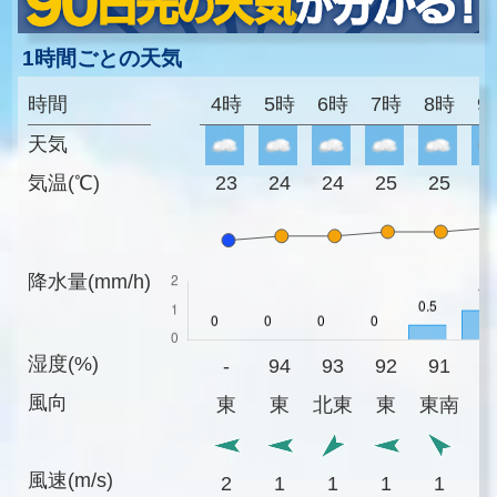
1時間ごとの天気
時間
4時
5時
6時
7時
8時
9
天気
気温(℃)
23
24
24
25
25
2
降水量(mm/h)
湿度(%)
-
94
93
92
91
8
風向
東
東
北東
東
東南
風速(m/s)
2
1
1
1
1