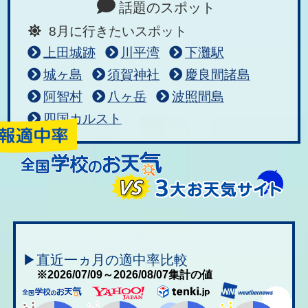
話題のスポット
8月に行きたいスポット
上田城跡
川平湾
下灘駅
城ヶ島
須賀神社
慶良間諸島
阿智村
八ヶ岳
波照間島
四国カルスト
▶直近一ヵ月の適中率比較
※2026/07/09～2026/08/07集計の値