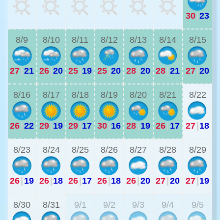
30
|
23
2
8/9
8/10
8/11
8/12
8/13
8/14
8/15
27
|
21
26
|
20
25
|
19
25
|
20
28
|
20
28
|
21
27
|
20
2
8/16
8/17
8/18
8/19
8/20
8/21
8/22
26
|
22
29
|
19
29
|
17
30
|
16
28
|
19
26
|
17
27
|
18
2
8/23
8/24
8/25
8/26
8/27
8/28
8/29
26
|
19
26
|
18
26
|
17
26
|
18
26
|
20
27
|
20
27
|
19
2
8/30
8/31
9/1
9/2
9/3
9/4
9/5