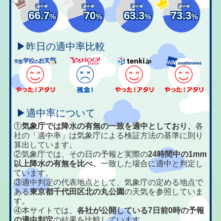
適中率
適中率
適中率
適中率
66.7
70
63.3
73.3
%
%
%
%
▶昨日の適中率比較
▶適中率について
①
気象庁では降水の有無の一致を適中としており、
各
社の「適中率」は気象庁による検証方法の基準に則り
算出しています。
②気象庁では、その日の予報と実際の
24時間中の1mm
以上降水の有無を比べ、
一致した場合に適中と判定し
ています。
③適中判定の代表地点として、気象庁の定める地点で
ある
東京都千代田区北の丸公園
の天気を参照していま
す。
④本サイトでは、
各社が公開している7日前0時の予報
の適中判定
の結果を比較しています。