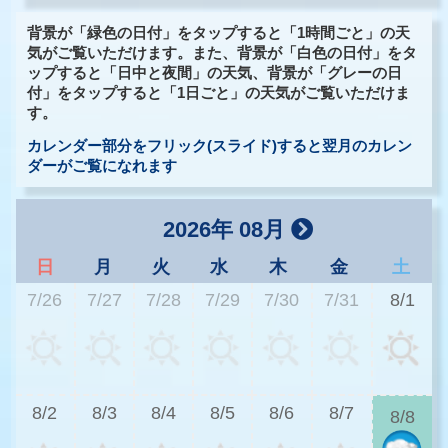
背景が「緑色の日付」をタップすると「1時間ごと」の天
気がご覧いただけます。また、背景が「白色の日付」をタ
ップすると「日中と夜間」の天気、背景が「グレーの日
付」をタップすると「1日ごと」の天気がご覧いただけま
す。
カレンダー部分をフリック(スライド)すると翌月のカレン
ダーがご覧になれます
2026年 08月
日
月
火
水
木
金
土
7/26
7/27
7/28
7/29
7/30
7/31
8/1
2
8/2
8/3
8/4
8/5
8/6
8/7
8/8