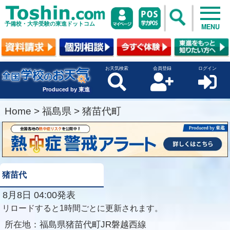
予備校・大学受験の東進ドットコム
MENU
お天気検索
会員登録
ログイン
Produced by 東進
Home
>
福島県
>
猪苗代町
猪苗代
8月8日 04:00発表
リロードすると1時間ごとに更新されます。
所在地：
福島県猪苗代町JR磐越西線