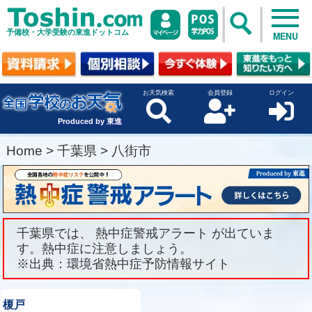
予備校・大学受験の東進ドットコム
MENU
お天気検索
会員登録
ログイン
Produced by 東進
Home
>
千葉県
>
八街市
千葉県では、 熱中症警戒アラート が出ていま
す。熱中症に注意しましょう。
※出典：環境省熱中症予防情報サイト
榎戸