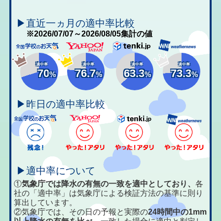
▶直近一ヵ月の適中率比較
※2026/07/07～2026/08/05集計の値
適中率
適中率
適中率
適中率
70
76.7
63.3
73.3
%
%
%
%
▶昨日の適中率比較
▶適中率について
①
気象庁では降水の有無の一致を適中としており、
各
社の「適中率」は気象庁による検証方法の基準に則り
算出しています。
②気象庁では、その日の予報と実際の
24時間中の1mm