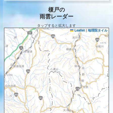
榎戸の
雨雲レーダー
タップすると拡大します
Leaflet
|
地理院タイル