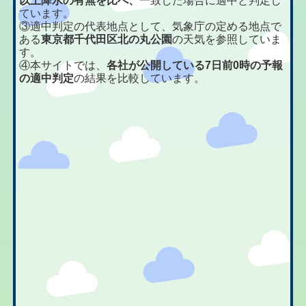
以上降水の有無を比べ、
一致した場合に適中と判定し
ています。
③適中判定の代表地点として、気象庁の定める地点で
ある
東京都千代田区北の丸公園
の天気を参照していま
す。
④本サイトでは、
各社が公開している7日前0時の予報
の適中判定
の結果を比較しています。