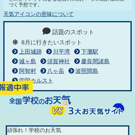
づく予想です。
天気アイコンの意味について
話題のスポット
8月に行きたいスポット
上田城跡
川平湾
下灘駅
城ヶ島
須賀神社
慶良間諸島
阿智村
八ヶ岳
波照間島
四国カルスト
頑張れ！学校のお天気