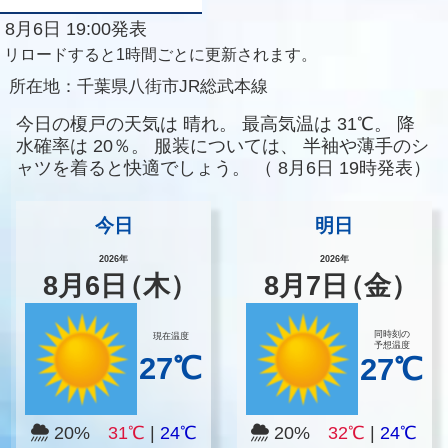
8月6日 19:00発表
リロードすると1時間ごとに更新されます。
所在地：
千葉県八街市JR総武本線
今日の榎戸の天気は
晴れ。
最高気温は
31℃。
降
水確率は
20％。
服装については、
半袖や薄手のシ
ャツを着ると快適でしょう。
（
8月6日 19時発表）
今日
明日
2026年
2026年
8
月
6
日
（木）
8
月
7
日
（金）
同時刻の
現在温度
予想温度
27℃
27℃
20%
31℃
|
24℃
20%
32℃
|
24℃