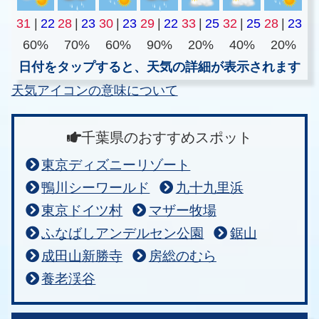
31
|
22
28
|
23
30
|
23
29
|
22
33
|
25
32
|
25
28
|
23
60%
70%
60%
90%
20%
40%
20%
日付をタップすると、天気の詳細が表示されます
天気アイコンの意味について
千葉県のおすすめスポット
東京ディズニーリゾート
鴨川シーワールド
九十九里浜
東京ドイツ村
マザー牧場
ふなばしアンデルセン公園
鋸山
成田山新勝寺
房総のむら
養老渓谷