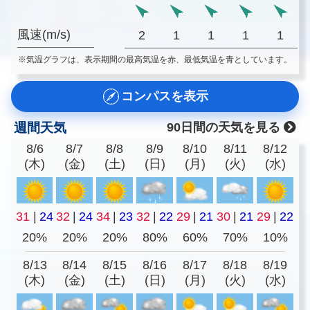
風速(m/s)
2
1
1
1
1
※気温グラフは、表示期間の最高気温を赤、最低気温を青としています。
コンパスを表示
週間天気
90日間の天気を見る
8/6
8/7
8/8
8/9
8/10
8/11
8/12
(木)
(金)
(土)
(日)
(月)
(火)
(水)
31
|
24
32
|
24
34
|
23
32
|
22
29
|
21
30
|
21
29
|
22
20%
20%
20%
80%
60%
70%
10%
8/13
8/14
8/15
8/16
8/17
8/18
8/19
(木)
(金)
(土)
(日)
(月)
(火)
(水)