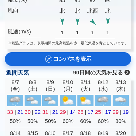
95
95
92
94
風向
北
北
北西
北
風速(m/s)
1
1
1
1
※気温グラフは、表示期間の最高気温を赤、最低気温を青としています。
コンパスを表示
週間天気
90日間の天気を見る
8/7
8/8
8/9
8/10
8/11
8/12
8/13
(金)
(土)
(日)
(月)
(火)
(水)
(木)
33
|
21
30
|
22
31
|
21
29
|
14
28
|
17
25
|
17
29
|
19
50%
50%
50%
60%
60%
60%
80%
8/14
8/15
8/16
8/17
8/18
8/19
8/20