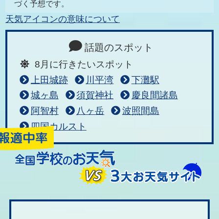
づく予想です。
天気アイコンの意味について
話題のスポット
8月に行きたいスポット
上田城跡
川平湾
下灘駅
城ヶ島
須賀神社
慶良間諸島
阿智村
八ヶ岳
波照間島
四国カルスト