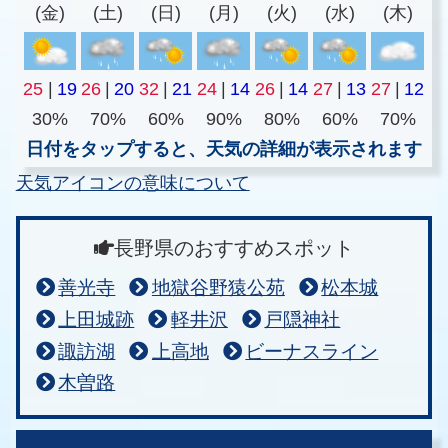
(金)
(土)
(日)
(月)
(火)
(水)
(木)
25
|
19
26
|
20
32
|
21
24
|
14
26
|
14
27
|
13
27
|
12
30%
70%
60%
90%
80%
60%
70%
日付をタップすると、天気の詳細が表示されます
天気アイコンの意味について
長野県のおすすめスポット
善光寺
地獄谷野猿公苑
松本城
上田城跡
軽井沢
戸隠神社
諏訪湖
上高地
ビーナスライン
木曽路