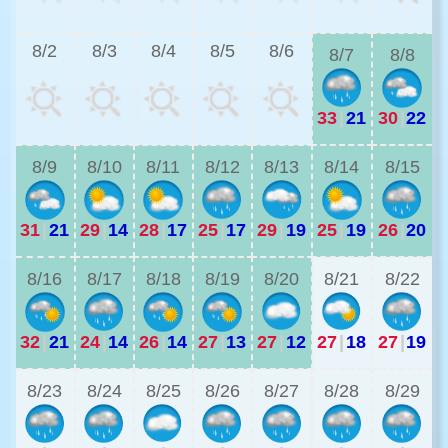
2
8/2
8/3
8/4
8/5
8/6
8/7
8/8
33
|
21
30
|
22
2
8/9
8/10
8/11
8/12
8/13
8/14
8/15
31
|
21
29
|
14
28
|
17
25
|
17
29
|
19
25
|
19
26
|
20
2
8/16
8/17
8/18
8/19
8/20
8/21
8/22
32
|
21
24
|
14
26
|
14
27
|
13
27
|
12
27
|
18
27
|
19
2
8/23
8/24
8/25
8/26
8/27
8/28
8/29