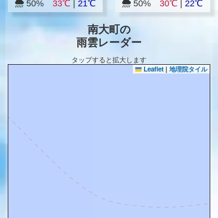
50%
33℃
|
21℃
50%
30℃
|
22℃
南大町の
雨雲レーダー
タップすると拡大します
Leaflet
|
地理院タイル