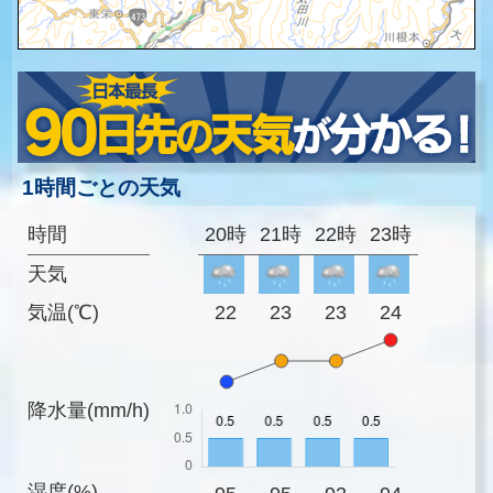
1時間ごとの天気
時間
20時
21時
22時
23時
天気
気温(℃)
22
23
23
24
降水量(mm/h)
湿度(%)