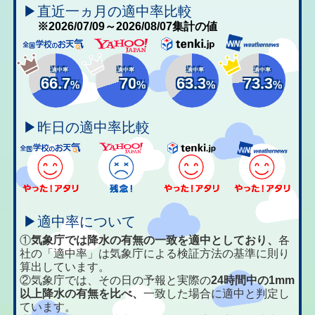
▶直近一ヵ月の適中率比較
※2026/07/09～2026/08/07集計の値
適中率
適中率
適中率
適中率
66.7
70
63.3
73.3
%
%
%
%
▶昨日の適中率比較
▶適中率について
①
気象庁では降水の有無の一致を適中としており、
各
社の「適中率」は気象庁による検証方法の基準に則り
算出しています。
②気象庁では、その日の予報と実際の
24時間中の1mm
以上降水の有無を比べ、
一致した場合に適中と判定し
ています。