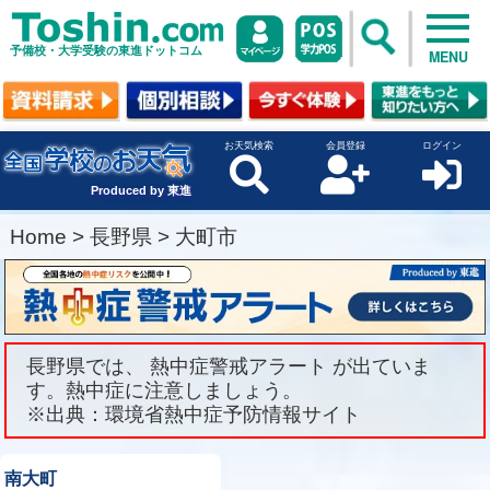
予備校・大学受験の東進ドットコム
MENU
お天気検索
会員登録
ログイン
Produced by 東進
Home
>
長野県
>
大町市
長野県では、 熱中症警戒アラート が出ていま
す。熱中症に注意しましょう。
※出典：環境省熱中症予防情報サイト
南大町