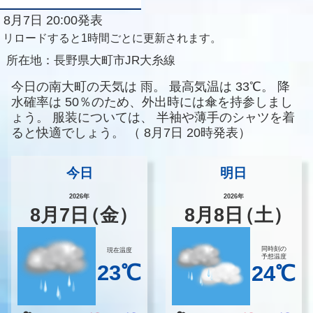
8月7日 20:00発表
リロードすると1時間ごとに更新されます。
所在地：
長野県大町市JR大糸線
今日の南大町の天気は
雨。
最高気温は
33℃。
降
水確率は
50％のため、外出時には傘を持参しまし
ょう。
服装については、
半袖や薄手のシャツを着
ると快適でしょう。
（
8月7日 20時発表）
今日
明日
2026年
2026年
8
月
7
日
（金）
8
月
8
日
（土）
同時刻の
現在温度
予想温度
23℃
24℃