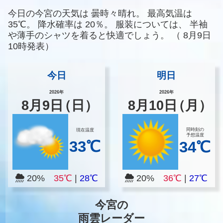
今日の今宮の天気は
曇時々晴れ。
最高気温は
35℃。
降水確率は
20％。
服装については、
半袖
や薄手のシャツを着ると快適でしょう。
（
8月9日
10時発表）
今日
明日
2026年
2026年
8
月
9
日
（日）
8
月
10
日
（月）
同時刻の
現在温度
予想温度
33℃
34℃
20%
35℃
|
28℃
20%
36℃
|
27℃
今宮の
雨雲レーダー