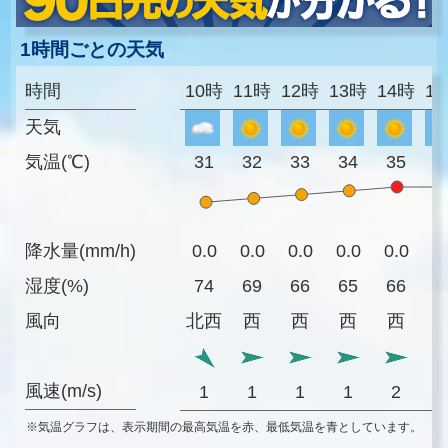
1時間ごとの天気
時間
10時
11時
12時
13時
14時
1
天気
気温(℃)
31
32
33
34
35
3
降水量(mm/h)
0.0
0.0
0.0
0.0
0.0
0
湿度(%)
74
69
66
65
66
6
風向
北西
西
西
西
西
風速(m/s)
1
1
1
1
2
※気温グラフは、表示期間の最高気温を赤、最低気温を青としています。