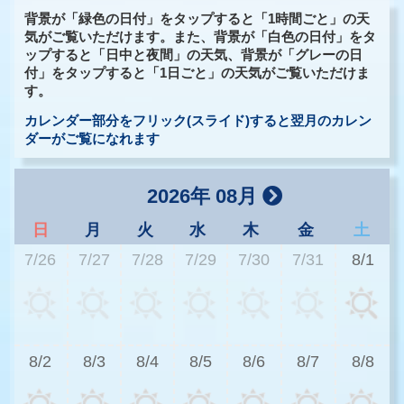
背景が「緑色の日付」をタップすると「1時間ごと」の天
気がご覧いただけます。また、背景が「白色の日付」をタ
ップすると「日中と夜間」の天気、背景が「グレーの日
付」をタップすると「1日ごと」の天気がご覧いただけま
す。
カレンダー部分をフリック(スライド)すると翌月のカレン
ダーがご覧になれます
2026年 08月
日
月
火
水
木
金
土
7/26
7/27
7/28
7/29
7/30
7/31
8/1
3
8/2
8/3
8/4
8/5
8/6
8/7
8/8