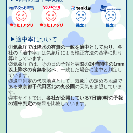
▶適中率について
①
気象庁では降水の有無の一致を適中としており、
各
社の「適中率」は気象庁による検証方法の基準に則り
算出しています。
②気象庁では、その日の予報と実際の
24時間中の1mm
以上降水の有無を比べ、
一致した場合に適中と判定し
ています。
③適中判定の代表地点として、気象庁の定める地点で
ある
東京都千代田区北の丸公園
の天気を参照していま
す。
④本サイトでは、
各社が公開している7日前0時の予報
の適中判定
の結果を比較しています。