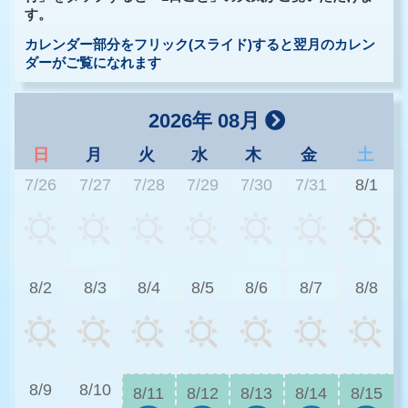
す。
カレンダー部分をフリック(スライド)すると翌月のカレン
ダーがご覧になれます
2026年 08月
日
月
火
水
木
金
土
7/26
7/27
7/28
7/29
7/30
7/31
8/1
3
8/2
8/3
8/4
8/5
8/6
8/7
8/8
2
8/9
8/10
8/11
8/12
8/13
8/14
8/15