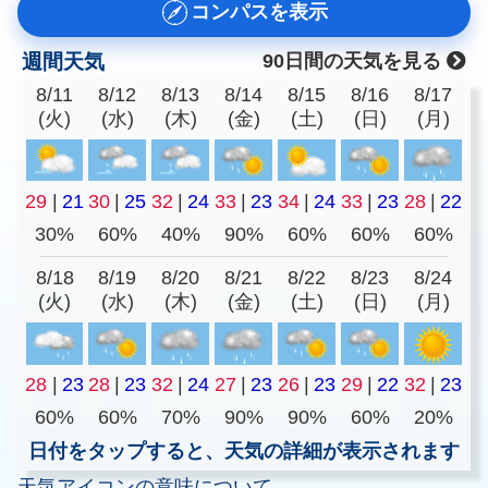
コンパスを表示
週間天気
90日間の天気を見る
8/11
8/12
8/13
8/14
8/15
8/16
8/17
(火)
(水)
(木)
(金)
(土)
(日)
(月)
29
|
21
30
|
25
32
|
24
33
|
23
34
|
24
33
|
23
28
|
22
30%
60%
40%
90%
60%
60%
60%
8/18
8/19
8/20
8/21
8/22
8/23
8/24
(火)
(水)
(木)
(金)
(土)
(日)
(月)
28
|
23
28
|
23
32
|
24
27
|
23
26
|
23
29
|
22
32
|
23
60%
60%
70%
90%
90%
60%
20%
日付をタップすると、天気の詳細が表示されます
天気アイコンの意味について