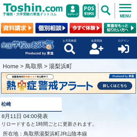
予備校・大学受験の東進ドットコム
MENU
お天気検索
会員登録
ログイン
Produced by 東進
Home
>
鳥取県
>
湯梨浜町
松崎
8月11日 04:00発表
リロードすると1時間ごとに更新されます。
所在地：
鳥取県湯梨浜町JR山陰本線