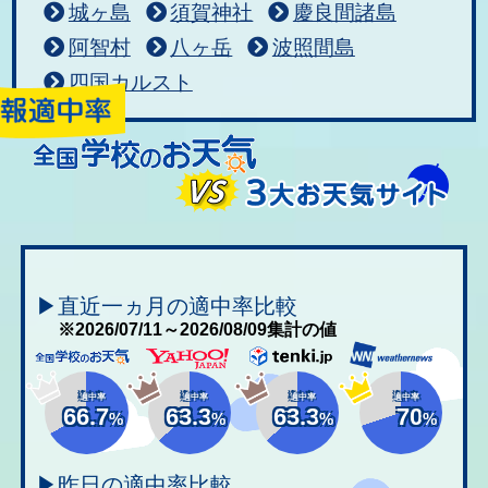
城ヶ島
須賀神社
慶良間諸島
阿智村
八ヶ岳
波照間島
四国カルスト
▶直近一ヵ月の適中率比較
※2026/07/11～2026/08/09集計の値
適中率
適中率
適中率
適中率
66.7
63.3
63.3
70
%
%
%
%
▶昨日の適中率比較