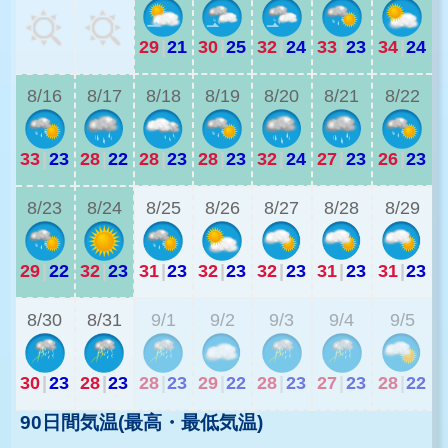
29
|
21
30
|
25
32
|
24
33
|
23
34
|
24
2
8/16
8/17
8/18
8/19
8/20
8/21
8/22
33
|
23
28
|
22
28
|
23
28
|
23
32
|
24
27
|
23
26
|
23
2
8/23
8/24
8/25
8/26
8/27
8/28
8/29
29
|
22
32
|
23
31
|
23
32
|
23
32
|
23
31
|
23
31
|
23
2
8/30
8/31
9/1
9/2
9/3
9/4
9/5
30
|
23
28
|
23
28
|
23
29
|
22
28
|
23
27
|
23
28
|
22
90日間気温(最高・最低気温)