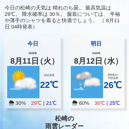
今日の松崎の天気は
晴れのち曇。
最高気温は
29℃。
降水確率は
30％。
服装については、
半袖
や薄手のシャツを着ると快適でしょう。
（
8月11
日 04時発表）
今日
明日
2026年
2026年
8
月
11
日
（火）
8
月
12
日
（水）
同時刻の
現在温度
予想温度
22℃
26℃
30%
29℃
|
21℃
60%
30℃
|
25℃
松崎の
雨雲レーダー