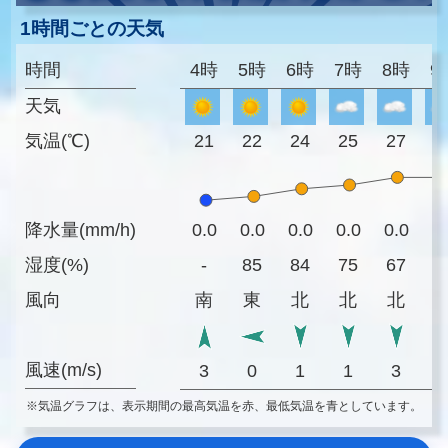
1時間ごとの天気
時間
4時
5時
6時
7時
8時
9
天気
気温(℃)
21
22
24
25
27
2
降水量(mm/h)
0.0
0.0
0.0
0.0
0.0
0
湿度(%)
-
85
84
75
67
6
風向
南
東
北
北
北
風速(m/s)
3
0
1
1
3
※気温グラフは、表示期間の最高気温を赤、最低気温を青としています。