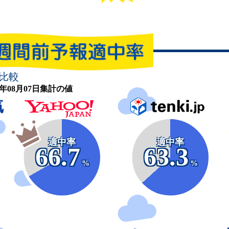
比較
26年08月07日集計の値
適中率
適中率
66.7
63.3
%
%