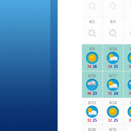
8/2
8/3
8/9
8/10
34
|
26
34
|
25
3
8/16
8/17
30
|
23
31
|
24
3
8/23
8/24
32
|
25
32
|
25
3
8/30
8/31