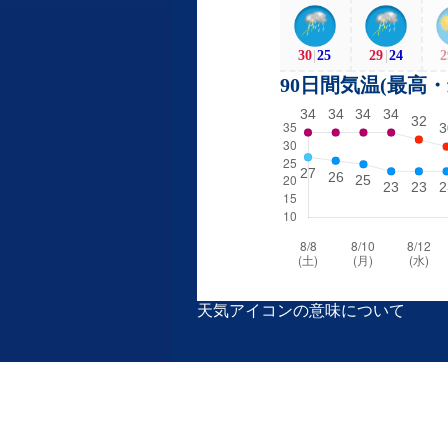
30
|
25
29
|
24
2
90日間気温(最高
天気アイコンの意味について