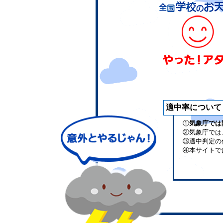
適中率について
①
気象庁では
②気象庁では
③適中判定の
④本サイトで