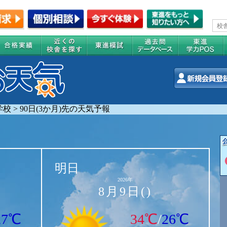
学校
>
90日(3か月)先の天気予報
明日
2026年
8月9日()
27℃
34℃
/
26℃