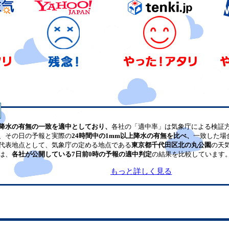
降水の有無の一致を適中としており、
各社の「適中率」は気象庁による検証
、その日の予報と実際の
24時間中の1mm以上降水の有無を比べ、
一致した場
代表地点として、気象庁の定める地点である
東京都千代田区北の丸公園
の天
は、
各社が公開している7日前0時の予報の適中判定
の結果を比較しています
もっと詳しく見る