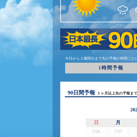
今日から２週間分まで先の予報が時間ごと
1時間予報
90日間予報
１ヶ月以上先の予報ま
20
日
月
7/26
7/27