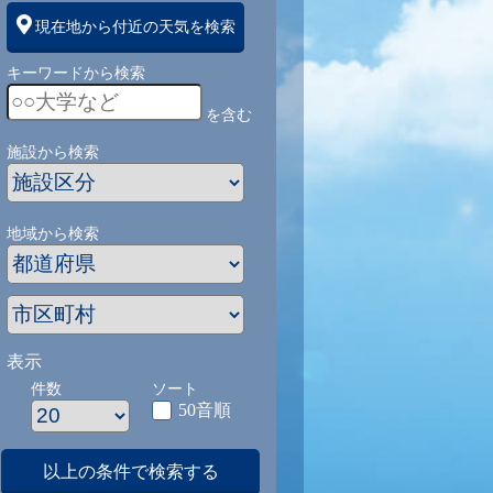
現在地から付近の天気を検索
キーワードから検索
を含む
施設から検索
地域から検索
表示
件数
ソート
50音順
以上の条件で検索する
1
9/1
9/2
9/3
9/4
9/5
9/27