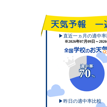
▶直近一ヵ月の適中率
※2026年07月09日～20
適中率
70
%
▶昨日の適中率比較