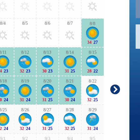
30
|
25
29
|
2
8/4
8/5
8/6
8/7
8/8
9/6
9/7
34
|
27
30
|
24
29
|
2
8/11
8/12
8/13
8/14
8/15
9/13
9/1
4
|
23
32
|
23
30
|
23
31
|
25
28
|
22
30
|
23
28
|
2
8/18
8/19
8/20
8/21
8/22
9/20
9/2
0
|
24
31
|
24
31
|
25
30
|
24
32
|
25
28
|
21
27
|
2
8/25
8/26
8/27
8/28
8/29
9/27
9/2
2
|
24
32
|
24
31
|
25
32
|
25
31
|
24
27
|
23
27
|
2
9/1
9/2
9/3
9/4
9/5