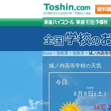
大学受験(大学入試)対策の塾・予備校なら東進
Home
>
徳島県
>
徳島市
>
城ノ内高等
城ノ内高等学校の天気
今日
2026年
8月8日(土)
34℃
/