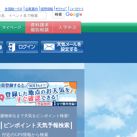
全国統一ﾃｽﾄ
企業案内
採用情報
ｻｲﾄﾏｯﾌﾟ
ﾆｭｰｽﾘﾘｰｽ
建物単位まで天気をピンポイント検索!
ピンポイント天気予報検索
付近のGPS情報から検索