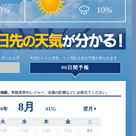
0%
10%
に見られます
今日から１ヶ月先、１ヶ月以上先の予報が見られます
90日間予報
で掲載。学校見学やレジャー、出張の計画などにお役立てください。
8月
26年
AUG
翌月
火
水
木
金
土
7/28
7/29
7/30
7/31
8/1
8/30
8/3