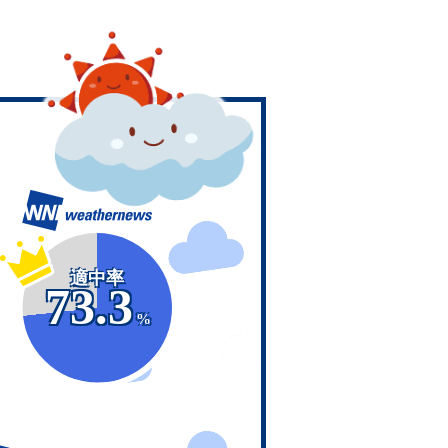
適中率
73.3
%