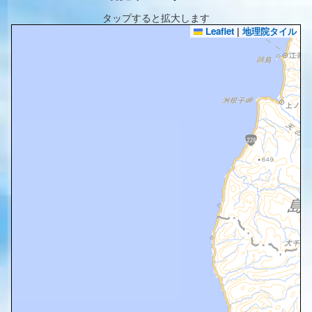
タップすると拡大します
Leaflet
|
地理院タイル