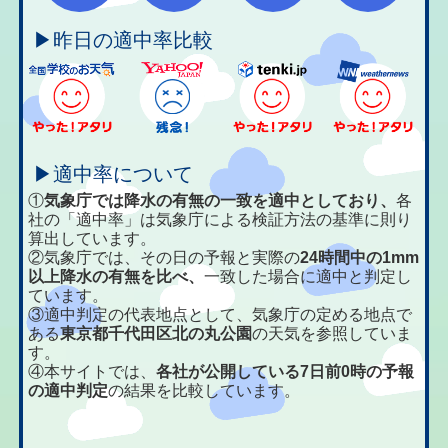
▶昨日の適中率比較
▶適中率について
①
気象庁では降水の有無の一致を適中としており、
各
社の「適中率」は気象庁による検証方法の基準に則り
算出しています。
②気象庁では、その日の予報と実際の
24時間中の1mm
以上降水の有無を比べ、
一致した場合に適中と判定し
ています。
③適中判定の代表地点として、気象庁の定める地点で
ある
東京都千代田区北の丸公園
の天気を参照していま
す。
④本サイトでは、
各社が公開している7日前0時の予報
の適中判定
の結果を比較しています。