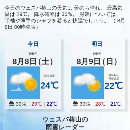
今日のウェスパ椿山の天気は
曇のち晴れ。
最高気
温は
29℃。
降水確率は
30％。
服装については、
半袖や薄手のシャツを着ると快適でしょう。
（
8月
8日 00時発表）
今日
明日
2026年
2026年
8
月
8
日
（土）
8
月
9
日
（日）
同時刻の
現在温度
予想温度
24℃
22℃
30%
29℃
|
22℃
30%
28℃
|
21℃
ウェスパ椿山の
雨雲レーダー