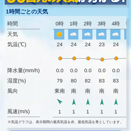
1時間ごとの天気
時間
0時
1時
2時
3時
4時
5
天気
気温(℃)
24
24
24
23
24
2
降水量(mm/h)
0.0
0.0
0.0
0.0
0.0
0
湿度(%)
79
80
82
83
83
8
風向
東南
南
南
南
南
風速(m/s)
1
1
1
1
1
※気温グラフは、表示期間の最高気温を赤、最低気温を青としています。