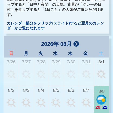
ップすると「日中と夜間」の天気、背景が「グレーの日
付」をタップすると「1日ごと」の天気がご覧いただけま
す。
カレンダー部分をフリック(スライド)すると翌月のカレン
ダーがご覧になれます
2026年 08月
日
月
火
水
木
金
土
7/26
7/27
7/28
7/29
7/30
7/31
8/1
2
8/2
8/3
8/4
8/5
8/6
8/7
8/8
29
|
22
2