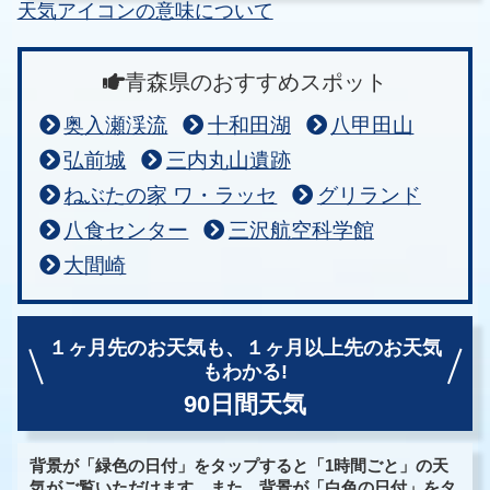
天気アイコンの意味について
青森県のおすすめスポット
奥入瀬渓流
十和田湖
八甲田山
弘前城
三内丸山遺跡
ねぶたの家 ワ・ラッセ
グリランド
八食センター
三沢航空科学館
大間崎
１ヶ月先のお天気も、
１ヶ月以上先のお天気
もわかる!
90日間天気
背景が「緑色の日付」をタップすると「1時間ごと」の天
気がご覧いただけます。また、背景が「白色の日付」をタ