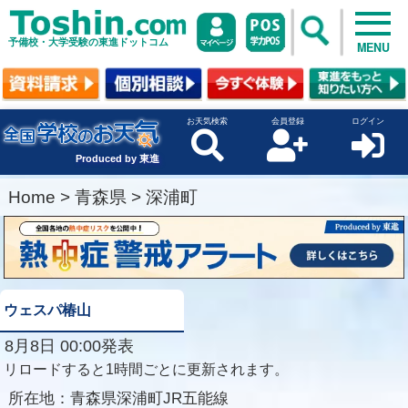
予備校・大学受験の東進ドットコム
MENU
お天気検索
会員登録
ログイン
Produced by 東進
Home
>
青森県
>
深浦町
ウェスパ椿山
8月8日 00:00発表
リロードすると1時間ごとに更新されます。
所在地：
青森県深浦町JR五能線