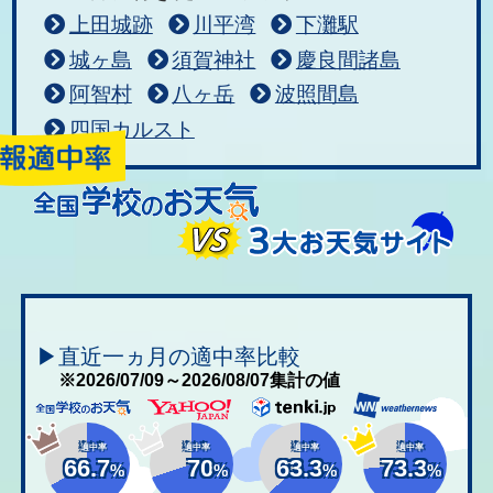
上田城跡
川平湾
下灘駅
城ヶ島
須賀神社
慶良間諸島
阿智村
八ヶ岳
波照間島
四国カルスト
▶直近一ヵ月の適中率比較
※2026/07/09～2026/08/07集計の値
適中率
適中率
適中率
適中率
66.7
70
63.3
73.3
%
%
%
%