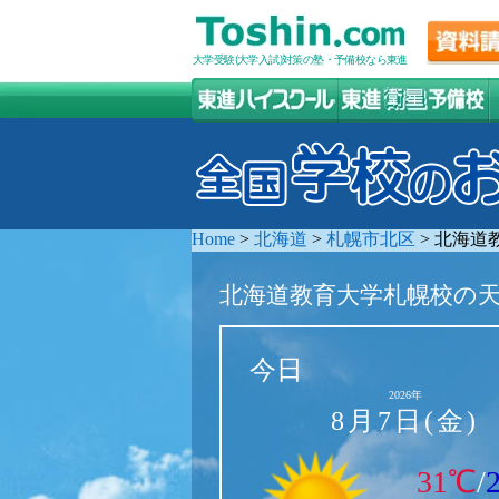
大学受験(大学入試)対策の塾・予備校なら東進
Home
>
北海道
>
札幌市北区
>
北海道
北海道教育大学札幌校の
今日
2026年
8月7日(金)
31℃
/