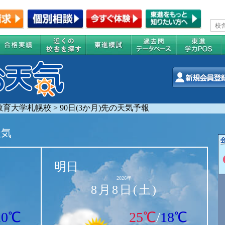
教育大学札幌校
>
90日(3か月)先の天気予報
天気
明日
2026年
8月8日(土)
20℃
25℃
/
18℃