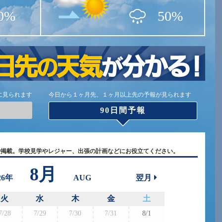
0%
50%
に見られます
今日から１ヶ月先、１ヶ月以上先の予報が見られます
90日間予報
で掲載。学校見学やレジャー、出張の計画などにお役立てください。
8月
26年
AUG
翌月
火
水
木
金
土
7/28
7/29
7/30
7/31
8/1
8/30
8/3