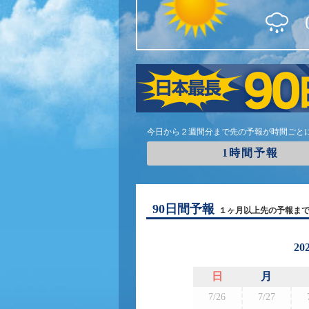
今日から２週間分まで先の予報が時間ごと
1時間予報
90日間予報
１ヶ月以上先の予報ま
20
日
月
7/26
7/27