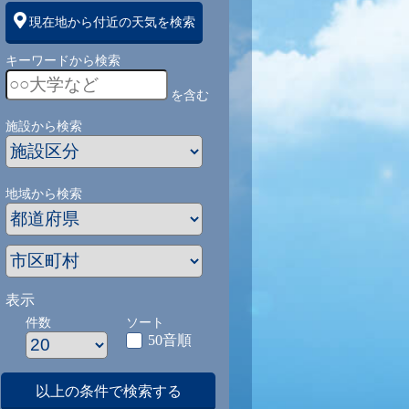
現在地から付近の天気を検索
キーワードから検索
を含む
施設から検索
地域から検索
表示
件数
ソート
50音順
以上の条件で検索する
1
9/1
9/2
9/3
9/4
9/5
9/27