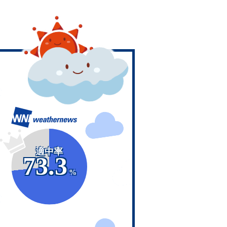
適中率
73.3
%