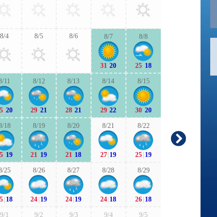
26
|
19
26
|
1
8/4
8/5
8/6
8/7
8/8
9/6
9/7
31
|
20
25
|
18
25
|
18
25
|
1
8/11
8/12
8/13
8/14
8/15
9/13
9/1
5
|
20
29
|
21
28
|
21
29
|
22
30
|
20
22
|
16
22
|
1
8/18
8/19
8/20
8/21
8/22
9/20
9/2
5
|
19
21
|
19
21
|
18
27
|
19
25
|
19
20
|
10
21
|
1
8/25
8/26
8/27
8/28
8/29
9/27
9/2
5
|
18
24
|
19
24
|
19
24
|
18
26
|
18
21
|
14
21
|
1
9/1
9/2
9/3
9/4
9/5