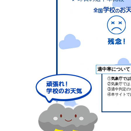
適中率について
①
気象庁では
②気象庁では
③適中判定の
④本サイトで