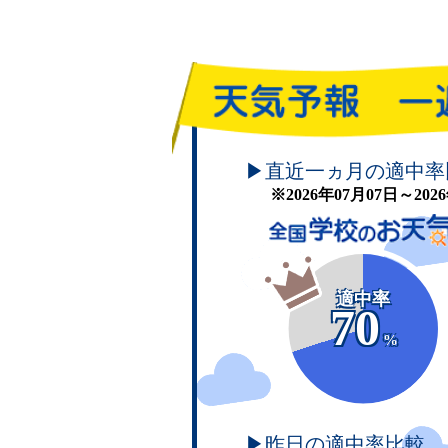
頑張れ！学校のお天気
▶直近一ヵ月の適中率
※2026年07月07日～20
適中率
70
%
▶昨日の適中率比較