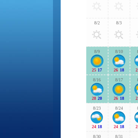
8/2
8/3
8/9
8/10
25
|
17
26
|
18
2
8/16
8/17
28
|
20
26
|
18
2
8/23
8/24
24
|
18
24
|
18
2
8/30
8/31