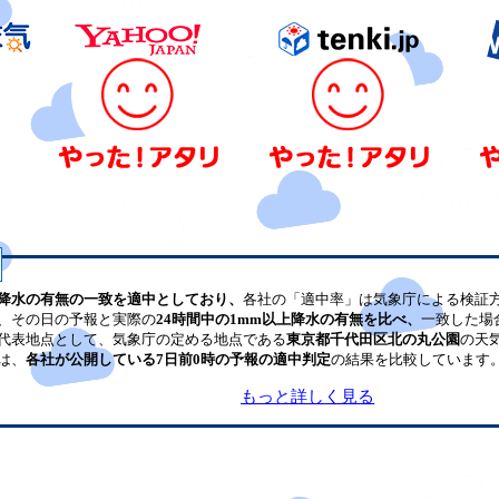
降水の有無の一致を適中としており、
各社の「適中率」は気象庁による検証
、その日の予報と実際の
24時間中の1mm以上降水の有無を比べ、
一致した場
代表地点として、気象庁の定める地点である
東京都千代田区北の丸公園
の天
は、
各社が公開している7日前0時の予報の適中判定
の結果を比較しています
もっと詳しく見る