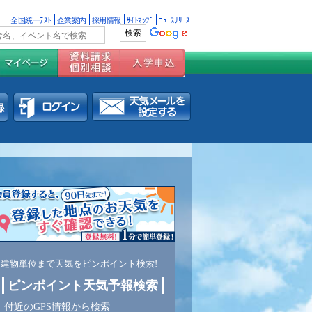
全国統一ﾃｽﾄ
企業案内
採用情報
ｻｲﾄﾏｯﾌﾟ
ﾆｭｰｽﾘﾘｰｽ
建物単位まで天気をピンポイント検索!
ピンポイント天気予報検索
付近のGPS情報から検索