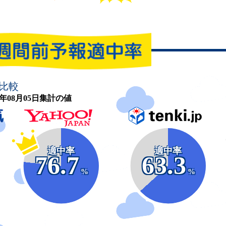
比較
26年08月05日集計の値
適中率
適中率
76.7
63.3
%
%