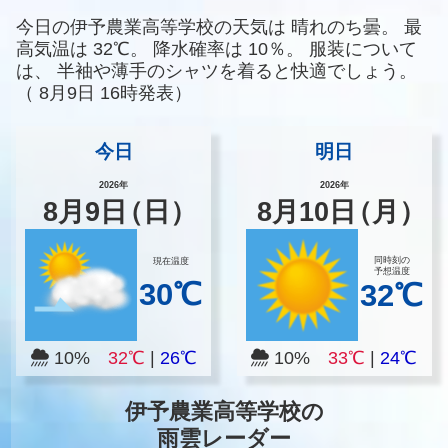
今日の伊予農業高等学校の天気は
晴れのち曇。
最
高気温は
32℃。
降水確率は
10％。
服装について
は、
半袖や薄手のシャツを着ると快適でしょう。
（
8月9日 16時発表）
今日
明日
2026年
2026年
8
月
9
日
（日）
8
月
10
日
（月）
同時刻の
現在温度
予想温度
30℃
32℃
10%
32℃
|
26℃
10%
33℃
|
24℃
伊予農業高等学校の
雨雲レーダー