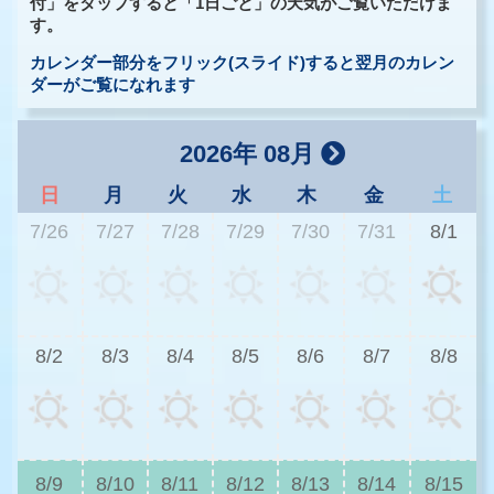
付」をタップすると「1日ごと」の天気がご覧いただけま
す。
カレンダー部分をフリック(スライド)すると翌月のカレン
ダーがご覧になれます
2026年 08月
日
月
火
水
木
金
土
7/26
7/27
7/28
7/29
7/30
7/31
8/1
3
8/2
8/3
8/4
8/5
8/6
8/7
8/8
3
8/9
8/10
8/11
8/12
8/13
8/14
8/15