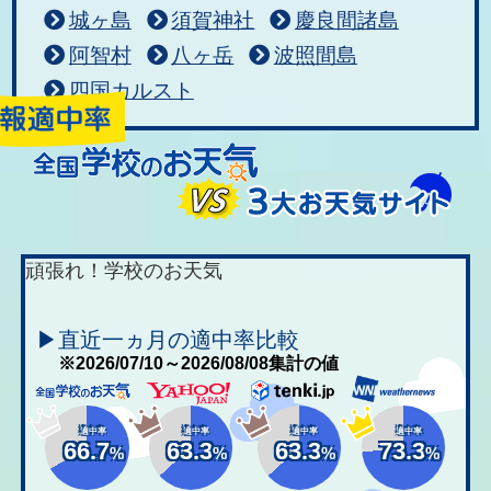
城ヶ島
須賀神社
慶良間諸島
阿智村
八ヶ岳
波照間島
四国カルスト
頑張れ！学校のお天気
▶直近一ヵ月の適中率比較
※2026/07/10～2026/08/08集計の値
適中率
適中率
適中率
適中率
66.7
63.3
63.3
73.3
%
%
%
%