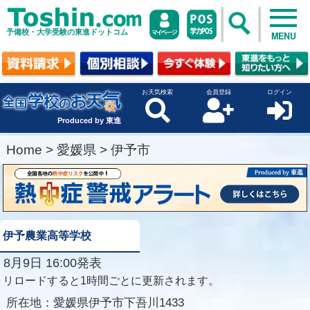
予備校・大学受験の東進ドットコム
MENU
お天気検索
会員登録
ログイン
Produced by 東進
Home
>
愛媛県
>
伊予市
伊予農業高等学校
8月9日 16:00発表
リロードすると1時間ごとに更新されます。
所在地：
愛媛県伊予市下吾川1433