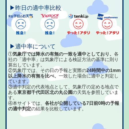
▶昨日の適中率比較
▶適中率について
①
気象庁では降水の有無の一致を適中としており、
各
社の「適中率」は気象庁による検証方法の基準に則り
算出しています。
②気象庁では、その日の予報と実際の
24時間中の1mm
以上降水の有無を比べ、
一致した場合に適中と判定し
ています。
③適中判定の代表地点として、気象庁の定める地点で
ある
東京都千代田区北の丸公園
の天気を参照していま
す。
④本サイトでは、
各社が公開している7日前0時の予報
の適中判定
の結果を比較しています。