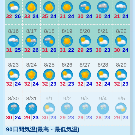
32
|
26
33
|
24
35
|
24
31
|
24
30
|
24
30
|
24
31
|
24
2
8/16
8/17
8/18
8/19
8/20
8/21
8/22
31
|
25
32
|
26
31
|
26
31
|
22
29
|
25
30
|
23
30
|
24
2
8/23
8/24
8/25
8/26
8/27
8/28
8/29
32
|
24
32
|
24
32
|
23
32
|
23
32
|
24
32
|
24
32
|
23
2
8/30
8/31
9/1
9/2
9/3
9/4
9/5
30
|
24
29
|
23
30
|
23
29
|
23
29
|
23
28
|
23
29
|
23
90日間気温(最高・最低気温)