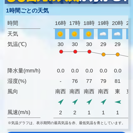
1時間ごとの天気
時間
16時
17時
18時
19時
20時
2
天気
気温(℃)
30
30
30
29
29
2
降水量(mm/h)
0.0
0.0
0.0
0.0
0.0
0
湿度(%)
-
76
77
79
81
7
風向
南西
南西
南西
南西
東
東
風速(m/s)
2
2
1
1
1
※気温グラフは、表示期間の最高気温を赤、最低気温を青としています。