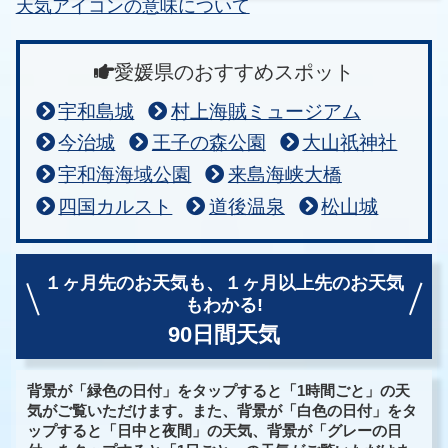
天気アイコンの意味について
愛媛県のおすすめスポット
宇和島城
村上海賊ミュージアム
今治城
王子の森公園
大山祇神社
宇和海海域公園
来島海峡大橋
四国カルスト
道後温泉
松山城
１ヶ月先のお天気も、
１ヶ月以上先のお天気
もわかる!
90日間天気
背景が「緑色の日付」をタップすると「1時間ごと」の天
気がご覧いただけます。また、背景が「白色の日付」をタ
ップすると「日中と夜間」の天気、背景が「グレーの日