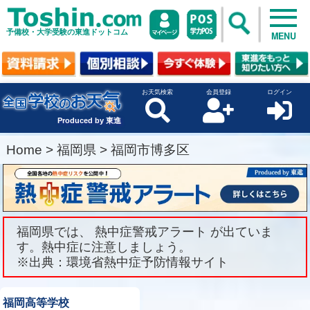
予備校・大学受験の東進ドットコム
MENU
お天気検索
会員登録
ログイン
Produced by 東進
Home
>
福岡県
>
福岡市博多区
福岡県では、 熱中症警戒アラート が出ていま
す。熱中症に注意しましょう。
※出典：環境省熱中症予防情報サイト
福岡高等学校