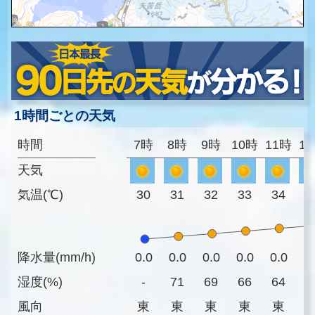
1時間ごとの天気
時間
7時
8時
9時
10時
11時
1
天気
気温(℃)
30
31
32
33
34
3
降水量(mm/h)
0.0
0.0
0.0
0.0
0.0
0
湿度(%)
-
71
69
66
64
6
風向
東
東
東
東
東