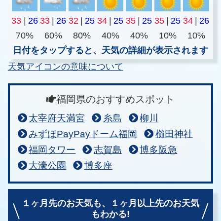
33
|
26
33
|
26
32
|
25
34
|
25
35
|
25
35
|
25
34
|
26
70%
60%
80%
40%
40%
10%
10%
日付をタップすると、天気の詳細が表示されます
天気アイコンの意味について
福岡県のおすすめスポット
太宰府天満宮
糸島
柳川
みずほPayPayドーム福岡
櫛田神社
福岡タワー
志賀島
博多阪急
大濠公園
博多座
１ヶ月先のお天気も、
１ヶ月以上先のお天気
もわかる!