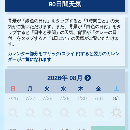
90日間天気
背景が「緑色の日付」をタップすると「1時間ごと」の天
気がご覧いただけます。また、背景が「白色の日付」をタ
ップすると「日中と夜間」の天気、背景が「グレーの日
付」をタップすると「1日ごと」の天気がご覧いただけま
す。
カレンダー部分をフリック(スライド)すると翌月のカレン
ダーがご覧になれます
2026年 08月
日
月
火
水
木
金
土
7/26
7/27
7/28
7/29
7/30
7/31
8/1
3