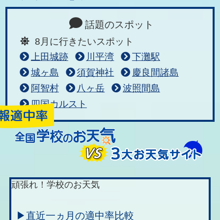
話題のスポット
8月に行きたいスポット
上田城跡
川平湾
下灘駅
城ヶ島
須賀神社
慶良間諸島
阿智村
八ヶ岳
波照間島
四国カルスト
頑張れ！学校のお天気
▶直近一ヵ月の適中率比較