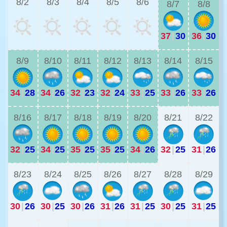
8/2
8/3
8/4
8/5
8/6
8/7
8/8
37
|
30
36
|
30
3
8/9
8/10
8/11
8/12
8/13
8/14
8/15
34
|
28
34
|
26
32
|
23
32
|
24
33
|
25
33
|
26
33
|
26
2
8/16
8/17
8/18
8/19
8/20
8/21
8/22
32
|
25
34
|
25
35
|
25
35
|
25
34
|
26
32
|
25
31
|
26
2
8/23
8/24
8/25
8/26
8/27
8/28
8/29
30
|
26
30
|
25
30
|
26
31
|
26
31
|
25
30
|
25
31
|
25
2