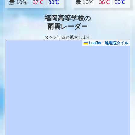
10%
37℃
|
30℃
10%
36℃
|
30℃
福岡高等学校の
雨雲レーダー
タップすると拡大します
Leaflet
|
地理院タイル