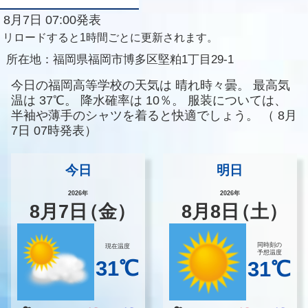
8月7日 07:00発表
リロードすると1時間ごとに更新されます。
所在地：
福岡県福岡市博多区堅粕1丁目29-1
今日の福岡高等学校の天気は
晴れ時々曇。
最高気
温は
37℃。
降水確率は
10％。
服装については、
半袖や薄手のシャツを着ると快適でしょう。
（
8月
7日 07時発表）
今日
明日
2026年
2026年
8
月
7
日
（金）
8
月
8
日
（土）
同時刻の
現在温度
予想温度
31℃
31℃