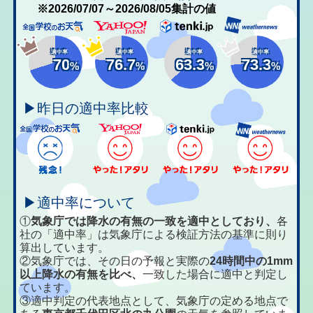
※2026/07/07～2026/08/05集計の値
適中率
適中率
適中率
適中率
70
76.7
63.3
73.3
%
%
%
%
▶昨日の適中率比較
▶適中率について
①
気象庁では降水の有無の一致を適中としており、
各
社の「適中率」は気象庁による検証方法の基準に則り
算出しています。
②気象庁では、その日の予報と実際の
24時間中の1mm
以上降水の有無を比べ、
一致した場合に適中と判定し
ています。
③適中判定の代表地点として、気象庁の定める地点で