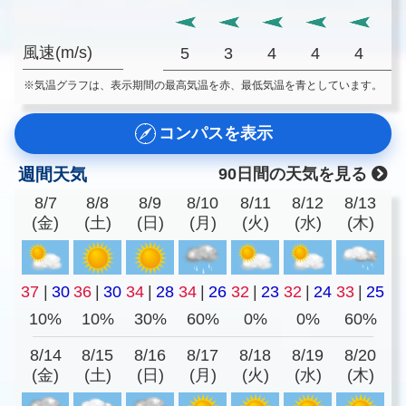
風速(m/s)
5
3
4
4
4
※気温グラフは、表示期間の最高気温を赤、最低気温を青としています。
コンパスを表示
週間天気
90日間の天気を見る
8/7
8/8
8/9
8/10
8/11
8/12
8/13
(金)
(土)
(日)
(月)
(火)
(水)
(木)
37
|
30
36
|
30
34
|
28
34
|
26
32
|
23
32
|
24
33
|
25
10%
10%
30%
60%
0%
0%
60%
8/14
8/15
8/16
8/17
8/18
8/19
8/20
(金)
(土)
(日)
(月)
(火)
(水)
(木)