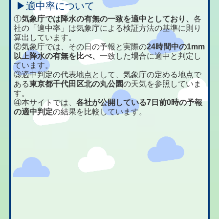
▶適中率について
①
気象庁では降水の有無の一致を適中としており、
各
社の「適中率」は気象庁による検証方法の基準に則り
算出しています。
②気象庁では、その日の予報と実際の
24時間中の1mm
以上降水の有無を比べ、
一致した場合に適中と判定し
ています。
③適中判定の代表地点として、気象庁の定める地点で
ある
東京都千代田区北の丸公園
の天気を参照していま
す。
④本サイトでは、
各社が公開している7日前0時の予報
の適中判定
の結果を比較しています。