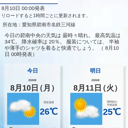
8月10日 00:00発表
リロードすると1時間ごとに更新されます。
所在地：
愛知県碧南市名鉄三河線
今日の碧南中央の天気は
曇時々晴れ。
最高気温は
34℃。
降水確率は
20％。
服装については、
半袖
や薄手のシャツを着ると快適でしょう。
（
8月10
日 00時発表）
今日
明日
2026年
2026年
8
月
10
日
（月）
8
月
11
日
（火）
同時刻の
現在温度
予想温度
26℃
25℃