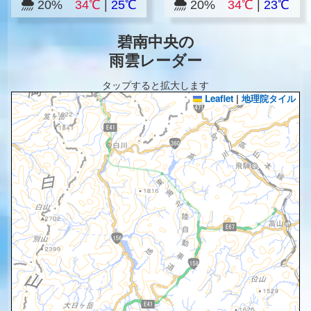
20%
34℃
|
25℃
20%
34℃
|
23℃
碧南中央の
雨雲レーダー
タップすると拡大します
Leaflet
|
地理院タイル