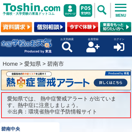
予備校・大学受験の東進ドットコム
MENU
お天気検索
会員登録
ログイン
Produced by 東進
Home
>
愛知県
>
碧南市
愛知県では、 熱中症警戒アラート が出ていま
す。熱中症に注意しましょう。
※出典：環境省熱中症予防情報サイト
碧南中央