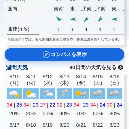
風向
東南
東
北東
北東
東
北
風速(m/s)
1
1
1
1
1
※気温グラフは、表示期間の最高気温を赤、最低気温を青としています。
コンパスを表示
週間天気
90日間の天気を見る
8/10
8/11
8/12
8/13
8/14
8/15
8/16
(月)
(火)
(水)
(木)
(金)
(土)
(日)
34
|
25
34
|
23
27
|
22
32
|
23
34
|
23
34
|
24
30
|
24
20%
20%
50%
90%
70%
60%
80%
8/17
8/18
8/19
8/20
8/21
8/22
8/23