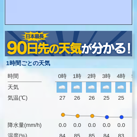
1時間ごとの天気
時間
0時
1時
2時
3時
4時
5
天気
気温(℃)
27
26
26
25
25
2
降水量(mm/h)
0.0
0.0
0.0
0.0
0.0
0
湿度(%)
84
85
85
84
83
8