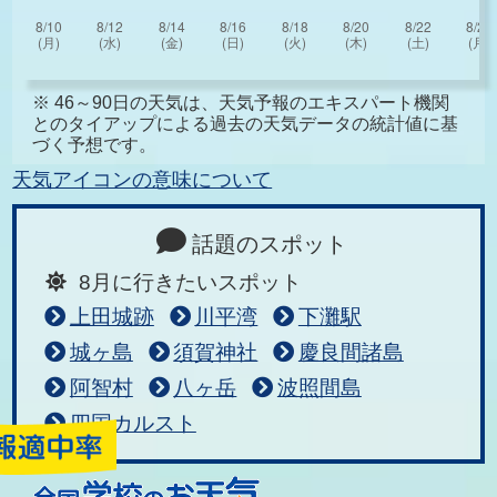
※ 46～90日の天気は、天気予報のエキスパート機関
とのタイアップによる過去の天気データの統計値に基
づく予想です。
天気アイコンの意味について
話題のスポット
8月に行きたいスポット
上田城跡
川平湾
下灘駅
城ヶ島
須賀神社
慶良間諸島
阿智村
八ヶ岳
波照間島
四国カルスト