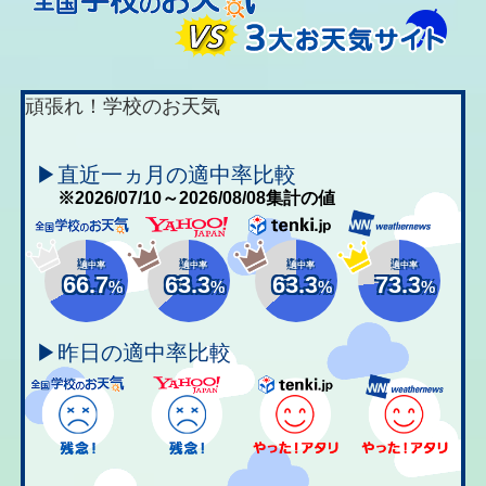
頑張れ！学校のお天気
▶直近一ヵ月の適中率比較
※2026/07/10～2026/08/08集計の値
適中率
適中率
適中率
適中率
66.7
63.3
63.3
73.3
%
%
%
%
▶昨日の適中率比較