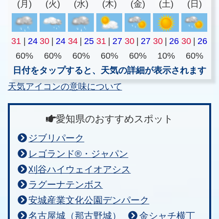
(月)
(火)
(水)
(木)
(金)
(土)
(日)
31
|
24
30
|
24
34
|
25
31
|
27
30
|
27
30
|
26
30
|
26
60%
60%
60%
60%
60%
10%
60%
日付をタップすると、天気の詳細が表示されます
天気アイコンの意味について
愛知県のおすすめスポット
ジブリパーク
レゴランド®・ジャパン
刈谷ハイウェイオアシス
ラグーナテンボス
安城産業文化公園デンパーク
名古屋城（那古野城）
金シャチ横丁