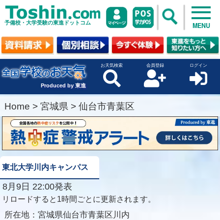
予備校・大学受験の東進ドットコム
MENU
お天気検索
会員登録
ログイン
Produced by 東進
Home
>
宮城県
>
仙台市青葉区
東北大学川内キャンパス
8月9日 22:00発表
リロードすると1時間ごとに更新されます。
所在地：
宮城県仙台市青葉区川内