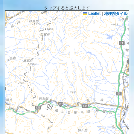
タップすると拡大します
Leaflet
|
地理院タイル