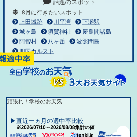
話題のスポット
8月に行きたいスポット
上田城跡
川平湾
下灘駅
城ヶ島
須賀神社
慶良間諸島
阿智村
八ヶ岳
波照間島
四国カルスト
頑張れ！学校のお天気
▶直近一ヵ月の適中率比較
※2026/07/10～2026/08/08集計の値