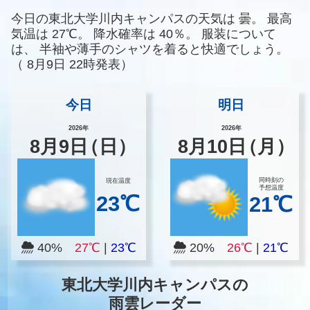
今日の東北大学川内キャンパスの天気は
曇。
最高
気温は
27℃。
降水確率は
40％。
服装について
は、
半袖や薄手のシャツを着ると快適でしょう。
（
8月9日 22時発表）
今日
明日
2026年
2026年
8
月
9
日
（日）
8
月
10
日
（月）
同時刻の
現在温度
予想温度
23℃
21℃
40%
27℃
|
23℃
20%
26℃
|
21℃
東北大学川内キャンパスの
雨雲レーダー