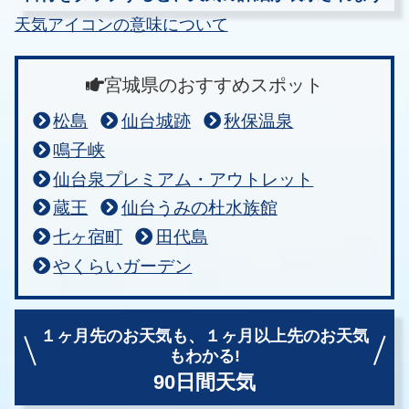
天気アイコンの意味について
宮城県のおすすめスポット
松島
仙台城跡
秋保温泉
鳴子峡
仙台泉プレミアム・アウトレット
蔵王
仙台うみの杜水族館
七ヶ宿町
田代島
やくらいガーデン
１ヶ月先のお天気も、
１ヶ月以上先のお天気
もわかる!
90日間天気