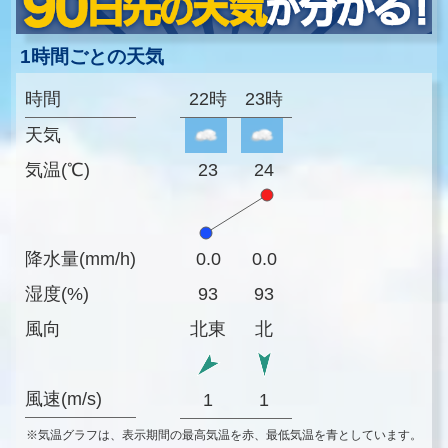
1時間ごとの天気
時間
22時
23時
天気
気温(℃)
23
24
降水量(mm/h)
0.0
0.0
湿度(%)
93
93
風向
北東
北
風速(m/s)
1
1
※気温グラフは、表示期間の最高気温を赤、最低気温を青としています。