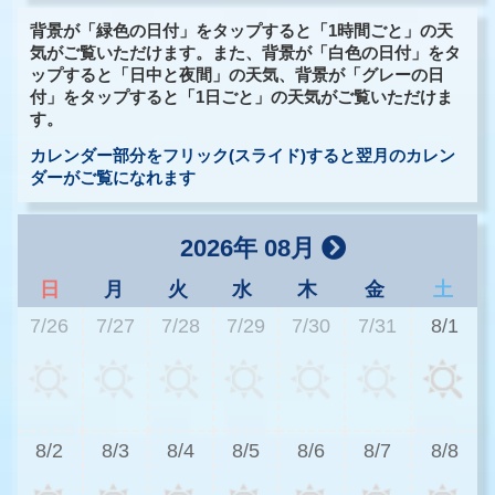
背景が「緑色の日付」をタップすると「1時間ごと」の天
気がご覧いただけます。また、背景が「白色の日付」をタ
ップすると「日中と夜間」の天気、背景が「グレーの日
付」をタップすると「1日ごと」の天気がご覧いただけま
す。
カレンダー部分をフリック(スライド)すると翌月のカレン
ダーがご覧になれます
2026年 08月
日
月
火
水
木
金
土
7/26
7/27
7/28
7/29
7/30
7/31
8/1
2
8/2
8/3
8/4
8/5
8/6
8/7
8/8