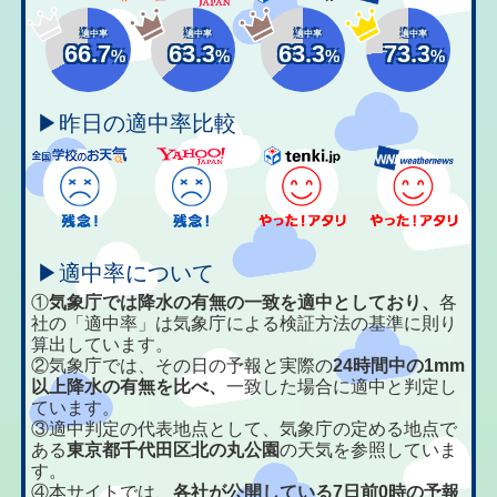
適中率
適中率
適中率
適中率
66.7
63.3
63.3
73.3
%
%
%
%
▶昨日の適中率比較
▶適中率について
①
気象庁では降水の有無の一致を適中としており、
各
社の「適中率」は気象庁による検証方法の基準に則り
算出しています。
②気象庁では、その日の予報と実際の
24時間中の1mm
以上降水の有無を比べ、
一致した場合に適中と判定し
ています。
③適中判定の代表地点として、気象庁の定める地点で
ある
東京都千代田区北の丸公園
の天気を参照していま
す。
④本サイトでは、
各社が公開している7日前0時の予報