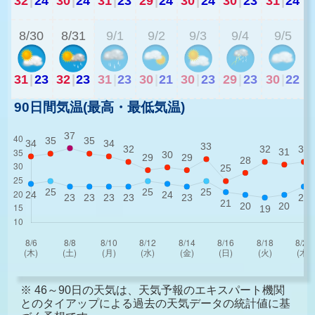
32
|
24
30
|
24
31
|
23
29
|
24
30
|
24
30
|
23
31
|
24
2
8/30
8/31
9/1
9/2
9/3
9/4
9/5
31
|
23
32
|
23
31
|
23
30
|
21
30
|
23
29
|
23
30
|
22
90日間気温(最高・最低気温)
※ 46～90日の天気は、天気予報のエキスパート機関
とのタイアップによる過去の天気データの統計値に基