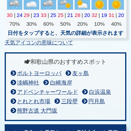
30
|
24
29
|
23
33
|
25
25
|
21
28
|
20
32
|
19
31
|
20
70%
30%
60%
50%
20%
10%
40%
日付をタップすると、天気の詳細が表示されます
天気アイコンの意味について
和歌山県のおすすめスポット
ポルトヨーロッパ
友ヶ島
淡嶋神社
白崎海岸
アドベンチャーワールド
白浜温泉
とれとれ市場
三段壁
円月島
熊野古道 大門坂