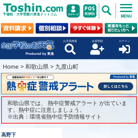
予備校・大学受験の東進ドットコム
MENU
お天気検索
会員登録
ログイン
Produced by 東進
Home
>
和歌山県
>
九度山町
和歌山県では、 熱中症警戒アラート が出ていま
す。熱中症に注意しましょう。
※出典：環境省熱中症予防情報サイト
高野下