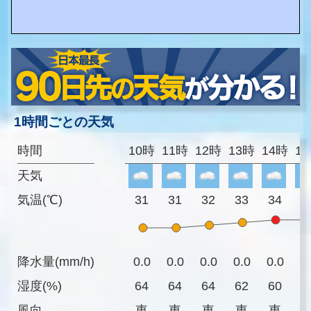
1時間ごとの天気
時間
10時
11時
12時
13時
14時
1
天気
気温(℃)
31
31
32
33
34
3
降水量(mm/h)
0.0
0.0
0.0
0.0
0.0
0
湿度(%)
64
64
64
62
60
6
風向
東
東
東
東
東