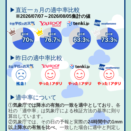
▶直近一ヵ月の適中率比較
※2026/07/07～2026/08/05集計の値
適中率
適中率
適中率
適中率
70
76.7
63.3
73.3
%
%
%
%
▶昨日の適中率比較
▶適中率について
①
気象庁では降水の有無の一致を適中としており、
各
社の「適中率」は気象庁による検証方法の基準に則り
算出しています。
②気象庁では、その日の予報と実際の
24時間中の1mm
以上降水の有無を比べ、
一致した場合に適中と判定し