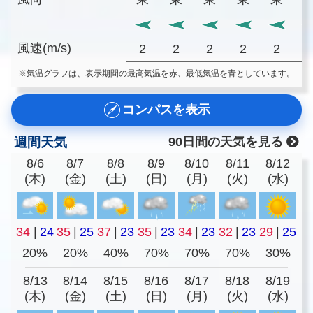
風速(m/s)
2
2
2
2
2
※気温グラフは、表示期間の最高気温を赤、最低気温を青としています。
コンパスを表示
週間天気
90日間の天気を見る
8/6
8/7
8/8
8/9
8/10
8/11
8/12
(木)
(金)
(土)
(日)
(月)
(火)
(水)
34
|
24
35
|
25
37
|
23
35
|
23
34
|
23
32
|
23
29
|
25
20%
20%
40%
70%
70%
70%
30%
8/13
8/14
8/15
8/16
8/17
8/18
8/19
(木)
(金)
(土)
(日)
(月)
(火)
(水)