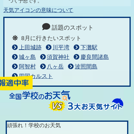
づく予想です。
天気アイコンの意味について
話題のスポット
8月に行きたいスポット
上田城跡
川平湾
下灘駅
城ヶ島
須賀神社
慶良間諸島
阿智村
八ヶ岳
波照間島
四国カルスト
頑張れ！学校のお天気