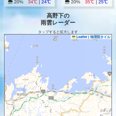
20%
34℃
|
24℃
20%
35℃
|
25℃
高野下の
雨雲レーダー
タップすると拡大します
Leaflet
|
地理院タイル