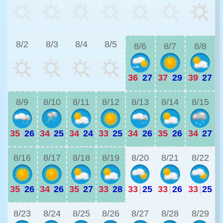
3
8/2
8/3
8/4
8/5
8/6
8/7
8/8
36
|
27
37
|
29
39
|
27
3
8/9
8/10
8/11
8/12
8/13
8/14
8/15
35
|
26
34
|
25
34
|
24
33
|
25
34
|
26
35
|
26
34
|
27
2
8/16
8/17
8/18
8/19
8/20
8/21
8/22
35
|
26
34
|
26
35
|
27
33
|
28
33
|
25
33
|
26
33
|
25
2
8/23
8/24
8/25
8/26
8/27
8/28
8/29