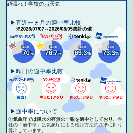
頑張れ！学校のお天気
▶直近一ヵ月の適中率比較
※2026/07/07～2026/08/05集計の値
適中率
適中率
適中率
適中率
70
76.7
63.3
73.3
%
%
%
%
▶昨日の適中率比較
▶適中率について
①
気象庁では降水の有無の一致を適中としており、
各
社の「適中率」は気象庁による検証方法の基準に則り
算出しています。