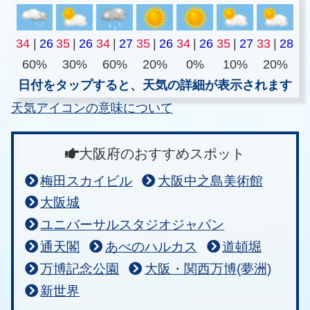
34
|
26
35
|
26
34
|
27
35
|
26
34
|
26
35
|
27
33
|
28
60%
30%
60%
20%
0%
10%
20%
日付をタップすると、天気の詳細が表示されます
天気アイコンの意味について
大阪府のおすすめスポット
梅田スカイビル
大阪中之島美術館
大阪城
ユニバーサルスタジオジャパン
通天閣
あべのハルカス
道頓堀
万博記念公園
大阪・関西万博(夢洲)
新世界