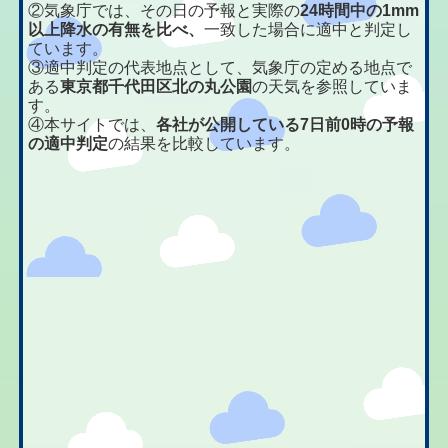
②気象庁では、その日の予報と実際の
24時間中の1mm
以上降水の有無を比べ、
一致した場合に適中と判定し
ています。
③適中判定の代表地点として、気象庁の定める地点で
ある
東京都千代田区北の丸公園
の天気を参照していま
す。
④本サイトでは、
各社が公開している7日前0時の予報
の適中判定
の結果を比較しています。