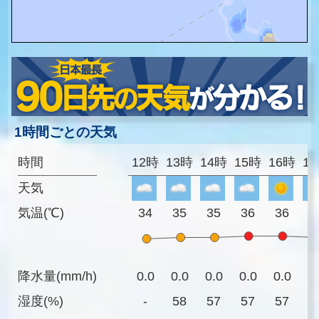
1時間ごとの天気
時間
12時
13時
14時
15時
16時
1
天気
気温(℃)
34
35
35
36
36
3
降水量(mm/h)
0.0
0.0
0.0
0.0
0.0
0
湿度(%)
-
58
57
57
57
5