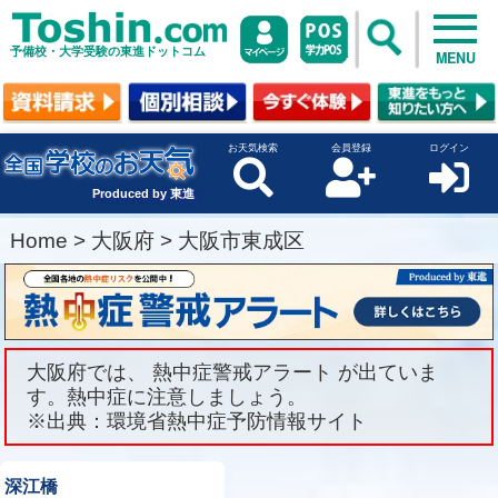
予備校・大学受験の東進ドットコム
MENU
お天気検索
会員登録
ログイン
Produced by 東進
Home
>
大阪府
>
大阪市東成区
大阪府では、 熱中症警戒アラート が出ていま
す。熱中症に注意しましょう。
※出典：環境省熱中症予防情報サイト
深江橋