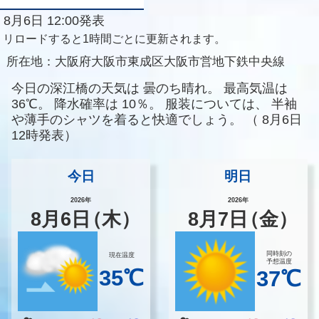
8月6日 12:00発表
リロードすると1時間ごとに更新されます。
所在地：
大阪府大阪市東成区大阪市営地下鉄中央線
今日の深江橋の天気は
曇のち晴れ。
最高気温は
36℃。
降水確率は
10％。
服装については、
半袖
や薄手のシャツを着ると快適でしょう。
（
8月6日
12時発表）
今日
明日
2026年
2026年
8
月
6
日
（木）
8
月
7
日
（金）
同時刻の
現在温度
予想温度
35℃
37℃