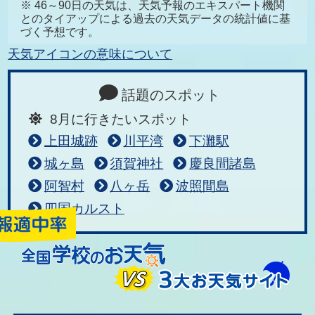
※ 46～90日の天気は、天気予報のエキスパート機関
とのタイアップによる過去の天気データの統計値に基
づく予想です。
天気アイコンの意味について
話題のスポット
8月に行きたいスポット
上田城跡
川平湾
下灘駅
城ヶ島
須賀神社
慶良間諸島
阿智村
八ヶ岳
波照間島
四国カルスト