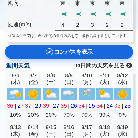
風向
東
東
東
東
東
風速(m/s)
4
2
3
2
2
※気温グラフは、表示期間の最高気温を赤、最低気温を青としています。
コンパスを表示
週間天気
90日間の天気を見る
8/6
8/7
8/8
8/9
8/10
8/11
8/12
(木)
(金)
(土)
(日)
(月)
(火)
(水)
36
|
27
37
|
29
39
|
27
35
|
26
34
|
25
34
|
24
33
|
25
10%
20%
20%
70%
70%
30%
0%
8/13
8/14
8/15
8/16
8/17
8/18
8/19
(木)
(金)
(土)
(日)
(月)
(火)
(水)