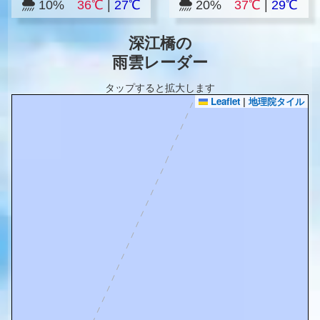
10%
36℃
|
27℃
20%
37℃
|
29℃
深江橋の
雨雲レーダー
タップすると拡大します
Leaflet
|
地理院タイル