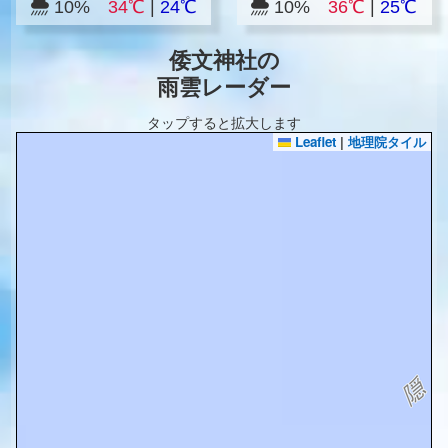
10%
34℃
|
24℃
10%
36℃
|
25℃
倭文神社の
雨雲レーダー
タップすると拡大します
Leaflet
|
地理院タイル