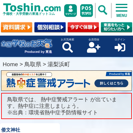
予備校・大学受験の東進ドットコム
MENU
お天気検索
会員登録
ログイン
Produced by 東進
Home
>
鳥取県
>
湯梨浜町
鳥取県では、 熱中症警戒アラート が出ていま
す。熱中症に注意しましょう。
※出典：環境省熱中症予防情報サイト
倭文神社