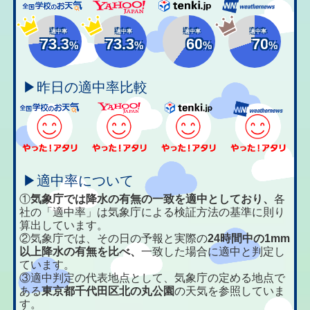
適中率
適中率
適中率
適中率
73.3
73.3
60
70
%
%
%
%
▶昨日の適中率比較
▶適中率について
①
気象庁では降水の有無の一致を適中としており、
各
社の「適中率」は気象庁による検証方法の基準に則り
算出しています。
②気象庁では、その日の予報と実際の
24時間中の1mm
以上降水の有無を比べ、
一致した場合に適中と判定し
ています。
③適中判定の代表地点として、気象庁の定める地点で
ある
東京都千代田区北の丸公園
の天気を参照していま
す。