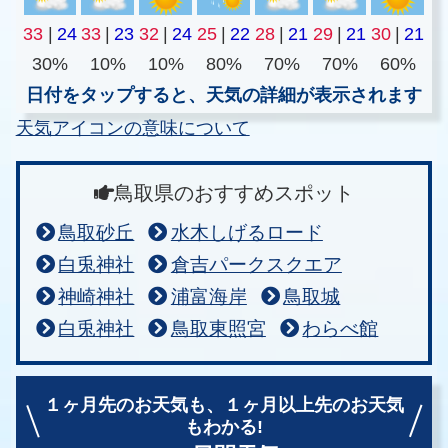
33
|
24
33
|
23
32
|
24
25
|
22
28
|
21
29
|
21
30
|
21
30%
10%
10%
80%
70%
70%
60%
日付をタップすると、天気の詳細が表示されます
天気アイコンの意味について
鳥取県のおすすめスポット
鳥取砂丘
水木しげるロード
白兎神社
倉吉パークスクエア
神崎神社
浦富海岸
鳥取城
白兎神社
鳥取東照宮
わらべ館
１ヶ月先のお天気も、
１ヶ月以上先のお天気
もわかる!