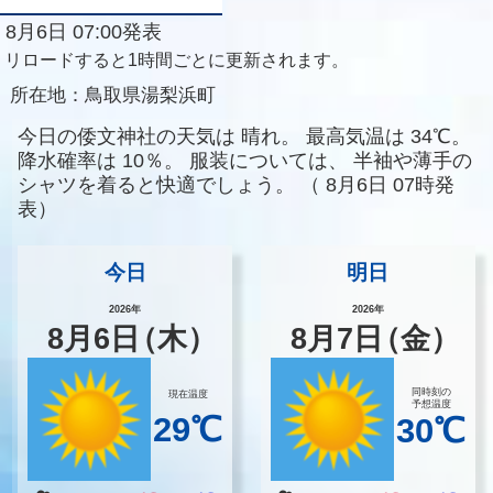
8月6日 07:00発表
リロードすると1時間ごとに更新されます。
所在地：
鳥取県湯梨浜町
今日の倭文神社の天気は
晴れ。
最高気温は
34℃。
降水確率は
10％。
服装については、
半袖や薄手の
シャツを着ると快適でしょう。
（
8月6日 07時発
表）
今日
明日
2026年
2026年
8
月
6
日
（木）
8
月
7
日
（金）
同時刻の
現在温度
予想温度
29℃
30℃