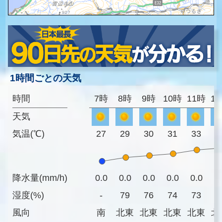
1時間ごとの天気
時間
7時
8時
9時
10時
11時
1
天気
気温(℃)
27
29
30
31
33
3
降水量(mm/h)
0.0
0.0
0.0
0.0
0.0
0
湿度(%)
-
79
76
74
73
7
風向
南
北東
北東
北東
北東
北