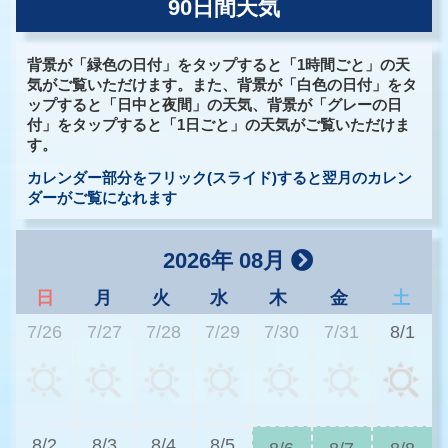
90日間天気
背景が「緑色の日付」をタップすると「1時間ごと」の天
気がご覧いただけます。また、背景が「白色の日付」をタ
ップすると「日中と夜間」の天気、背景が「グレーの日
付」をタップすると「1日ごと」の天気がご覧いただけま
す。
カレンダー部分をフリック(スライド)すると翌月のカレン
ダーがご覧になれます
2026年 08月
日
月
火
水
木
金
土
7/26
7/27
7/28
7/29
7/30
7/31
8/1
3
8/2
8/3
8/4
8/5