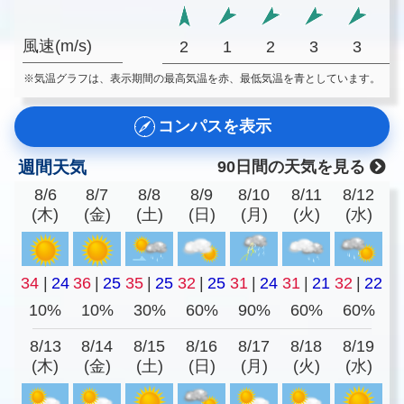
風速(m/s)
2
1
2
3
3
※気温グラフは、表示期間の最高気温を赤、最低気温を青としています。
コンパスを表示
週間天気
90日間の天気を見る
8/6
8/7
8/8
8/9
8/10
8/11
8/12
(木)
(金)
(土)
(日)
(月)
(火)
(水)
34
|
24
36
|
25
35
|
25
32
|
25
31
|
24
31
|
21
32
|
22
10%
10%
30%
60%
90%
60%
60%
8/13
8/14
8/15
8/16
8/17
8/18
8/19
(木)
(金)
(土)
(日)
(月)
(火)
(水)