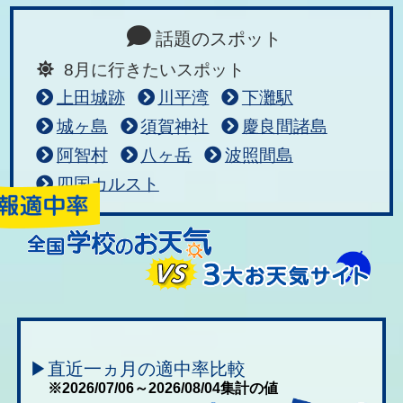
話題のスポット
8月に行きたいスポット
上田城跡
川平湾
下灘駅
城ヶ島
須賀神社
慶良間諸島
阿智村
八ヶ岳
波照間島
四国カルスト
▶直近一ヵ月の適中率比較
※2026/07/06～2026/08/04集計の値