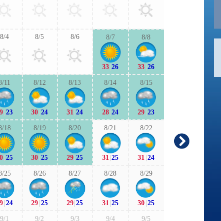
30
|
25
30
|
2
8/4
8/5
8/6
8/7
8/8
9/6
9/7
33
|
26
33
|
26
30
|
24
29
|
2
8/11
8/12
8/13
8/14
8/15
9/13
9/1
9
|
23
30
|
24
31
|
24
28
|
24
29
|
23
29
|
23
29
|
2
8/18
8/19
8/20
8/21
8/22
9/20
9/2
0
|
25
30
|
25
29
|
25
31
|
25
31
|
24
27
|
19
26
|
2
8/25
8/26
8/27
8/28
8/29
9/27
9/2
9
|
24
29
|
25
29
|
25
31
|
25
30
|
25
25
|
22
27
|
2
9/1
9/2
9/3
9/4
9/5