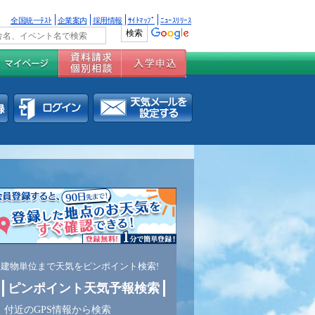
全国統一ﾃｽﾄ
企業案内
採用情報
ｻｲﾄﾏｯﾌﾟ
ﾆｭｰｽﾘﾘｰｽ
建物単位まで天気をピンポイント検索!
ピンポイント天気予報検索
付近のGPS情報から検索