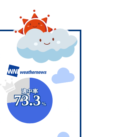
適中率
73.3
%