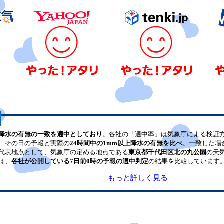
降水の有無の一致を適中としており、
各社の「適中率」は気象庁による検証
、その日の予報と実際の
24時間中の1mm以上降水の有無を比べ、
一致した場
代表地点として、気象庁の定める地点である
東京都千代田区北の丸公園
の天
は、
各社が公開している7日前0時の予報の適中判定
の結果を比較しています
もっと詳しく見る