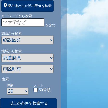
現在地から付近の天気を検索
キーワードから検索
を含む
施設から検索
地域から検索
表示
件数
ソート
50音順
以上の条件で検索する
1
9/1
9/2
9/3
9/4
9/5
9/27