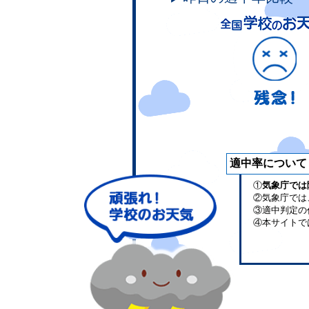
適中率について
①
気象庁では
②気象庁では
③適中判定の
④本サイトで