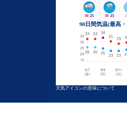
30
|
25
30
|
25
2
90日間気温(最高
天気アイコンの意味について