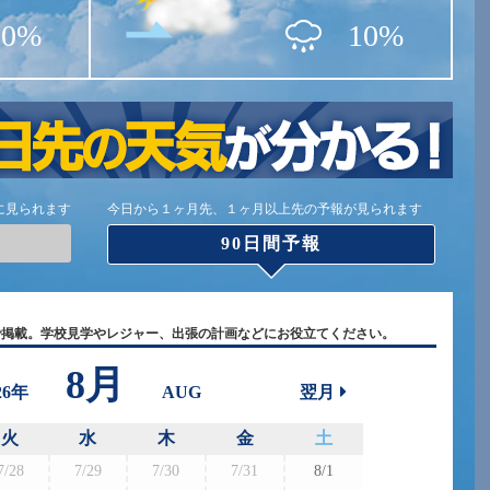
20%
10%
に見られます
今日から１ヶ月先、１ヶ月以上先の予報が見られます
90日間予報
で掲載。学校見学やレジャー、出張の計画などにお役立てください。
8月
26年
AUG
翌月
火
水
木
金
土
7/28
7/29
7/30
7/31
8/1
8/30
8/3