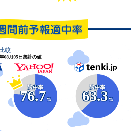
比較
26年08月05日集計の値
適中率
適中率
76.7
63.3
%
%