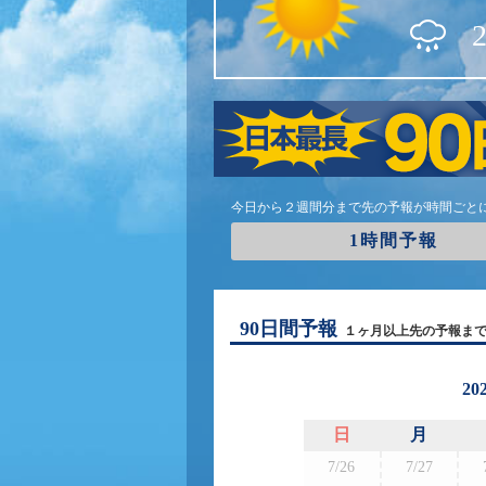
今日から２週間分まで先の予報が時間ごと
1時間予報
90日間予報
１ヶ月以上先の予報ま
20
日
月
7/26
7/27