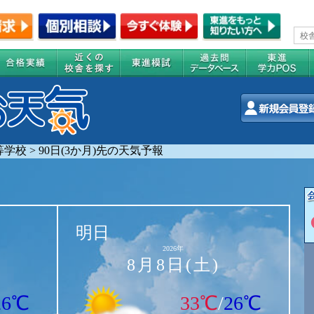
等学校
>
90日(3か月)先の天気予報
明日
2026年
8月8日(土)
26℃
33℃
/
26℃