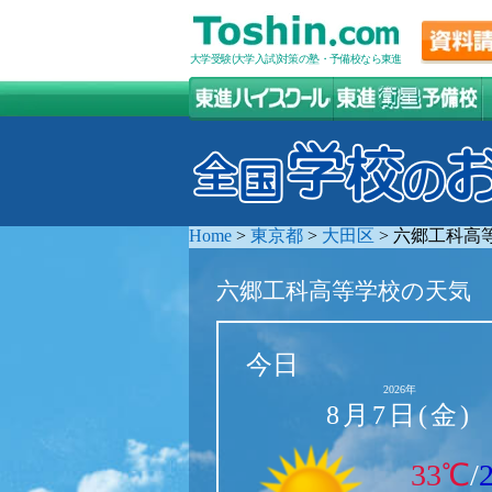
大学受験(大学入試)対策の塾・予備校なら東進
Home
>
東京都
>
大田区
>
六郷工科高
六郷工科高等学校の天気
今日
2026年
8月7日(金)
33℃
/