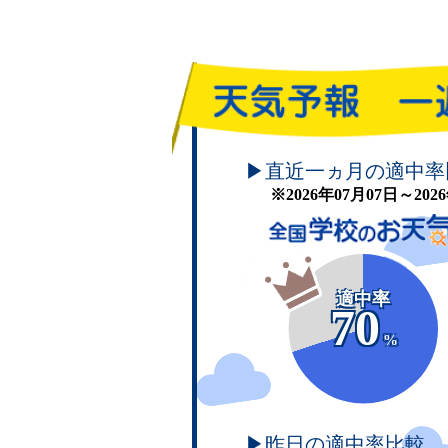
頑張れ！学校のお天気
▶直近一ヵ月の適中率
※2026年07月07日～20
適中率
70
%
▶昨日の適中率比較