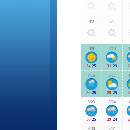
8/2
8/3
8/9
8/10
34
|
25
31
|
23
2
8/16
8/17
30
|
25
29
|
25
3
8/23
8/24
30
|
25
29
|
24
2
8/30
8/31