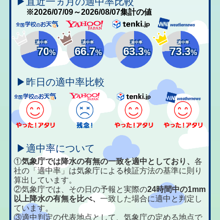
▶直近一ヵ月の適中率比較
※2026/07/09～2026/08/07集計の値
適中率
適中率
適中率
適中率
70
66.7
63.3
73.3
%
%
%
%
▶昨日の適中率比較
▶適中率について
①
気象庁では降水の有無の一致を適中としており、
各
社の「適中率」は気象庁による検証方法の基準に則り
算出しています。
②気象庁では、その日の予報と実際の
24時間中の1mm
以上降水の有無を比べ、
一致した場合に適中と判定し
ています。
③適中判定の代表地点として、気象庁の定める地点で