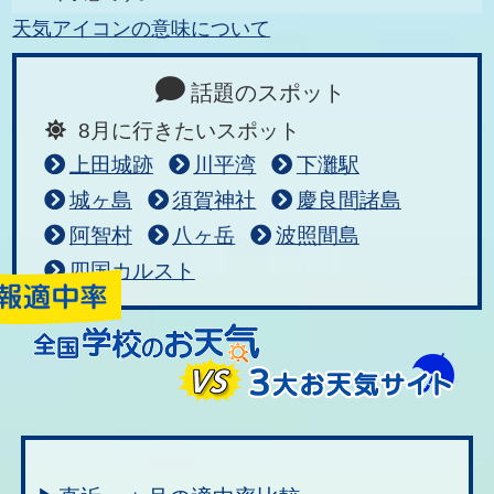
天気アイコンの意味について
話題のスポット
8月に行きたいスポット
上田城跡
川平湾
下灘駅
城ヶ島
須賀神社
慶良間諸島
阿智村
八ヶ岳
波照間島
四国カルスト