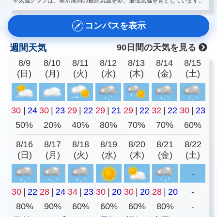
※気温グラフは、表示期間の最高気温を赤、最低気温を青としています。
コンパスを表示
週間天気
90日間の天気を見る
8/9
8/10
8/11
8/12
8/13
8/14
8/15
(日)
(月)
(火)
(水)
(木)
(金)
(土)
30
|
24
30
|
23
29
|
22
29
|
21
29
|
22
32
|
22
30
|
23
50%
20%
40%
80%
70%
70%
60%
8/16
8/17
8/18
8/19
8/20
8/21
8/22
(日)
(月)
(火)
(水)
(木)
(金)
(土)
-
30
|
22
28
|
24
34
|
23
30
|
20
30
|
20
28
|
20
-
80%
90%
60%
60%
60%
80%
-