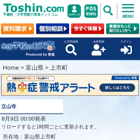
予備校・大学受験の東進ドットコム
MENU
お天気検索
会員登録
ログイン
Produced by 東進
Home
>
富山県
>
上市町
立山寺
8月9日 00:00発表
リロードすると1時間ごとに更新されます。
所在地：
富山県上市町