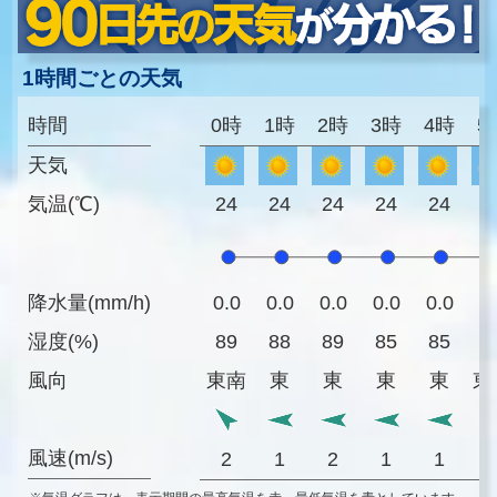
1時間ごとの天気
時間
0時
1時
2時
3時
4時
5
天気
気温(℃)
24
24
24
24
24
2
降水量(mm/h)
0.0
0.0
0.0
0.0
0.0
0
湿度(%)
89
88
89
85
85
8
風向
東南
東
東
東
東
東
風速(m/s)
2
1
2
1
1