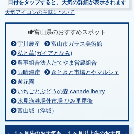
日付をタップすると、天気の詳細が表示されます
天気アイコンの意味について
富山県のおすすめスポット
宇川農産
富山市ガラス美術館
私と苺(ガイアとなみ)
農事組合法人たてやま営農組合
雨晴海岸
きときと市場とやマルシェ
遊花園
いちごとぶどうの森 canadellberry
氷見漁港場外市場 ひみ番屋街
富山城（浮城）
１ヶ月先のお天気も、
１ヶ月以上先のお天気