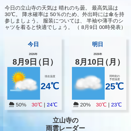
今日の立山寺の天気は
晴れのち曇。
最高気温は
30℃。
降水確率は
50％のため、外出時には傘を持
参しましょう。
服装については、
半袖や薄手のシ
ャツを着ると快適でしょう。
（
8月9日 00時発表）
今日
明日
2026年
2026年
8
月
9
日
（日）
8
月
10
日
（月）
同時刻の
現在温度
予想温度
24℃
25℃
50%
30℃
|
24℃
20%
30℃
|
23℃
立山寺の
雨雲レーダー