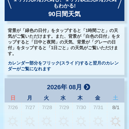
もわかる!
90日間天気
背景が「緑色の日付」をタップすると「1時間ごと」の天
気がご覧いただけます。また、背景が「白色の日付」をタ
ップすると「日中と夜間」の天気、背景が「グレーの日
付」をタップすると「1日ごと」の天気がご覧いただけま
す。
カレンダー部分をフリック(スライド)すると翌月のカレン
ダーがご覧になれます
2026年 08月
日
月
火
水
木
金
土
7/26
7/27
7/28
7/29
7/30
7/31
8/1
2