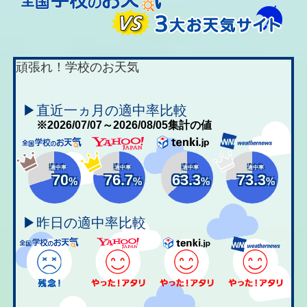
頑張れ！学校のお天気
▶直近一ヵ月の適中率比較
※2026/07/07～2026/08/05集計の値
適中率
適中率
適中率
適中率
70
76.7
63.3
73.3
%
%
%
%
▶昨日の適中率比較