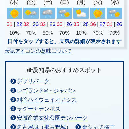
(木)
(金)
(土)
(日)
(月)
(火)
(水)
31
|
22
32
|
23
32
|
26
33
|
26
35
|
28
36
|
27
31
|
26
10%
70%
80%
70%
10%
70%
70%
日付をタップすると、天気の詳細が表示されます
天気アイコンの意味について
愛知県のおすすめスポット
ジブリパーク
レゴランド®・ジャパン
刈谷ハイウェイオアシス
ラグーナテンボス
安城産業文化公園デンパーク
名古屋城（那古野城）
金シャチ横丁