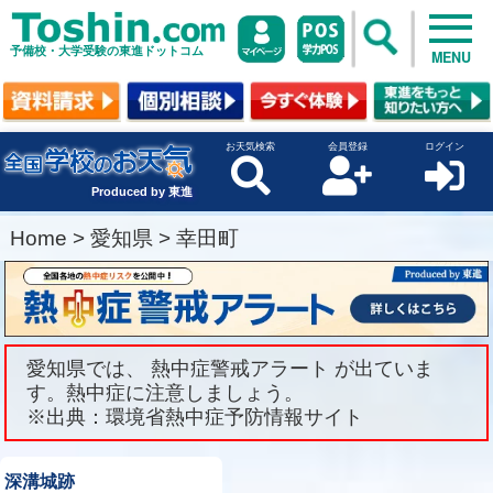
予備校・大学受験の東進ドットコム
MENU
お天気検索
会員登録
ログイン
Produced by 東進
Home
>
愛知県
>
幸田町
愛知県では、 熱中症警戒アラート が出ていま
す。熱中症に注意しましょう。
※出典：環境省熱中症予防情報サイト
深溝城跡