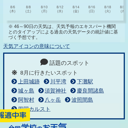
※ 46～90日の天気は、天気予報のエキスパート機関
とのタイアップによる過去の天気データの統計値に基
づく予想です。
天気アイコンの意味について
話題のスポット
8月に行きたいスポット
上田城跡
川平湾
下灘駅
城ヶ島
須賀神社
慶良間諸島
阿智村
八ヶ岳
波照間島
四国カルスト