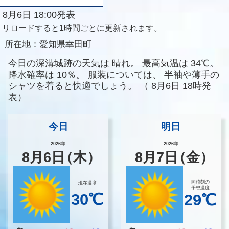
8月6日 18:00発表
リロードすると1時間ごとに更新されます。
所在地：
愛知県幸田町
今日の深溝城跡の天気は
晴れ。
最高気温は
34℃。
降水確率は
10％。
服装については、
半袖や薄手の
シャツを着ると快適でしょう。
（
8月6日 18時発
表）
今日
明日
2026年
2026年
8
月
6
日
（木）
8
月
7
日
（金）
同時刻の
現在温度
予想温度
30℃
29℃