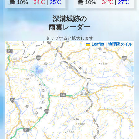
10%
34℃
|
25℃
10%
34℃
|
27℃
深溝城跡の
雨雲レーダー
タップすると拡大します
Leaflet
|
地理院タイル