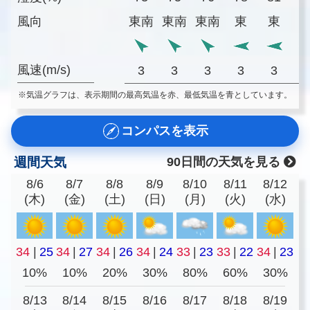
風向
東南
東南
東南
東
東
風速(m/s)
3
3
3
3
3
※気温グラフは、表示期間の最高気温を赤、最低気温を青としています。
コンパスを表示
週間天気
90日間の天気を見る
8/6
8/7
8/8
8/9
8/10
8/11
8/12
(木)
(金)
(土)
(日)
(月)
(火)
(水)
34
|
25
34
|
27
34
|
26
34
|
24
33
|
23
33
|
22
34
|
23
10%
10%
20%
30%
80%
60%
30%
8/13
8/14
8/15
8/16
8/17
8/18
8/19