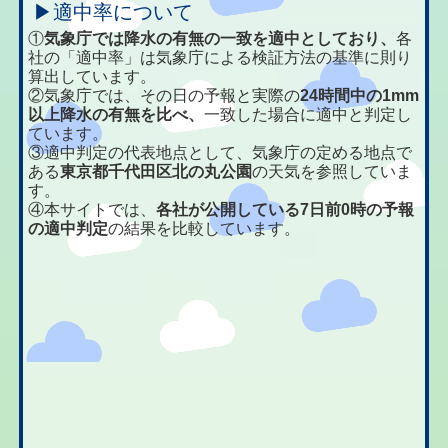
▶適中率について
①
気象庁では降水の有無の一致を適中としており、
各
社の「適中率」は気象庁による検証方法の基準に則り
算出しています。
②気象庁では、その日の予報と実際の
24時間中の1mm
以上降水の有無を比べ、
一致した場合に適中と判定し
ています。
③適中判定の代表地点として、気象庁の定める地点で
ある
東京都千代田区北の丸公園
の天気を参照していま
す。
④本サイトでは、
各社が公開している7日前0時の予報
の適中判定
の結果を比較しています。