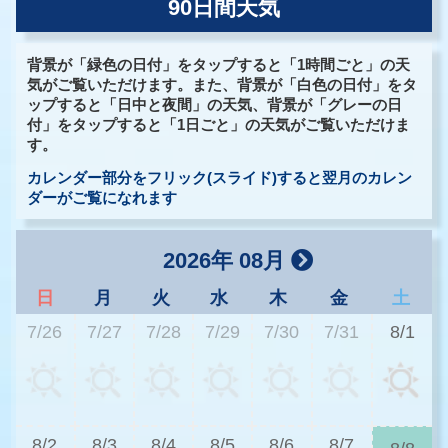
90日間天気
背景が「緑色の日付」をタップすると「1時間ごと」の天
気がご覧いただけます。また、背景が「白色の日付」をタ
ップすると「日中と夜間」の天気、背景が「グレーの日
付」をタップすると「1日ごと」の天気がご覧いただけま
す。
カレンダー部分をフリック(スライド)すると翌月のカレン
ダーがご覧になれます
2026年 08月
日
月
火
水
木
金
土
7/26
7/27
7/28
7/29
7/30
7/31
8/1
3
8/2
8/3
8/4
8/5
8/6
8/7