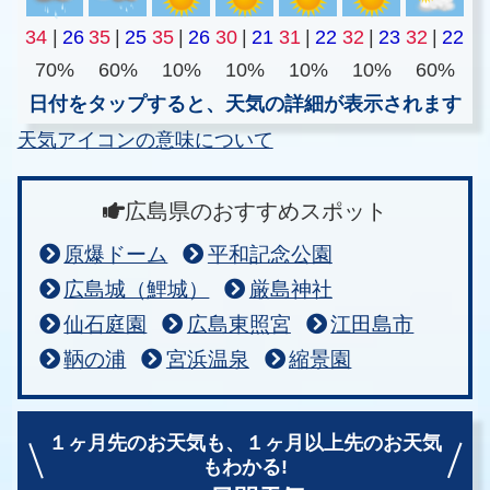
34
|
26
35
|
25
35
|
26
30
|
21
31
|
22
32
|
23
32
|
22
70%
60%
10%
10%
10%
10%
60%
日付をタップすると、天気の詳細が表示されます
天気アイコンの意味について
広島県のおすすめスポット
原爆ドーム
平和記念公園
広島城（鯉城）
厳島神社
仙石庭園
広島東照宮
江田島市
鞆の浦
宮浜温泉
縮景園
１ヶ月先のお天気も、
１ヶ月以上先のお天気
もわかる!