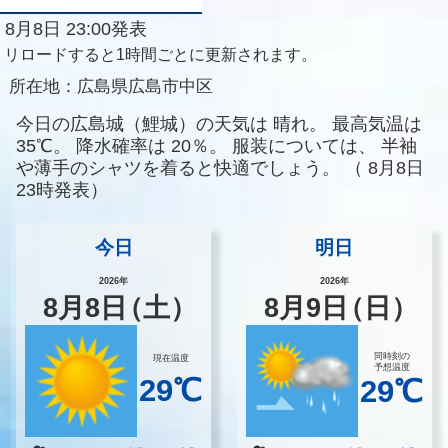
8月8日 23:00発表
リロードすると1時間ごとに更新されます。
所在地：
広島県広島市中区
今日の広島城（鯉城）の天気は
晴れ。
最高気温は
35℃。
降水確率は
20％。
服装については、
半袖
や薄手のシャツを着ると快適でしょう。
（
8月8日
23時発表）
今日
明日
2026年
2026年
8
月
8
日
（土）
8
月
9
日
（日）
同時刻の
現在温度
予想温度
29℃
29℃