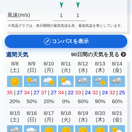
風速(m/s)
1
1
※気温グラフは、表示期間の最高気温を赤、最低気温を青としています。
コンパスを表示
週間天気
90日間の天気を見る
8/8
8/9
8/10
8/11
8/12
8/13
8/14
(土)
(日)
(月)
(火)
(水)
(木)
(金)
35
|
27
34
|
27
37
|
27
34
|
22
33
|
24
32
|
24
32
|
25
20%
50%
20%
0%
60%
90%
60%
8/15
8/16
8/17
8/18
8/19
8/20
8/21
(土)
(日)
(月)
(火)
(水)
(木)
(金)