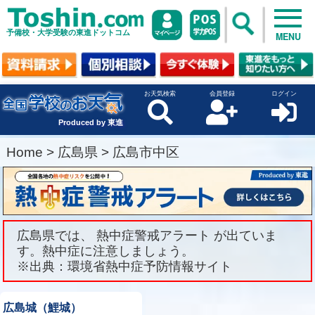
予備校・大学受験の東進ドットコム
MENU
お天気検索
会員登録
ログイン
Produced by 東進
Home
>
広島県
>
広島市中区
広島県では、 熱中症警戒アラート が出ていま
す。熱中症に注意しましょう。
※出典：環境省熱中症予防情報サイト
広島城（鯉城）