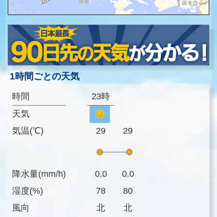
1時間ごとの天気
時間
23時
天気
気温(℃)
29
29
降水量(mm/h)
0.0
0.0
湿度(%)
78
80
風向
北
北