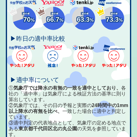
適中率
適中率
適中率
適中率
70
66.7
63.3
73.3
%
%
%
%
▶昨日の適中率比較
▶適中率について
①
気象庁では降水の有無の一致を適中としており、
各
社の「適中率」は気象庁による検証方法の基準に則り
算出しています。
②気象庁では、その日の予報と実際の
24時間中の1mm
以上降水の有無を比べ、
一致した場合に適中と判定し
ています。
③適中判定の代表地点として、気象庁の定める地点で
ある
東京都千代田区北の丸公園
の天気を参照していま
す。