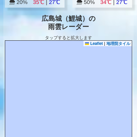
20%
35℃
|
27℃
50%
34℃
|
27℃
広島城（鯉城）の
雨雲レーダー
タップすると拡大します
Leaflet
|
地理院タイル