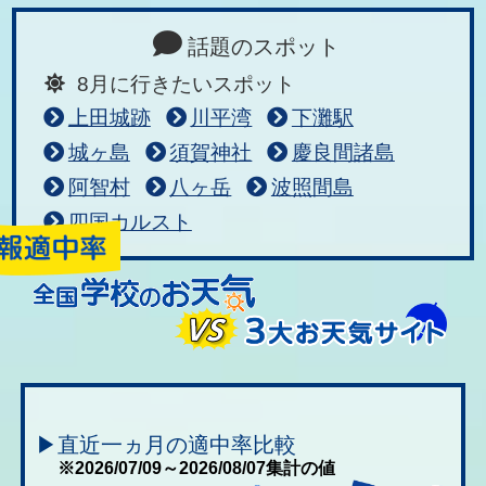
話題のスポット
8月に行きたいスポット
上田城跡
川平湾
下灘駅
城ヶ島
須賀神社
慶良間諸島
阿智村
八ヶ岳
波照間島
四国カルスト
▶直近一ヵ月の適中率比較
※2026/07/09～2026/08/07集計の値