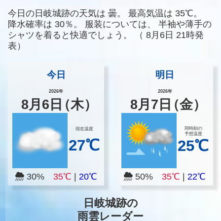
今日の日岐城跡の天気は
曇。
最高気温は
35℃。
降水確率は
30％。
服装については、
半袖や薄手の
シャツを着ると快適でしょう。
（
8月6日 21時発
表）
今日
明日
2026年
2026年
8
月
6
日
（木）
8
月
7
日
（金）
同時刻の
現在温度
予想温度
27℃
25℃
30%
35℃
|
20℃
50%
35℃
|
22℃
日岐城跡の
雨雲レーダー