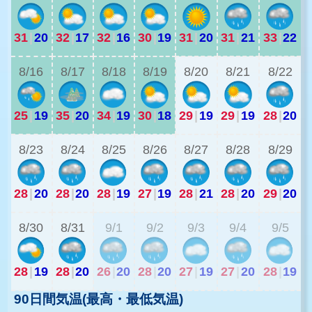
31
|
20
32
|
17
32
|
16
30
|
19
31
|
20
31
|
21
33
|
22
2
8/16
8/17
8/18
8/19
8/20
8/21
8/22
25
|
19
35
|
20
34
|
19
30
|
18
29
|
19
29
|
19
28
|
20
2
8/23
8/24
8/25
8/26
8/27
8/28
8/29
28
|
20
28
|
20
28
|
19
27
|
19
28
|
21
28
|
20
29
|
20
2
8/30
8/31
9/1
9/2
9/3
9/4
9/5
28
|
19
28
|
20
26
|
20
28
|
20
27
|
19
27
|
20
28
|
19
90日間気温(最高・最低気温)