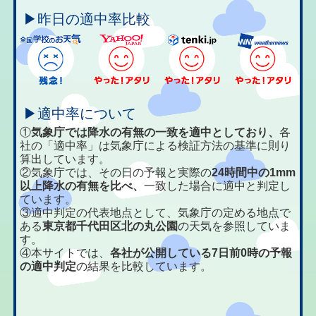
▶昨日の適中率比較
▶適中率について
①
気象庁では降水の有無の一致を適中としており、
各
社の「適中率」は気象庁による検証方法の基準に則り
算出しています。
②気象庁では、その日の予報と実際の
24時間中の1mm
以上降水の有無を比べ、
一致した場合に適中と判定し
ています。
③適中判定の代表地点として、気象庁の定める地点で
ある
東京都千代田区北の丸公園
の天気を参照していま
す。
④本サイトでは、
各社が公開している7日前0時の予報
の適中判定
の結果を比較しています。