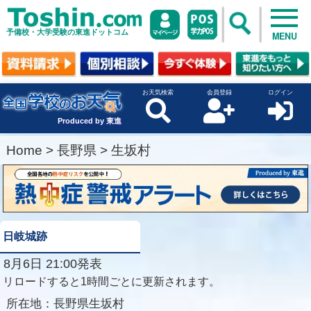
予備校・大学受験の東進ドットコム
MENU
お天気検索
会員登録
ログイン
Produced by 東進
Home
>
長野県
>
生坂村
日岐城跡
8月6日 21:00発表
リロードすると1時間ごとに更新されます。
所在地：
長野県生坂村