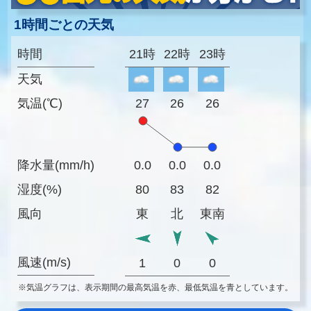
1時間ごとの天気
時間
21時
22時
23時
天気
気温(℃)
27
26
26
降水量(mm/h)
0.0
0.0
0.0
湿度(%)
80
83
82
風向
東
北
東南
風速(m/s)
1
0
0
※気温グラフは、表示期間の最高気温を赤、最低気温を青としています。