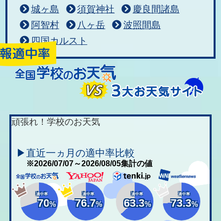
城ヶ島
須賀神社
慶良間諸島
阿智村
八ヶ岳
波照間島
四国カルスト
頑張れ！学校のお天気
▶直近一ヵ月の適中率比較
※2026/07/07～2026/08/05集計の値
適中率
適中率
適中率
適中率
70
76.7
63.3
73.3
%
%
%
%