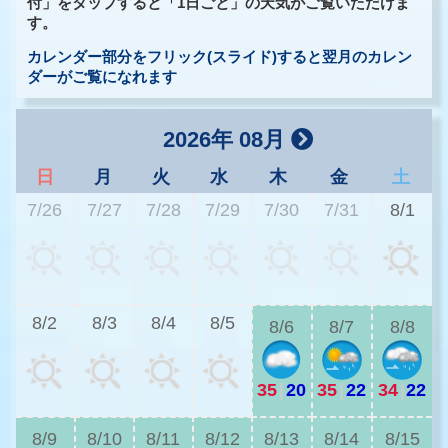
付」をタップすると「1日ごと」の天気がご覧いただけま
す。
カレンダー部分をフリック(スライド)すると翌月のカレン
ダーがご覧になれます
2026年 08月
日
月
火
水
木
金
土
7/26
7/27
7/28
7/29
7/30
7/31
8/1
2
8/2
8/3
8/4
8/5
8/6
8/7
8/8
35
|
20
35
|
22
34
|
22
2
8/9
8/10
8/11
8/12
8/13
8/14
8/15