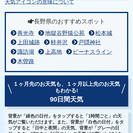
天気アイコンの意味について
長野県のおすすめスポット
善光寺
地獄谷野猿公苑
松本城
上田城跡
軽井沢
戸隠神社
諏訪湖
上高地
ビーナスライン
木曽路
１ヶ月先のお天気も、
１ヶ月以上先のお天気
もわかる!
90日間天気
背景が「緑色の日付」をタップすると「1時間ごと」の天
気がご覧いただけます。また、背景が「白色の日付」をタ
ップすると「日中と夜間」の天気、背景が「グレーの日