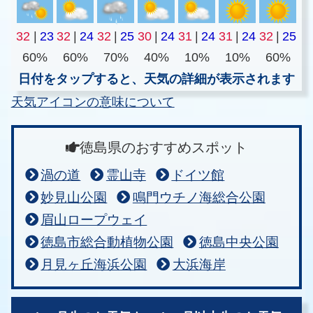
32
|
23
32
|
24
32
|
25
30
|
24
31
|
24
31
|
24
32
|
25
60%
60%
70%
40%
10%
10%
60%
日付をタップすると、天気の詳細が表示されます
天気アイコンの意味について
徳島県のおすすめスポット
渦の道
霊山寺
ドイツ館
妙見山公園
鳴門ウチノ海総合公園
眉山ロープウェイ
徳島市総合動植物公園
徳島中央公園
月見ヶ丘海浜公園
大浜海岸