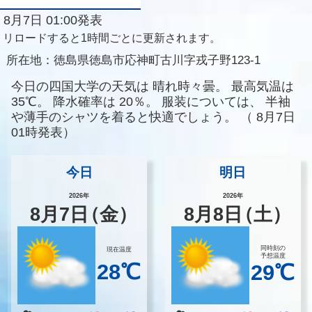
8月7日 01:00発表
リロードすると1時間ごとに更新されます。
所在地：
徳島県徳島市応神町古川字戎子野123-1
今日の四国大学の天気は
晴れ時々曇。
最高気温は
35℃。
降水確率は
20％。
服装については、
半袖
や薄手のシャツを着ると快適でしょう。
（
8月7日
01時発表）
今日
明日
2026年
2026年
8
月
7
日
（金）
8
月
8
日
（土）
同時刻の
現在温度
予想温度
28℃
29℃