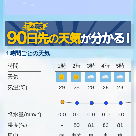
1時間ごとの天気
時間
1時
2時
3時
4時
5時
6
天気
気温(℃)
29
28
28
28
28
2
降水量(mm/h)
0.0
0.0
0.0
0.0
0.0
0
湿度(%)
-
80
81
82
81
8
風向
南
東南
東
東
東