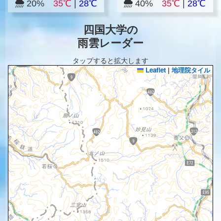
20%
35℃
|
28℃
40%
35℃
|
28℃
四国大学の
雨雲レーダー
タップすると拡大します
Leaflet
|
地理院タイル