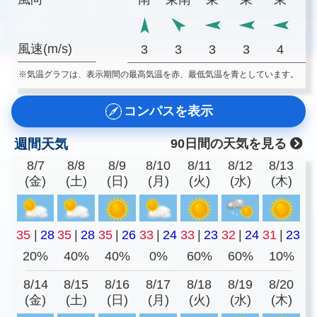
風速(m/s)
3
3
3
3
4
※気温グラフは、表示期間の最高気温を赤、最低気温を青としています。
コンパスを表示
週間天気
90日間の天気を見る
8/7
8/8
8/9
8/10
8/11
8/12
8/13
(金)
(土)
(日)
(月)
(火)
(水)
(木)
35
|
28
35
|
28
35
|
26
33
|
24
33
|
23
32
|
24
31
|
23
20%
40%
40%
0%
60%
60%
10%
8/14
8/15
8/16
8/17
8/18
8/19
8/20
(金)
(土)
(日)
(月)
(火)
(水)
(木)