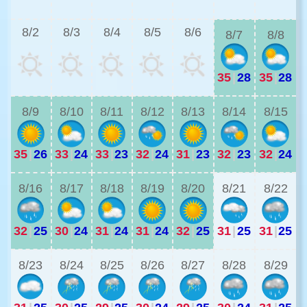
3
8/2
8/3
8/4
8/5
8/6
8/7
8/8
35
|
28
35
|
28
2
8/9
8/10
8/11
8/12
8/13
8/14
8/15
35
|
26
33
|
24
33
|
23
32
|
24
31
|
23
32
|
23
32
|
24
2
8/16
8/17
8/18
8/19
8/20
8/21
8/22
32
|
25
30
|
24
31
|
24
31
|
24
32
|
25
31
|
25
31
|
25
8/23
8/24
8/25
8/26
8/27
8/28
8/29