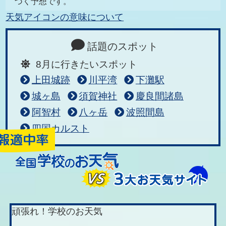
づく予想です。
天気アイコンの意味について
話題のスポット
8月に行きたいスポット
上田城跡
川平湾
下灘駅
城ヶ島
須賀神社
慶良間諸島
阿智村
八ヶ岳
波照間島
四国カルスト
頑張れ！学校のお天気