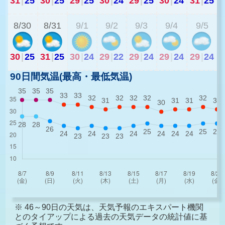
31
|
25
30
|
25
29
|
25
30
|
24
29
|
25
30
|
24
31
|
25
2
8/30
8/31
9/1
9/2
9/3
9/4
9/5
30
|
25
31
|
25
30
|
24
29
|
22
29
|
24
29
|
24
29
|
24
90日間気温(最高・最低気温)
※ 46～90日の天気は、天気予報のエキスパート機関
とのタイアップによる過去の天気データの統計値に基