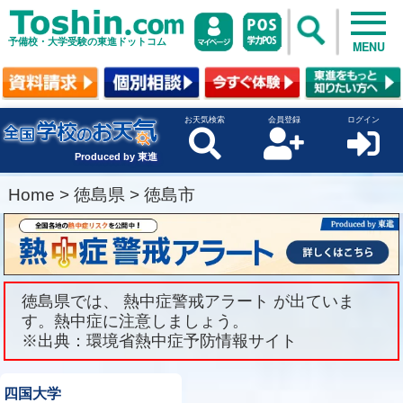
予備校・大学受験の東進ドットコム
MENU
お天気検索
会員登録
ログイン
Produced by 東進
Home
>
徳島県
>
徳島市
徳島県では、 熱中症警戒アラート が出ていま
す。熱中症に注意しましょう。
※出典：環境省熱中症予防情報サイト
四国大学