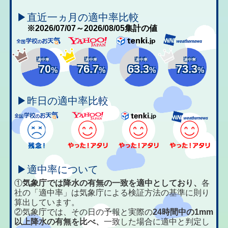
▶直近一ヵ月の適中率比較
※2026/07/07～2026/08/05集計の値
適中率
適中率
適中率
適中率
70
76.7
63.3
73.3
%
%
%
%
▶昨日の適中率比較
▶適中率について
①
気象庁では降水の有無の一致を適中としており、
各
社の「適中率」は気象庁による検証方法の基準に則り
算出しています。
②気象庁では、その日の予報と実際の
24時間中の1mm
以上降水の有無を比べ、
一致した場合に適中と判定し