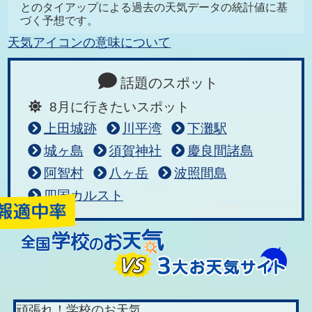
とのタイアップによる過去の天気データの統計値に基
づく予想です。
天気アイコンの意味について
話題のスポット
8月に行きたいスポット
上田城跡
川平湾
下灘駅
城ヶ島
須賀神社
慶良間諸島
阿智村
八ヶ岳
波照間島
四国カルスト
頑張れ！学校のお天気