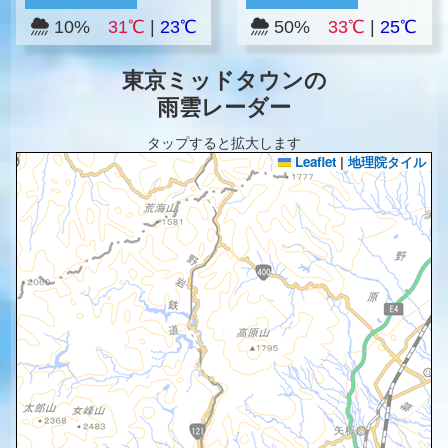
10%
31℃
|
23℃
50%
33℃
|
25℃
東京ミッドタウンの
雨雲レーダー
タップすると拡大します
Leaflet
|
地理院タイル