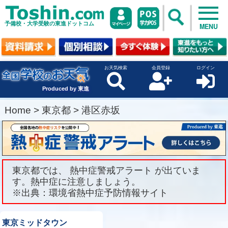
予備校・大学受験の東進ドットコム
MENU
お天気検索
会員登録
ログイン
Produced by 東進
Home
>
東京都
>
港区赤坂
東京都では、 熱中症警戒アラート が出ていま
す。熱中症に注意しましょう。
※出典：環境省熱中症予防情報サイト
東京ミッドタウン