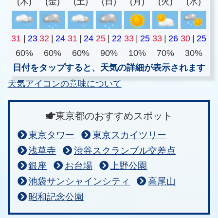
(木)
(金)
(土)
(日)
(月)
(火)
(水)
31
|
23
32
|
24
31
|
24
25
|
22
33
|
25
33
|
26
30
|
25
60%
60%
60%
90%
10%
70%
30%
日付をタップすると、天気の詳細が表示されます
天気アイコンの意味について
東京都のおすすめスポット
東京タワー
東京スカイツリー
浅草寺
渋谷スクランブル交差点
銀座
お台場
上野公園
池袋サンシャインシティ
高尾山
昭和記念公園