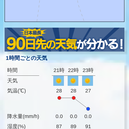
1時間ごとの天気
時間
21時
22時
23時
天気
気温(℃)
28
28
27
降水量(mm/h)
0.0
0.0
0.0
湿度(%)
87
89
91