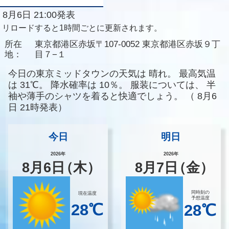
8月6日 21:00発表
リロードすると1時間ごとに更新されます。
所在
東京都港区赤坂〒107-0052 東京都港区赤坂９丁
地：
目７−１
今日の東京ミッドタウンの天気は
晴れ。
最高気温
は
31℃。
降水確率は
10％。
服装については、
半
袖や薄手のシャツを着ると快適でしょう。
（
8月6
日 21時発表）
今日
明日
2026年
2026年
8
月
6
日
（木）
8
月
7
日
（金）
同時刻の
現在温度
予想温度
28℃
28℃