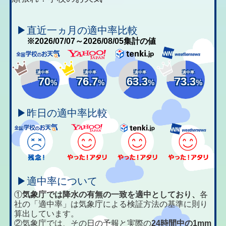
▶直近一ヵ月の適中率比較
※2026/07/07～2026/08/05集計の値
適中率
適中率
適中率
適中率
70
76.7
63.3
73.3
%
%
%
%
▶昨日の適中率比較
▶適中率について
①
気象庁では降水の有無の一致を適中としており、
各
社の「適中率」は気象庁による検証方法の基準に則り
算出しています。
②気象庁では、その日の予報と実際の
24時間中の1mm