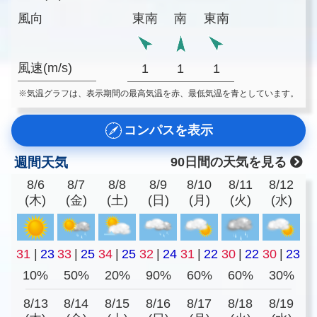
風向
東南
南
東南
風速(m/s)
1
1
1
※気温グラフは、表示期間の最高気温を赤、最低気温を青としています。
コンパスを表示
週間天気
90日間の天気を見る
8/6
8/7
8/8
8/9
8/10
8/11
8/12
(木)
(金)
(土)
(日)
(月)
(火)
(水)
31
|
23
33
|
25
34
|
25
32
|
24
31
|
22
30
|
22
30
|
23
10%
50%
20%
90%
60%
60%
30%
8/13
8/14
8/15
8/16
8/17
8/18
8/19