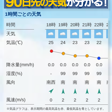
1時間ごとの天気
時間
18時
19時
20時
21時
22時
2
天気
気温(℃)
25
24
23
23
22
2
降水量(mm/h)
0.0
0.0
0.0
0.0
0.0
0
湿度(%)
-
99
99
99
99
9
風向
南西
南
南
南
南
南
風速(m/s)
0
2
2
2
2
※気温グラフは、表示期間の最高気温を赤、最低気温を青としています。