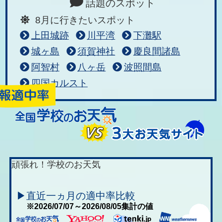
話題のスポット
8月に行きたいスポット
上田城跡
川平湾
下灘駅
城ヶ島
須賀神社
慶良間諸島
阿智村
八ヶ岳
波照間島
四国カルスト
頑張れ！学校のお天気
▶直近一ヵ月の適中率比較
※2026/07/07～2026/08/05集計の値