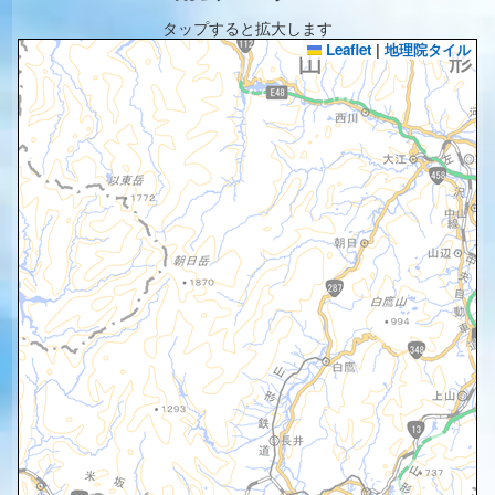
タップすると拡大します
Leaflet
|
地理院タイル