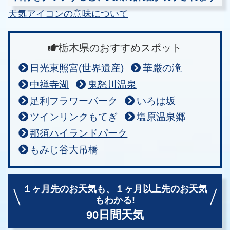
天気アイコンの意味について
栃木県のおすすめスポット
日光東照宮(世界遺産)
華厳の滝
中禅寺湖
鬼怒川温泉
足利フラワーパーク
いろは坂
ツインリンクもてぎ
塩原温泉郷
那須ハイランドパーク
もみじ谷大吊橋
１ヶ月先のお天気も、
１ヶ月以上先のお天気
もわかる!
90日間天気