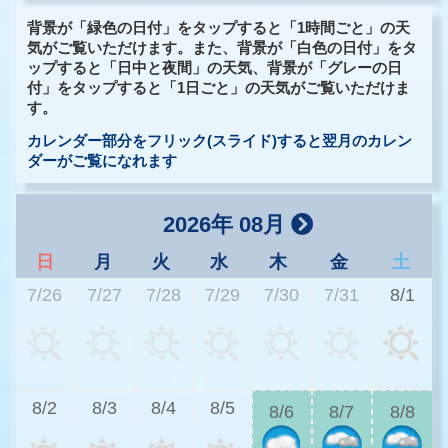
背景が「緑色の日付」をタップすると「1時間ごと」の天
気がご覧いただけます。また、背景が「白色の日付」をタ
ップすると「日中と夜間」の天気、背景が「グレーの日
付」をタップすると「1日ごと」の天気がご覧いただけま
す。
カレンダー部分をフリック(スライド)すると翌月のカレン
ダーがご覧になれます
2026年 08月
日
月
火
水
木
金
土
7/26
7/27
7/28
7/29
7/30
7/31
8/1
2
8/2
8/3
8/4
8/5
8/6
8/7
8/8