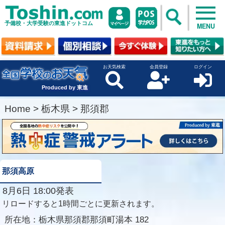
予備校・大学受験の東進ドットコム
MENU
お天気検索
会員登録
ログイン
Produced by 東進
Home
>
栃木県
>
那須郡
那須高原
8月6日 18:00発表
リロードすると1時間ごとに更新されます。
所在地：
栃木県那須郡那須町湯本 182