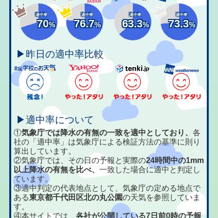
適中率
適中率
適中率
適中率
70
76.7
63.3
73.3
%
%
%
%
▶昨日の適中率比較
▶適中率について
①
気象庁では降水の有無の一致を適中としており、
各
社の「適中率」は気象庁による検証方法の基準に則り
算出しています。
②気象庁では、その日の予報と実際の
24時間中の1mm
以上降水の有無を比べ、
一致した場合に適中と判定し
ています。
③適中判定の代表地点として、気象庁の定める地点で
ある
東京都千代田区北の丸公園
の天気を参照していま
す。
④本サイトでは、
各社が公開している7日前0時の予報