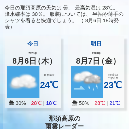
今日の那須高原の天気は
曇。
最高気温は
28℃。
降水確率は
30％。
服装については、
半袖や薄手の
シャツを着ると快適でしょう。
（
8月6日 18時発
表）
今日
明日
2026年
2026年
8
月
6
日
（木）
8
月
7
日
（金）
同時刻の
現在温度
予想温度
24℃
23℃
30%
28℃
|
18℃
50%
28℃
|
21℃
那須高原の
雨雲レーダー