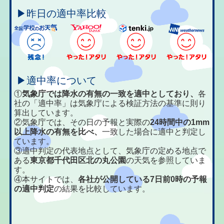
▶昨日の適中率比較
▶適中率について
①
気象庁では降水の有無の一致を適中としており、
各
社の「適中率」は気象庁による検証方法の基準に則り
算出しています。
②気象庁では、その日の予報と実際の
24時間中の1mm
以上降水の有無を比べ、
一致した場合に適中と判定し
ています。
③適中判定の代表地点として、気象庁の定める地点で
ある
東京都千代田区北の丸公園
の天気を参照していま
す。
④本サイトでは、
各社が公開している7日前0時の予報
の適中判定
の結果を比較しています。