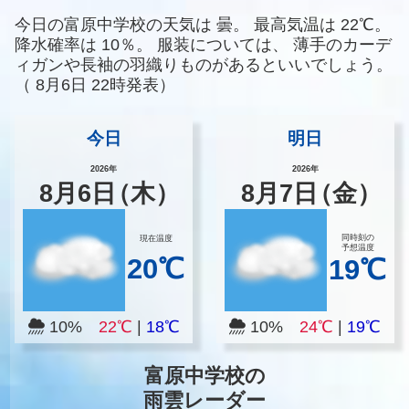
今日の富原中学校の天気は
曇。
最高気温は
22℃。
降水確率は
10％。
服装については、
薄手のカーデ
ィガンや長袖の羽織りものがあるといいでしょう。
（
8月6日 22時発表）
今日
明日
2026年
2026年
8
月
6
日
（木）
8
月
7
日
（金）
同時刻の
現在温度
予想温度
20℃
19℃
10%
22℃
|
18℃
10%
24℃
|
19℃
富原中学校の
雨雲レーダー