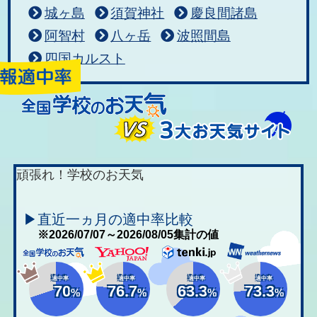
城ヶ島
須賀神社
慶良間諸島
阿智村
八ヶ岳
波照間島
四国カルスト
頑張れ！学校のお天気
▶直近一ヵ月の適中率比較
※2026/07/07～2026/08/05集計の値
適中率
適中率
適中率
適中率
70
76.7
63.3
73.3
%
%
%
%