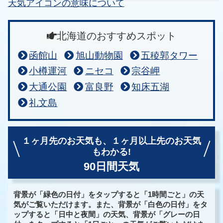
天気アイコンの意味について
北海道のおすすめスポット
函館山
旭山動物園
五稜郭タワー
小樽運河
ニセコ
宗谷岬
大通公園
富良野
知床五湖
礼文島
１ヶ月先のお天気も、
１ヶ月以上先のお天気
もわかる!
90日間天気
背景が「緑色の日付」をタップすると「1時間ごと」の天
気がご覧いただけます。また、背景が「白色の日付」をタ
ップすると「日中と夜間」の天気、背景が「グレーの日