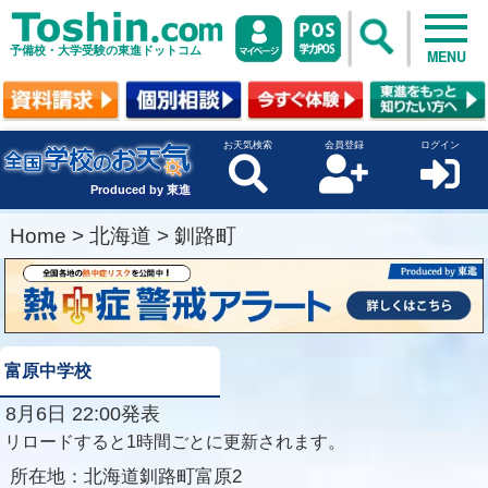
予備校・大学受験の東進ドットコム
MENU
お天気検索
会員登録
ログイン
Produced by 東進
Home
>
北海道
>
釧路町
富原中学校
8月6日 22:00発表
リロードすると1時間ごとに更新されます。
所在地：
北海道釧路町富原2