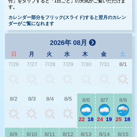
付」をタップすると「1日ごと」の天気がご覧いただけま
す。
カレンダー部分をフリック(スライド)すると翌月のカレン
ダーがご覧になれます
2026年 08月
日
月
火
水
木
金
土
7/26
7/27
7/28
7/29
7/30
7/31
8/1
2
8/2
8/3
8/4
8/5
8/6
8/7
8/8
22
|
18
24
|
19
25
|
18
2
8/9
8/10
8/11
8/12
8/13
8/14
8/15