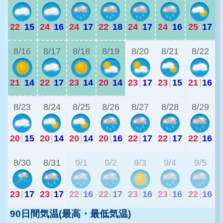
22
|
15
24
|
16
24
|
17
22
|
18
24
|
17
24
|
16
25
|
17
2
8/16
8/17
8/18
8/19
8/20
8/21
8/22
21
|
14
22
|
17
23
|
14
20
|
14
23
|
17
23
|
15
21
|
16
2
8/23
8/24
8/25
8/26
8/27
8/28
8/29
20
|
15
20
|
14
20
|
14
20
|
16
22
|
17
22
|
17
22
|
16
1
8/30
8/31
9/1
9/2
9/3
9/4
9/5
23
|
17
23
|
17
22
|
16
22
|
17
23
|
16
23
|
16
22
|
16
90日間気温(最高・最低気温)