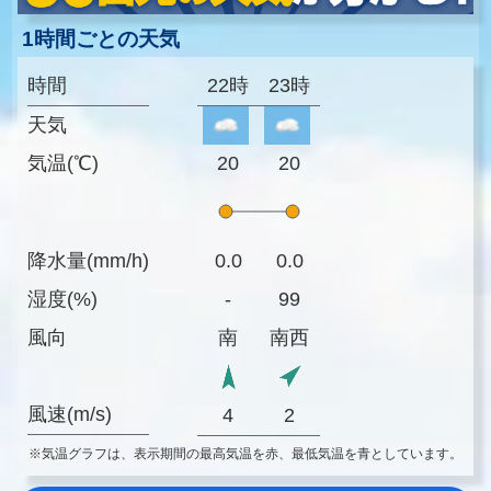
1時間ごとの天気
時間
22時
23時
天気
気温(℃)
20
20
降水量(mm/h)
0.0
0.0
湿度(%)
-
99
風向
南
南西
風速(m/s)
4
2
※気温グラフは、表示期間の最高気温を赤、最低気温を青としています。