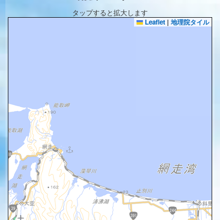
タップすると拡大します
Leaflet
|
地理院タイル