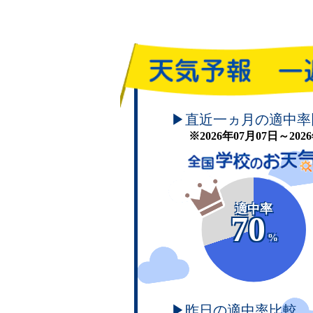
頑張れ！学校のお天気
▶直近一ヵ月の適中率
※2026年07月07日～20
適中率
70
%
▶昨日の適中率比較