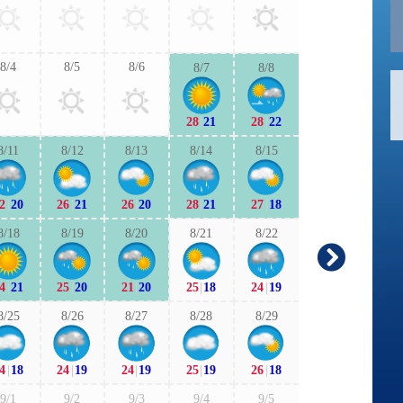
26
|
19
26
|
1
8/4
8/5
8/6
8/7
8/8
9/6
9/7
28
|
21
28
|
22
25
|
17
25
|
1
8/11
8/12
8/13
8/14
8/15
9/13
9/1
2
|
20
26
|
21
26
|
20
28
|
21
27
|
18
21
|
15
23
|
1
8/18
8/19
8/20
8/21
8/22
9/20
9/2
4
|
21
25
|
20
21
|
20
25
|
18
24
|
19
21
|
11
21
|
1
8/25
8/26
8/27
8/28
8/29
9/27
9/2
4
|
18
24
|
19
24
|
19
25
|
19
26
|
18
22
|
18
21
|
1
9/1
9/2
9/3
9/4
9/5