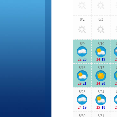
8/2
8/3
8/9
8/10
22
|
20
24
|
19
2
8/16
8/17
29
|
21
24
|
20
2
8/23
8/24
24
|
19
25
|
18
2
8/30
8/31