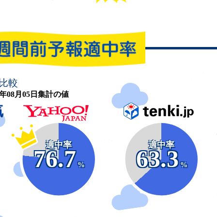
比較
26年08月05日集計の値
適中率
適中率
76.7
63.3
%
%