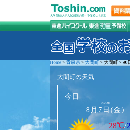
大学受験(大学入試)対策の塾・予備校なら東進
Home
>
青森県
>
大間町
>
大間町
>
9
大間町の天気
今日
2026年
8月7日(金)
28℃
/