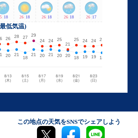
5
|
18
26
|
18
26
|
18
26
|
18
26
|
17
・最低気温)
この地点の天気をSNSでシェアしよう