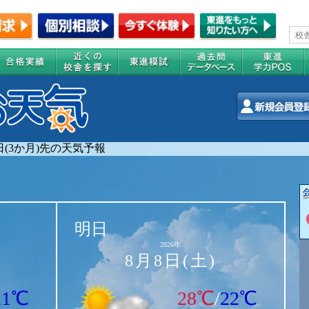
0日(3か月)先の天気予報
明日
2026年
8月8日(土)
21℃
28℃
/
22℃