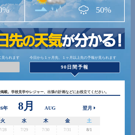
0%
50%
に見られます
今日から１ヶ月先、１ヶ月以上先の予報が見られます
90日間予報
で掲載。学校見学やレジャー、出張の計画などにお役立てください。
8月
26年
AUG
翌月
火
水
木
金
土
7/28
7/29
7/30
7/31
8/1
8/30
8/3