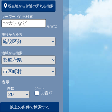
現在地から付近の天気を検索
キーワードから検索
を含む
施設から検索
地域から検索
表示
件数
ソート
50音順
以上の条件で検索する
1
9/1
9/2
9/3
9/4
9/5
9/27