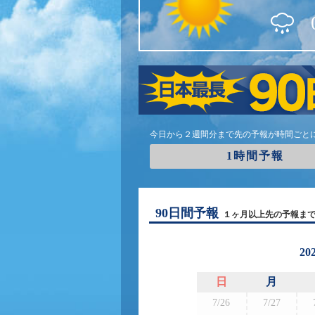
今日から２週間分まで先の予報が時間ごと
1時間予報
90日間予報
１ヶ月以上先の予報ま
20
日
月
7/26
7/27