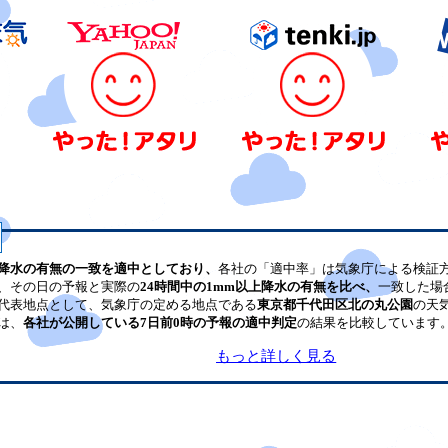
降水の有無の一致を適中としており、
各社の「適中率」は気象庁による検証
、その日の予報と実際の
24時間中の1mm以上降水の有無を比べ、
一致した場
代表地点として、気象庁の定める地点である
東京都千代田区北の丸公園
の天
は、
各社が公開している7日前0時の予報の適中判定
の結果を比較しています
もっと詳しく見る