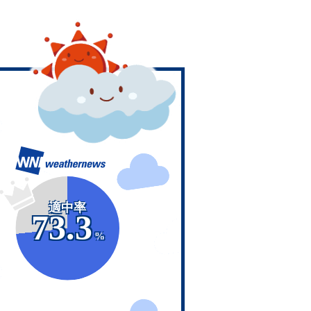
適中率
73.3
%