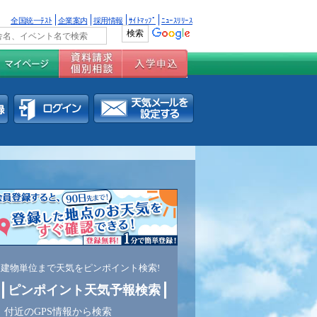
全国統一ﾃｽﾄ
企業案内
採用情報
ｻｲﾄﾏｯﾌﾟ
ﾆｭｰｽﾘﾘｰｽ
建物単位まで天気をピンポイント検索!
ピンポイント天気予報検索
付近のGPS情報から検索