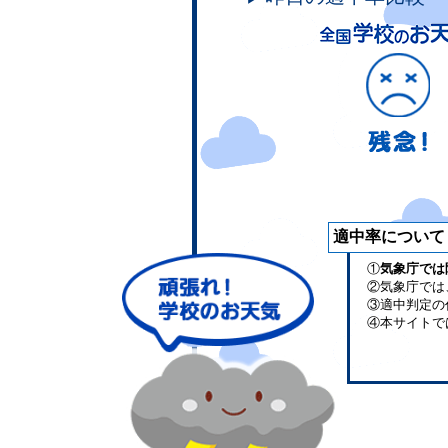
適中率について
①
気象庁では
②気象庁では
③適中判定の
④本サイトで