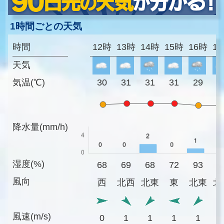
1時間ごとの天気
時間
12時
13時
14時
15時
16時
1
天気
気温(℃)
30
31
31
31
29
2
降水量(mm/h)
湿度(%)
68
69
68
72
93
9
風向
西
北西
北東
東
北東
北
風速(m/s)
0
1
1
1
1