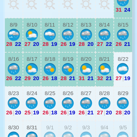
31
|
24
2
8/9
8/10
8/11
8/12
8/13
8/14
8/15
28
|
22
27
|
20
28
|
19
26
|
19
28
|
20
27
|
22
26
|
21
2
8/16
8/17
8/18
8/19
8/20
8/21
8/22
26
|
22
29
|
20
26
|
18
28
|
21
31
|
21
32
|
21
27
|
19
2
8/23
8/24
8/25
8/26
8/27
8/28
8/29
26
|
20
25
|
19
26
|
18
26
|
19
26
|
21
27
|
20
28
|
20
2
8/30
8/31
9/1
9/2
9/3
9/4
9/5