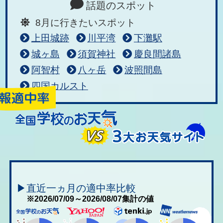
話題のスポット
8月に行きたいスポット
上田城跡
川平湾
下灘駅
城ヶ島
須賀神社
慶良間諸島
阿智村
八ヶ岳
波照間島
四国カルスト
▶直近一ヵ月の適中率比較
※2026/07/09～2026/08/07集計の値