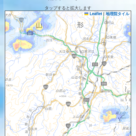
タップすると拡大します
Leaflet
|
地理院タイル