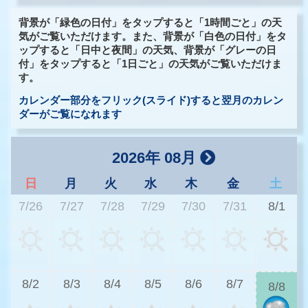
背景が「緑色の日付」をタップすると「1時間ごと」の天
気がご覧いただけます。また、背景が「白色の日付」をタ
ップすると「日中と夜間」の天気、背景が「グレーの日
付」をタップすると「1日ごと」の天気がご覧いただけま
す。
カレンダー部分をフリック(スライド)すると翌月のカレン
ダーがご覧になれます
2026年 08月
日
月
火
水
木
金
土
7/26
7/27
7/28
7/29
7/30
7/31
8/1
2
8/2
8/3
8/4
8/5
8/6
8/7
8/8