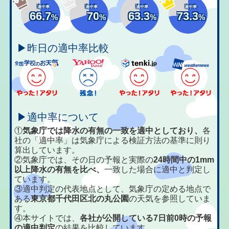
適中率
適中率
適中率
適中率
66.7
70
63.3
73.3
%
%
%
%
▶昨日の適中率比較
▶適中率について
①
気象庁では降水の有無の一致を適中としており、
各
社の「適中率」は気象庁による検証方法の基準に則り
算出しています。
②気象庁では、その日の予報と実際の
24時間中の1mm
以上降水の有無を比べ、
一致した場合に適中と判定し
ています。
③適中判定の代表地点として、気象庁の定める地点で
ある
東京都千代田区北の丸公園
の天気を参照していま
す。
④本サイトでは、
各社が公開している7日前0時の予報
の適中判定
の結果を比較しています。