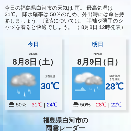
今日の福島県白河市の天気は
雨。
最高気温は
31℃。
降水確率は
50％のため、外出時には傘を持
参しましょう。
服装については、
半袖や薄手のシ
ャツを着ると快適でしょう。
（
8月8日 12時発表）
今日
明日
2026年
2026年
8
月
8
日
（土）
8
月
9
日
（日）
同時刻の
現在温度
予想温度
30℃
28℃
50%
31℃
|
24℃
50%
28℃
|
22℃
福島県白河市の
雨雲レーダー