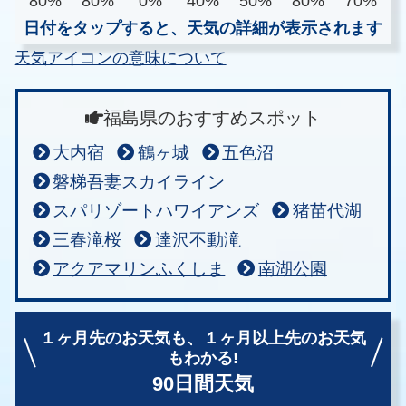
80%
80%
0%
40%
50%
80%
70%
日付をタップすると、天気の詳細が表示されます
天気アイコンの意味について
福島県のおすすめスポット
大内宿
鶴ヶ城
五色沼
磐梯吾妻スカイライン
スパリゾートハワイアンズ
猪苗代湖
三春滝桜
達沢不動滝
アクアマリンふくしま
南湖公園
１ヶ月先のお天気も、
１ヶ月以上先のお天気
もわかる!
90日間天気