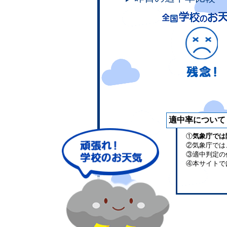
適中率について
①
気象庁では
②気象庁では
③適中判定の
④本サイトで