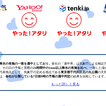
降水の有無の一致を適中としており、
各社の「適中率」は気象庁による検証
、その日の予報と実際の
24時間中の1mm以上降水の有無を比べ、
一致した場
代表地点として、気象庁の定める地点である
東京都千代田区北の丸公園
の天
は、
各社が公開している7日前0時の予報の適中判定
の結果を比較しています
もっと詳しく見る