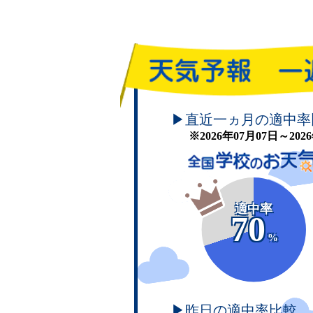
頑張れ！学校のお天気
▶直近一ヵ月の適中率
※2026年07月07日～20
適中率
70
%
▶昨日の適中率比較