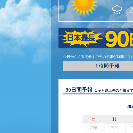
今日から２週間分まで先の予報が時間ごと
1時間予報
90日間予報
１ヶ月以上先の予報ま
20
日
月
7/26
7/27