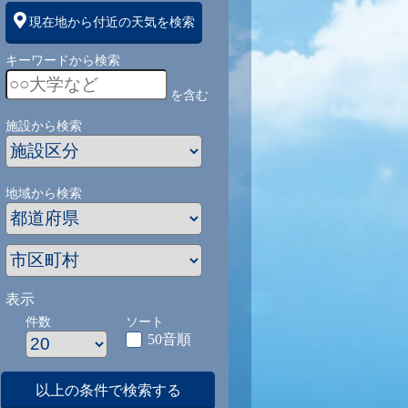
現在地から付近の天気を検索
キーワードから検索
を含む
施設から検索
地域から検索
表示
件数
ソート
50音順
以上の条件で検索する
1
9/1
9/2
9/3
9/4
9/5
9/27