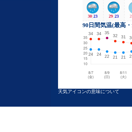
30
|
23
29
|
23
2
90日間気温(最高
天気アイコンの意味について