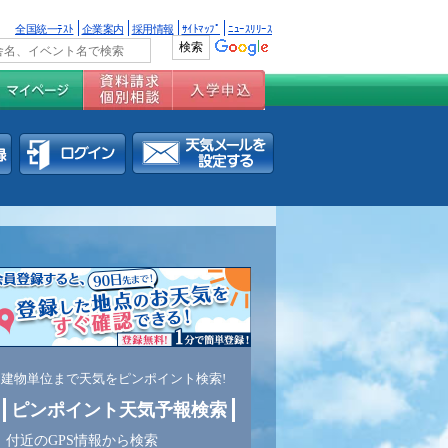
全国統一ﾃｽﾄ
企業案内
採用情報
ｻｲﾄﾏｯﾌﾟ
ﾆｭｰｽﾘﾘｰｽ
建物単位まで天気をピンポイント検索!
ピンポイント天気予報検索
付近のGPS情報から検索