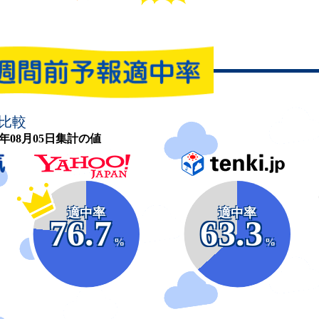
比較
26年08月05日集計の値
適中率
適中率
76.7
63.3
%
%