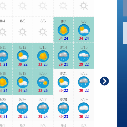
30
|
23
29
|
2
8/4
8/5
8/6
8/7
8/8
9/6
9/7
34
|
24
34
|
24
28
|
21
29
|
2
8/11
8/12
8/13
8/14
8/15
9/13
9/1
1
|
21
30
|
22
32
|
23
29
|
21
29
|
22
27
|
21
27
|
1
8/18
8/19
8/20
8/21
8/22
9/20
9/2
3
|
24
34
|
25
32
|
26
30
|
22
30
|
22
26
|
17
26
|
2
8/25
8/26
8/27
8/28
8/29
9/27
9/2
8
|
21
28
|
22
29
|
23
30
|
23
30
|
22
25
|
19
27
|
2
9/1
9/2
9/3
9/4
9/5