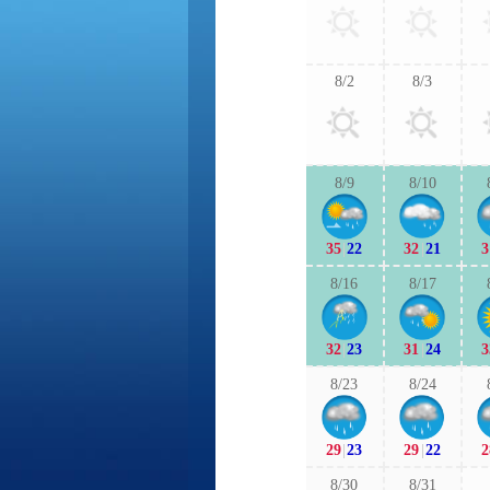
8/2
8/3
8/9
8/10
35
|
22
32
|
21
3
8/16
8/17
32
|
23
31
|
24
3
8/23
8/24
29
|
23
29
|
22
2
8/30
8/31