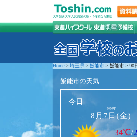
大学受験(大学入試)対策の塾・予備校なら東進
Home
>
埼玉県
>
飯能市
>
飯能市
>
9
飯能市の天気
今日
2026年
8月7日(金)
34℃
/