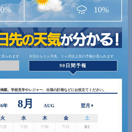
20%
10%
に見られます
今日から１ヶ月先、１ヶ月以上先の予報が見られます
90日間予報
で掲載。学校見学やレジャー、出張の計画などにお役立てください。
8月
26年
AUG
翌月
火
水
木
金
土
7/28
7/29
7/30
7/31
8/1
8/30
8/3