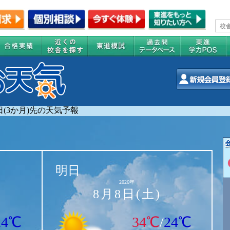
0日(3か月)先の天気予報
明日
2026年
8月8日(土)
24℃
34℃
/
24℃