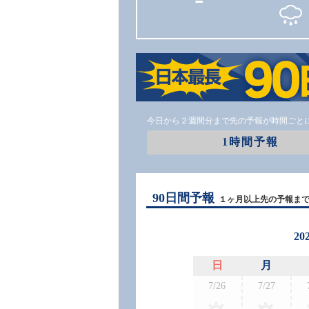
今日から２週間分まで先の予報が時間ごと
1時間予報
90日間予報
１ヶ月以上先の予報ま
20
日
月
7/26
7/27