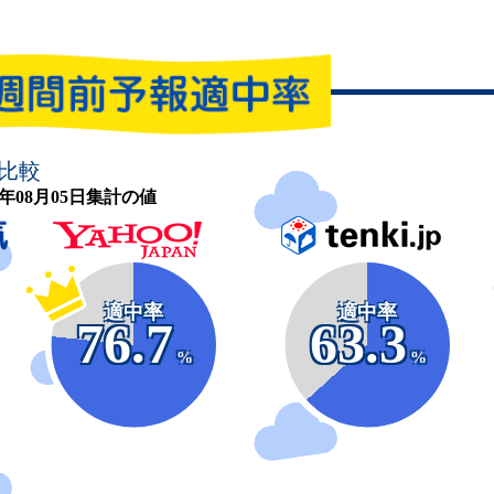
比較
26年08月05日集計の値
適中率
適中率
76.7
63.3
%
%