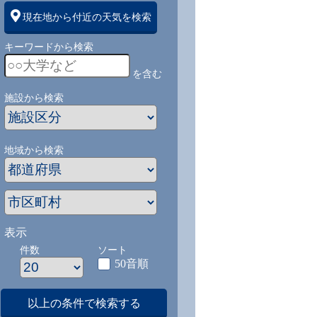
現在地から付近の天気を検索
キーワードから検索
を含む
施設から検索
地域から検索
表示
件数
ソート
50音順
1
9/1
9/2
9/3
9/4
9/5
9/27
以上の条件で検索する
-
-
-
-
-
-