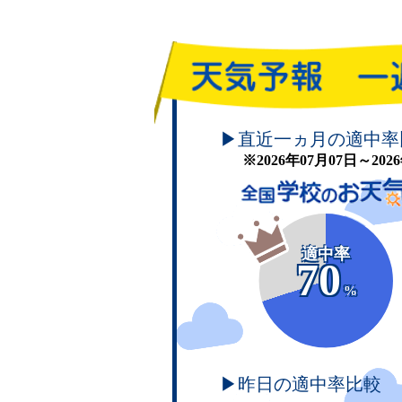
頑張れ！学校のお天気
▶直近一ヵ月の適中率
※2026年07月07日～20
適中率
70
%
▶昨日の適中率比較