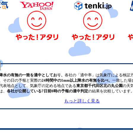
降水の有無の一致を適中としており、
各社の「適中率」は気象庁による検証
、その日の予報と実際の
24時間中の1mm以上降水の有無を比べ、
一致した場
代表地点として、気象庁の定める地点である
東京都千代田区北の丸公園
の天
は、
各社が公開している7日前0時の予報の適中判定
の結果を比較しています
もっと詳しく見る