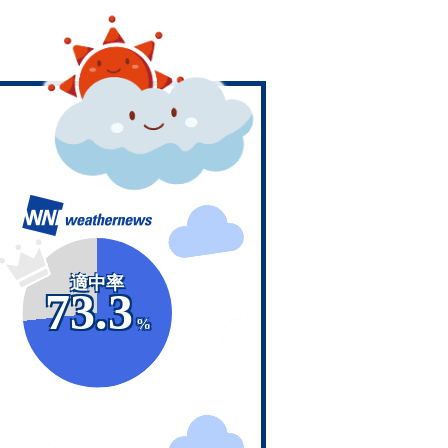
適中率
73.3
%