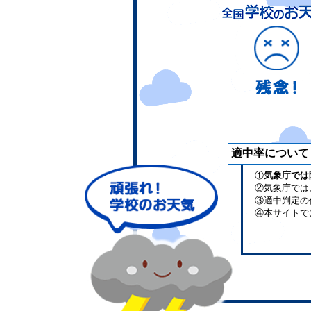
適中率について
①
気象庁では
②気象庁では
③適中判定の
④本サイトで