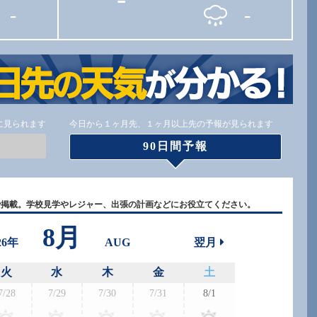
-
-
に見られます
今日から１ヶ月先、１ヶ月以上先の予報が見られます
90日間予報
で掲載。学校見学やレジャー、出張の計画などにお役立てください。
8月
26年
AUG
翌月
火
水
木
金
土
7/28
7/29
7/30
7/31
8/1
8/30
8/3
-
-