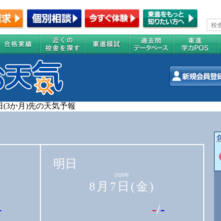
0日(3か月)先の天気予報
明日
2026年
8月7日(金)
-
-
/
-
-