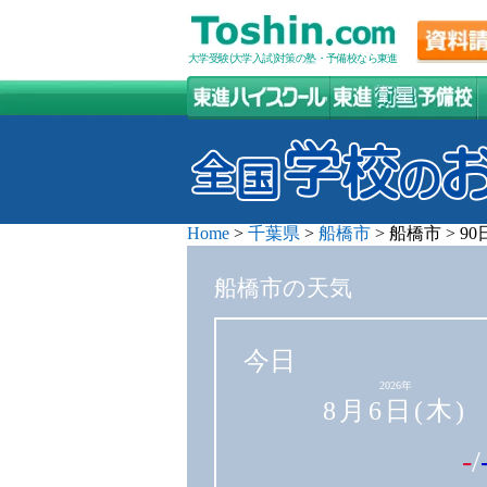
大学受験(大学入試)対策の塾・予備校なら東進
Home
>
千葉県
>
船橋市
>
船橋市
>
9
船橋市の天気
今日
2026年
8月6日(木)
-
/
-