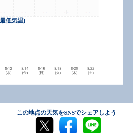
-
|
-
-
|
-
-
|
-
-
|
-
-
|
-
・最低気温)
この地点の天気をSNSでシェアしよう