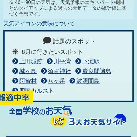
※ 46～90日の天気は、天気予報のエキスパート機関
とのタイアップによる過去の天気データの統計値に基
づく予想です。
天気アイコンの意味について
話題のスポット
8月に行きたいスポット
上田城跡
川平湾
下灘駅
城ヶ島
須賀神社
慶良間諸島
阿智村
八ヶ岳
波照間島
四国カルスト