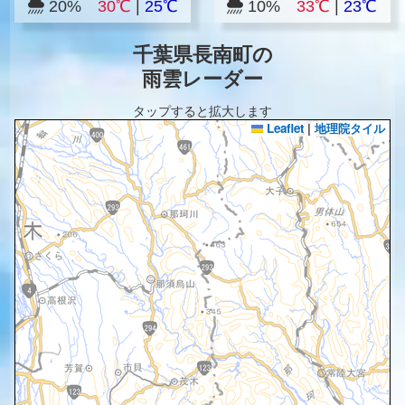
20%
30℃
|
25℃
10%
33℃
|
23℃
千葉県長南町の
雨雲レーダー
タップすると拡大します
Leaflet
|
地理院タイル