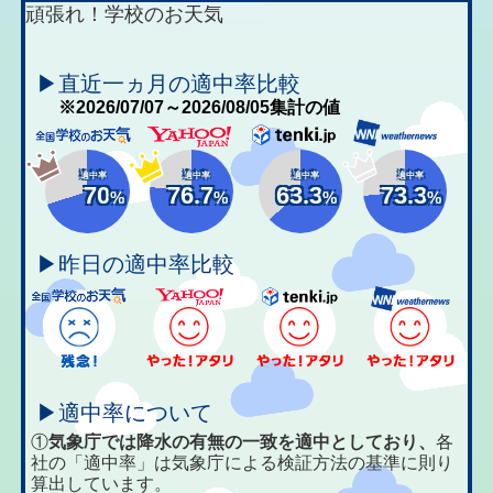
頑張れ！学校のお天気
▶直近一ヵ月の適中率比較
※2026/07/07～2026/08/05集計の値
適中率
適中率
適中率
適中率
70
76.7
63.3
73.3
%
%
%
%
▶昨日の適中率比較
▶適中率について
①
気象庁では降水の有無の一致を適中としており、
各
社の「適中率」は気象庁による検証方法の基準に則り
算出しています。