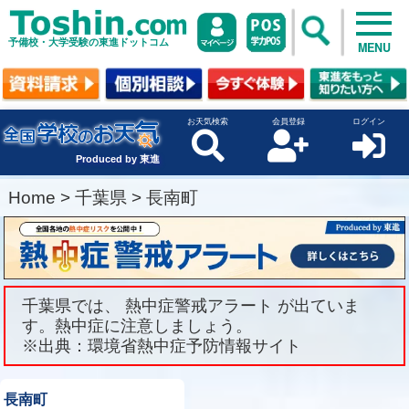
予備校・大学受験の東進ドットコム
MENU
お天気検索
会員登録
ログイン
Produced by 東進
Home
>
千葉県
>
長南町
千葉県では、 熱中症警戒アラート が出ていま
す。熱中症に注意しましょう。
※出典：環境省熱中症予防情報サイト
長南町