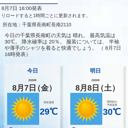
8月7日 16:00発表
リロードすると1時間ごとに更新されます。
所在地：
千葉県長南町長南2110
今日の千葉県長南町の天気は
晴れ。
最高気温は
30℃。
降水確率は
20％。
服装については、
半袖
や薄手のシャツを着ると快適でしょう。
（
8月7日
16時発表）
今日
明日
2026年
2026年
8
月
7
日
（金）
8
月
8
日
（土）
同時刻の
現在温度
予想温度
29℃
30℃