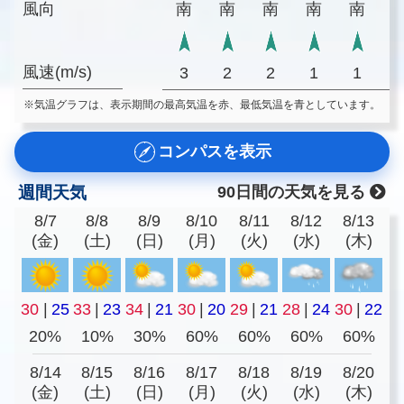
風向
南
南
南
南
南
風速(m/s)
3
2
2
1
1
※気温グラフは、表示期間の最高気温を赤、最低気温を青としています。
コンパスを表示
週間天気
90日間の天気を見る
8/7
8/8
8/9
8/10
8/11
8/12
8/13
(金)
(土)
(日)
(月)
(火)
(水)
(木)
30
|
25
33
|
23
34
|
21
30
|
20
29
|
21
28
|
24
30
|
22
20%
10%
30%
60%
60%
60%
60%
8/14
8/15
8/16
8/17
8/18
8/19
8/20
(金)
(土)
(日)
(月)
(火)
(水)
(木)