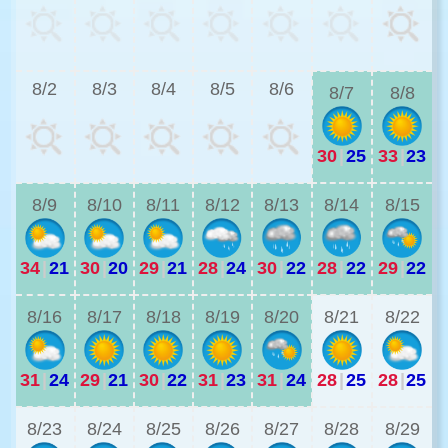
2
8/2
8/3
8/4
8/5
8/6
8/7
8/8
30
|
25
33
|
23
2
8/9
8/10
8/11
8/12
8/13
8/14
8/15
34
|
21
30
|
20
29
|
21
28
|
24
30
|
22
28
|
22
29
|
22
2
8/16
8/17
8/18
8/19
8/20
8/21
8/22
31
|
24
29
|
21
30
|
22
31
|
23
31
|
24
28
|
25
28
|
25
2
8/23
8/24
8/25
8/26
8/27
8/28
8/29