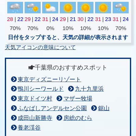
28
|
22
29
|
22
31
|
24
29
|
21
30
|
22
31
|
23
31
|
24
70%
70%
0%
10%
10%
10%
70%
日付をタップすると、天気の詳細が表示されます
天気アイコンの意味について
千葉県のおすすめスポット
東京ディズニーリゾート
鴨川シーワールド
九十九里浜
東京ドイツ村
マザー牧場
ふなばしアンデルセン公園
鋸山
成田山新勝寺
房総のむら
養老渓谷