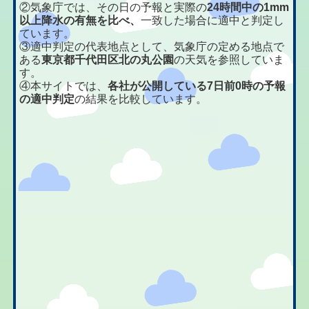
②気象庁では、その日の予報と実際の
24時間中の1mm
以上降水の有無を比べ、
一致した場合に適中と判定し
ています。
③適中判定の代表地点として、気象庁の定める地点で
ある
東京都千代田区北の丸公園
の天気を参照していま
す。
④本サイトでは、
各社が公開している7日前0時の予報
の適中判定
の結果を比較しています。